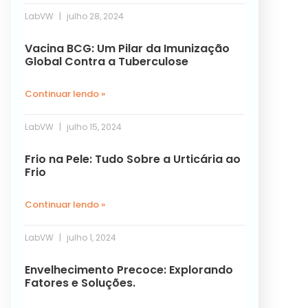
LabVW
julho 28, 2024
Vacina BCG: Um Pilar da Imunização
Global Contra a Tuberculose
Continuar lendo »
LabVW
julho 15, 2024
Frio na Pele: Tudo Sobre a Urticária ao
Frio
Continuar lendo »
LabVW
julho 1, 2024
Envelhecimento Precoce: Explorando
Fatores e Soluções.