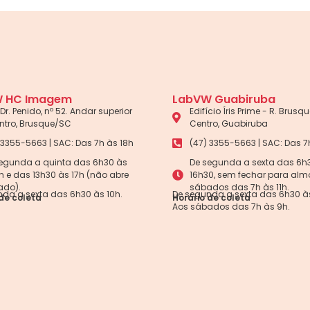
 HC Imagem
LabVW Guabiruba
Dr. Penido, nº 52. Andar superior
Edifício Íris Prime - R. Brusque
ntro, Brusque/SC
Centro, Guabiruba
 3355-5663 | SAC: Das 7h às 18h
(47) 3355-5663 | SAC: Das 7
egunda a quinta das 6h30 às
De segunda a sexta das 6h
5h e das 13h30 às 17h (não abre
16h30, sem fechar para alm
ado).
sábados das 7h às 11h.
da a sexta das 6h30 às 10h.
De segunda a sexta das 6h30 às
de coleta
Horário de coleta
Aos sábados das 7h às 9h.