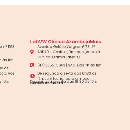
LabVW Clínica AzambujaMais
, nº 1163.
Avenida Getúlio Vargas nº 78. 2º
ANDAR - Centro II, Brusque (Anexo à
Clínica AzambujaMais)
h às 18h
(47) 3355-5663 | SAC: Das 7h às 18h
30 às
oço. Aos
De segunda a sexta das 6h30 às
17h, sem fechar para almoço.
 16h.
De segunda a sexta das 6h30 às 10h.
Horário de coleta