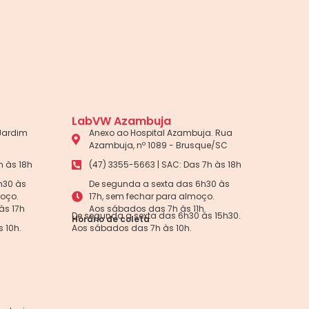
LabVW Azambuja
 Jardim
Anexo ao Hospital Azambuja. Rua
Azambuja, nº 1089 - Brusque/SC
h às 18h
(47) 3355-5663 | SAC: Das 7h às 18h
h30 às
De segunda a sexta das 6h30 às
moço.
17h, sem fechar para almoço.
às 17h
Aos sábados das 7h às 11h.
De segunda a sexta das 6h30 às 15h30.
Horário de coleta
 10h.
Aos sábados das 7h às 10h.