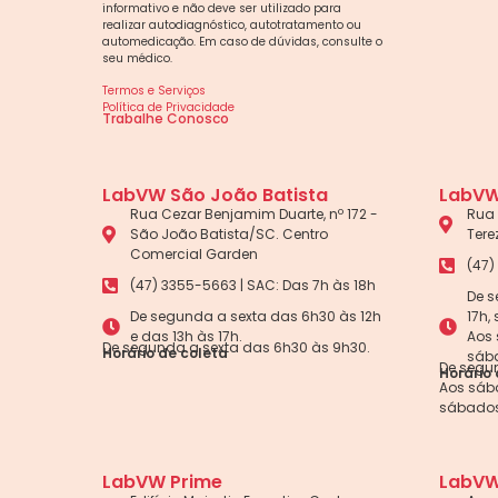
informativo e não deve ser utilizado para
realizar autodiagnóstico, autotratamento ou
automedicação. Em caso de dúvidas, consulte o
seu médico.
Termos e Serviços
Política de Privacidade
Trabalhe Conosco
LabVW São João Batista
LabVW
Rua Cezar Benjamim Duarte, nº 172 -
Rua 
São João Batista/SC. Centro
Tere
Comercial Garden
(47)
(47) 3355-5663 | SAC: Das 7h às 18h
De s
De segunda a sexta das 6h30 às 12h
17h,
e das 13h às 17h.
Aos 
De segunda a sexta das 6h30 às 9h30.
Horário de coleta
sába
De segun
Horário 
Aos sába
sábados
LabVW Prime
LabVW