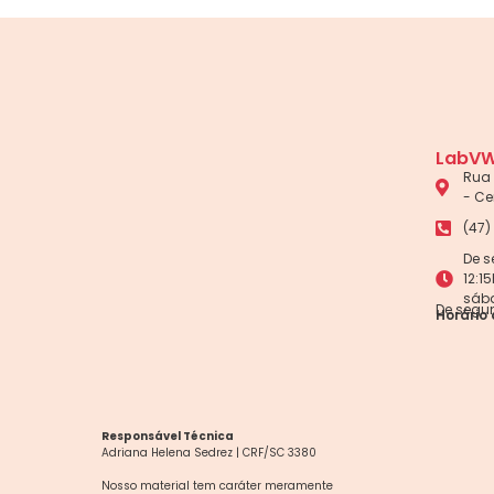
LabVW
Rua 
- Ce
(47)
De s
12:1
sáb
De segun
Horário 
Responsável Técnica
Adriana Helena Sedrez | CRF/SC 3380
Nosso material tem caráter meramente