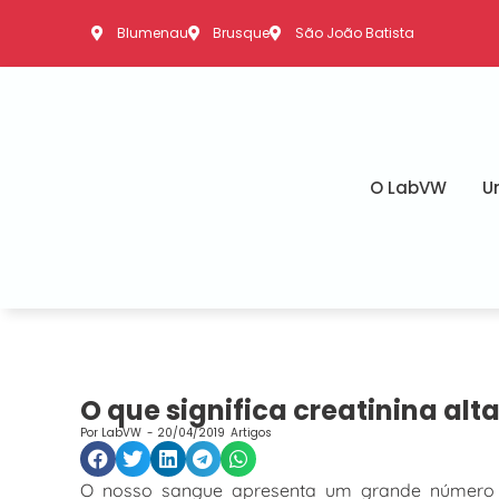
Blumenau
Brusque
São João Batista
O LabVW
U
O que significa creatinina alt
Por
LabVW
-
20/04/2019
Artigos
O nosso sangue apresenta um grande número 