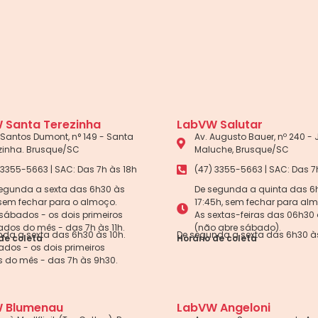
 Santa Terezinha
LabVW Salutar
Santos Dumont, n° 149 - Santa
Av. Augusto Bauer, nº 240 -
zinha. Brusque/SC
Maluche, Brusque/SC
 3355-5663 | SAC: Das 7h às 18h
(47) 3355-5663 | SAC: Das 7
egunda a sexta das 6h30 às
De segunda a quinta das 6
 sem fechar para o almoço.
17:45h, sem fechar para al
sábados - os dois primeiros
As sextas-feiras das 06h30 
dos do mês - das 7h às 11h.
(não abre sábado).
da a sexta das 6h30 às 10h.
De segunda a sexta das 6h30 às
de coleta
Horário de coleta
dos - os dois primeiros
 do mês - das 7h às 9h30.
 Blumenau
LabVW Angeloni