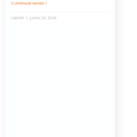
Continuar lendo »
LabVW
junho 24, 2024
Próxima »
« Anterior