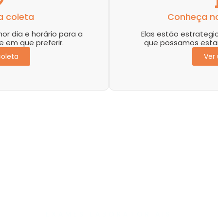
 coleta
Conheça n
r dia e horário para a
Elas estão estrateg
e em que preferir.
que possamos estar
oleta
Ver
EXAMES LABORATORIAIS