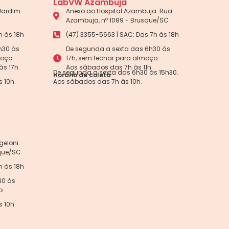
LabVW Azambuja
 Jardim
Anexo ao Hospital Azambuja. Rua
Azambuja, nº 1089 - Brusque/SC
h às 18h
(47) 3355-5663 | SAC: Das 7h às 18h
h30 às
De segunda a sexta das 6h30 às
moço.
17h, sem fechar para almoço.
às 17h
Aos sábados das 7h às 11h.
De segunda a sexta das 6h30 às 15h30.
Horário de coleta
 10h.
Aos sábados das 7h às 10h.
eloni.
sque/SC
h às 18h
30 às
o.
 10h.