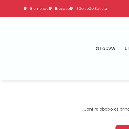
Blumenau
Brusque
São João Batista
O LabVW
U
Confira abaixo os pri