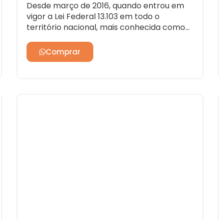
Desde março de 2016, quando entrou em
vigor a Lei Federal 13.103 em todo o
território nacional, mais conhecida como
Lei do Caminhoneiro ou Lei do Motorista, os
condutores das categorias C, D e E são
Comprar
obrigados a fazer o exame toxicológico de
larga janela de detecção tanto para
obtenção, alteração de categoria, como
renovação da CNH (Carteira Nacional de
Habilitação).