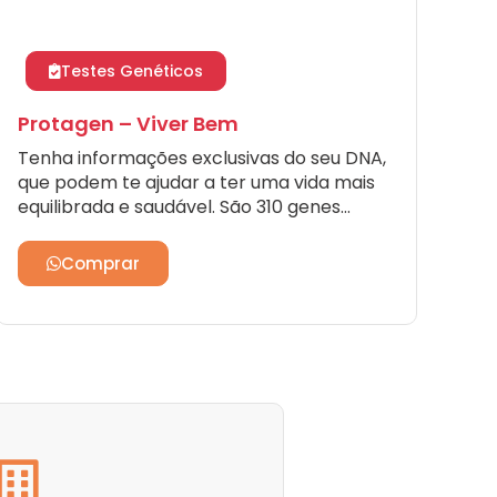
Testes Genéticos
Protagen – Viver Bem
Tenha informações exclusivas do seu DNA,
que podem te ajudar a ter uma vida mais
equilibrada e saudável. São 310 genes
analisados, que indicam riscos,
predisposição, suscetibilidade,
Comprar
desempenho…