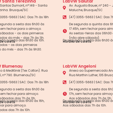
 Santa Terezinha
LabVW Salutar
Santos Dumont, n° 149 - Santa
Av. Augusto Bauer, nº 240 -
zinha. Brusque/SC
Maluche, Brusque/SC
 3355-5663 | SAC: Das 7h às 18h
(47) 3355-5663 | SAC: Das 7
egunda a sexta das 6h30 às
De segunda a quinta das 6
 sem fechar para o almoço.
17:45h, sem fechar para al
sábados - os dois primeiros
As sextas-feiras das 06h30 
dos do mês - das 7h às 11h.
(não abre sábado).
da a sexta das 6h30 às 10h.
De segunda a sexta das 6h30 às
de coleta
Horário de coleta
dos - os dois primeiros
 do mês - das 7h às 9h30.
 Blumenau
LabVW Angeloni
o à MedKlinik (Tex Cotton). Rua
Anexo ao Supermercado Ang
aí, n° 790. Blumenau/SC
Rua Marthin Luther, 135 Bru
 3355-5663 | SAC: Das 7h às 18h
(47) 3355-5663 | SAC: Das 7
egunda a sexta das 6h30 às
De segunda a sexta das 6h
 sem fechar para almoço.
17h, sem fechar para almoç
sábados das 7h às 11h.
Aos sábados das 7h às 11h.
da a sexta das 6h30 às 16h,
De segunda a sexta das 6h30 às
de coleta
Horário de coleta
har para almoço.
Aos sábados das 7h às 10h.
ados das 7h às 10h.