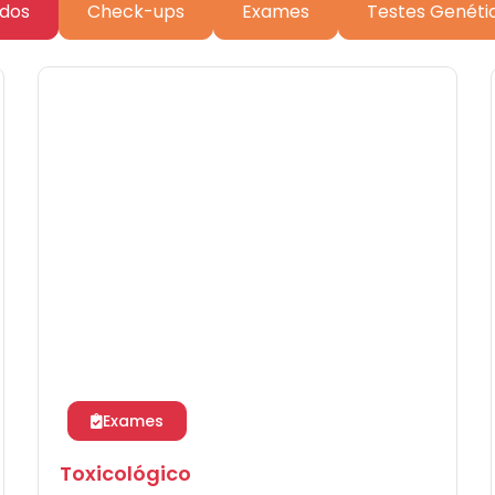
dos
Check-ups
Exames
Testes Genéti
Exames
Toxicológico