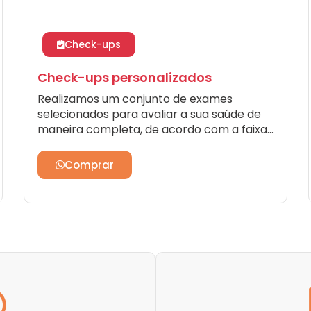
Check-ups
Check-ups personalizados
Realizamos um conjunto de exames
selecionados para avaliar a sua saúde de
maneira completa, de acordo com a faixa
etária, histórico pessoal, hábitos de vida e
antecedentes familiares, levando em
Comprar
consideração sua necessidade ou objetivo
específico. Os tipos mais comuns são:
Feminino, Masculino, Esportivo,
Gestacional, Empresarial.