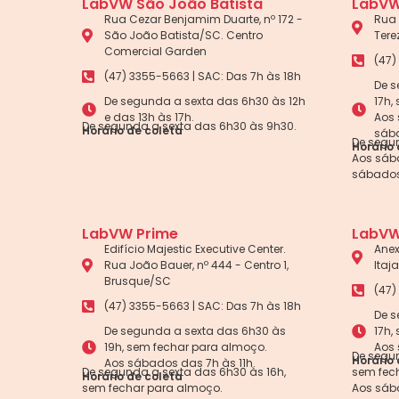
LabVW São João Batista
LabVW
Rua Cezar Benjamim Duarte, nº 172 -
Rua 
São João Batista/SC. Centro
Tere
Comercial Garden
(47)
(47) 3355-5663 | SAC: Das 7h às 18h
De s
De segunda a sexta das 6h30 às 12h
17h,
e das 13h às 17h.
Aos 
De segunda a sexta das 6h30 às 9h30.
Horário de coleta
sába
De segun
Horário 
Aos sába
sábados
LabVW Prime
LabVW
Edifício Majestic Executive Center.
Anex
Rua João Bauer, nº 444 - Centro 1,
Itaj
Brusque/SC
(47)
(47) 3355-5663 | SAC: Das 7h às 18h
De s
De segunda a sexta das 6h30 às
17h,
19h, sem fechar para almoço.
Aos 
De segun
Horário 
Aos sábados das 7h às 11h.
De segunda a sexta das 6h30 às 16h,
sem fec
Horário de coleta
sem fechar para almoço.
Aos sáb