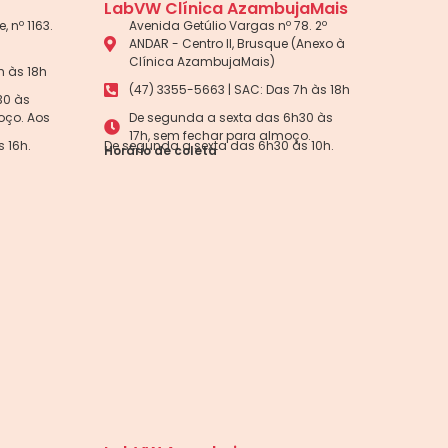
LabVW Clínica AzambujaMais
, nº 1163.
Avenida Getúlio Vargas nº 78. 2º
ANDAR - Centro II, Brusque (Anexo à
Clínica AzambujaMais)
h às 18h
(47) 3355-5663 | SAC: Das 7h às 18h
30 às
oço. Aos
De segunda a sexta das 6h30 às
17h, sem fechar para almoço.
 16h.
De segunda a sexta das 6h30 às 10h.
Horário de coleta