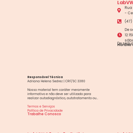
LabVW
Rua 
- Ce
(47)
De s
12:1
sáb
De segun
Horário 
Responsável Técnica
Adriana Helena Sedrez | CRF/SC 3380
Nosso material tem caráter meramente
informativo e não deve ser utilizado para
realizar autodiagnóstico, autotratamento ou
automedicação. Em caso de dúvidas, consulte o
seu médico.
Termos e Serviços
Política de Privacidade
Trabalhe Conosco