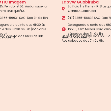
 HC Imagem
LabVW Guabiruba
Dr. Penido, nº 52. Andar superior
Edifício Íris Prime - R. Brusque
ntro, Brusque/SC
Centro, Guabiruba
 3355-5663 | SAC: Das 7h às 18h
(47) 3355-5663 | SAC: Das 7
egunda a quinta das 6h30 às
De segunda a sexta das 6h
5h e das 13h30 às 17h (não abre
16h30, sem fechar para alm
ado).
sábados das 7h às 11h.
da a sexta das 6h30 às 10h.
De segunda a sexta das 6h30 às
de coleta
Horário de coleta
Aos sábados das 7h às 9h.