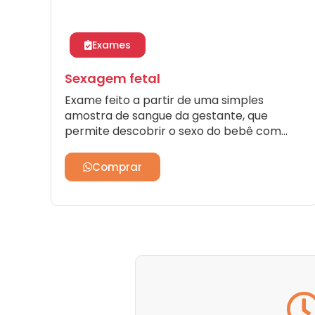
Exames
Sexagem fetal
Exame feito a partir de uma simples
amostra de sangue da gestante, que
permite descobrir o sexo do bebê com
99% de acerto já na oitava semana de
gravidez.
Comprar