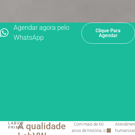
Agendar agora pelo
Clique Para
Agendar
WhatsApp
LABVW
A qualidade
Com mais de 60
Atendimen
PRIME
anos de história, o
humaniza