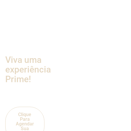
Viva uma
experiência
Prime!
Saúde é escolha.
E quem escolhe bem, escolhe o LabVW.
Experimente realizar seus exames na nova unidade exclusiva do
LabVW.
Clique
Para
Agendar
Sua