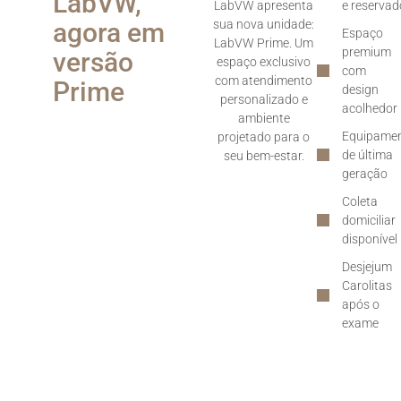
LabVW,
LabVW apresenta
e reservad
agora em
sua nova unidade:
Espaço
LabVW Prime. Um
premium
versão
espaço exclusivo
com
com atendimento
Prime
design
personalizado e
acolhedor
ambiente
Equipame
projetado para o
de última
seu bem-estar.
geração
Coleta
domiciliar
disponível
Desjejum
Carolitas
após o
exame