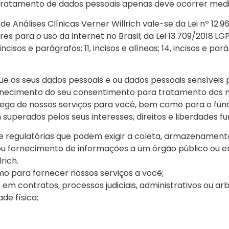
 tratamento de dados pessoais apenas deve ocorrer med
 Análises Clínicas Verner Willrich vale-se da Lei nº 12.9
res para o uso da internet no Brasil; da Lei 13.709/2018
LGP
incisos e parágrafos; 11, incisos e alíneas; 14, incisos e pa
e os seus dados pessoais e ou dados pessoais sensíveis 
 fornecimento do seu consentimento para tratamento dos 
ga de nossos serviços para você, bem como para o funci
m superados pelos seus interesses, direitos e liberdades f
e regulatórias que podem exigir a coleta, armazenamen
 ou fornecimento de informações a um órgão público ou en
rich.
o para fornecer nossos serviços a você;
m contratos, processos judiciais, administrativos ou arbi
de física;