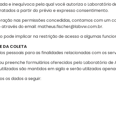
ada e inequívoca pela qual você autoriza o Laboratório
d
tratados a partir do prévio e expresso consentimento.
eração nas permissões concedidas, contamos com um can
través do email: matheus.fischer@labvw.com.br.
ode implicar na restrição de acesso a algumas funciona
DE DA COLETA
s pessoais para as finalidades relacionadas com os ser
u preenche formulários oferecidos pelo Laboratório de An
utilizados são mantidos em sigilo e serão utilizados apen
dos os dados a seguir: