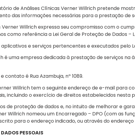
ratório de Análises Clínicas Verner Willrich pretende 
nto das informações necessárias para a prestação de se
icas Verner Willrich expressa seu compromisso com o cum
os como referência a Lei Geral de Proteção de Dados – Le
e, aplicativos e serviços pertencentes e executados pelo L
ich é uma empresa dedicada à prestação de serviços na áre
e contato é Rua Azambuja, nº 1089.
 Verner Willrich tem o seguinte endereço de e-mail para 
 incluindo o exercício de direitos estabelecidos nesta 
 de proteção de dados e, no intuito de melhorar e gar
erner Willrich nomeou um Encarregado – DPO (com as funçõ
crito para o endereço indicado, ou através do endereço
 DADOS PESSOAIS