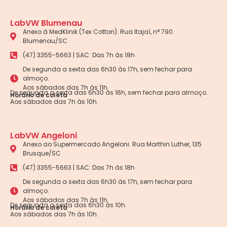
LabVW Blumenau
Anexo à MedKlinik (Tex Cotton). Rua Itajaí, n° 790.
Blumenau/SC
(47) 3355-5663 | SAC: Das 7h às 18h
De segunda a sexta das 6h30 às 17h, sem fechar para
almoço.
Aos sábados das 7h às 11h.
De segunda a sexta das 6h30 às 16h, sem fechar para almoço.
Horário de coleta
Aos sábados das 7h às 10h.
LabVW Angeloni
Anexo ao Supermercado Angeloni. Rua Marthin Luther, 135
Brusque/SC
(47) 3355-5663 | SAC: Das 7h às 18h
De segunda a sexta das 6h30 às 17h, sem fechar para
almoço.
Aos sábados das 7h às 11h.
De segunda a sexta das 6h30 às 10h.
Horário de coleta
Aos sábados das 7h às 10h.