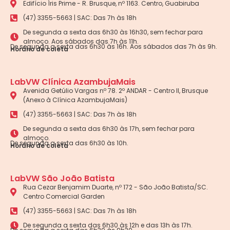
Edifício Íris Prime - R. Brusque, nº 1163. Centro, Guabiruba
(47) 3355-5663 | SAC: Das 7h às 18h
De segunda a sexta das 6h30 às 16h30, sem fechar para
almoço. Aos sábados das 7h às 11h.
De segunda a sexta das 6h30 às 16h. Aos sábados das 7h às 9h.
Horário de coleta
LabVW Clínica AzambujaMais
Avenida Getúlio Vargas nº 78. 2º ANDAR - Centro II, Brusque
(Anexo à Clínica AzambujaMais)
(47) 3355-5663 | SAC: Das 7h às 18h
De segunda a sexta das 6h30 às 17h, sem fechar para
almoço.
De segunda a sexta das 6h30 às 10h.
Horário de coleta
LabVW São João Batista
Rua Cezar Benjamim Duarte, nº 172 - São João Batista/SC.
Centro Comercial Garden
(47) 3355-5663 | SAC: Das 7h às 18h
De segunda a sexta das 6h30 às 12h e das 13h às 17h.