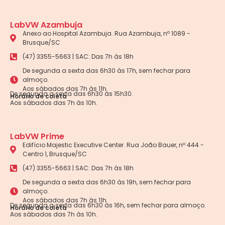
LabVW Azambuja
Anexo ao Hospital Azambuja. Rua Azambuja, nº 1089 -
Brusque/SC
(47) 3355-5663 | SAC: Das 7h às 18h
De segunda a sexta das 6h30 às 17h, sem fechar para
almoço.
Aos sábados das 7h às 11h.
De segunda a sexta das 6h30 às 15h30.
Horário de coleta
Aos sábados das 7h às 10h.
LabVW Prime
Edifício Majestic Executive Center. Rua João Bauer, nº 444 -
Centro 1, Brusque/SC
(47) 3355-5663 | SAC: Das 7h às 18h
De segunda a sexta das 6h30 às 19h, sem fechar para
almoço.
Aos sábados das 7h às 11h.
De segunda a sexta das 6h30 às 16h, sem fechar para almoço.
Horário de coleta
Aos sábados das 7h às 10h.