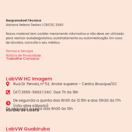
Responsável Técnica
Adriana Helena Sedrez | CRF/SC 3380
Nosso material tem caráter meramente informativo e não deve ser utilizado
para realizar autodiagnóstico, autotratamento ou automedicação. Em caso
de dúvidas, consulte o seu médico.
Termos e Serviços
Política de Privacidade
Trabalhe Conosco
LabVW HC Imagem
Rua Dr. Penido, nº 52. Andar superior - Centro, Brusque/SC
(47) 3355-5663 | SAC: Das 7h às 18h
De segunda a quinta das 6h30 às 12:15h e das 13h30 às 17h
(não abre sábado).
De segunda a sexta das 6h30 às 10h.
Horário de coleta
LabVW Guabiruba