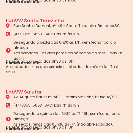
De segunda a sexta das 6h30 às 9h30.
Horário de coleta
LabVW Santa Terezinha
Rua Santos Dumont, n° 149 - Santa Terezinha. Brusque/SC
(47) 3355-5663 | SAC: Das 7h às 18h
De segunda a sexta das 6h30 às 17h, sem fechar para o
almoço.
Aos sábados - os dois primeiros sábados do mês - das 7h
às 11h.
De segunda a sexta das 6h30 às 10h.
Horário de coleta
Aos sábados - os dois primeiros sábados do mês - das 7h às
9h30.
LabVW Salutar
Av. Augusto Bauer, nº 240 - Jardim Maluche, Brusque/SC
(47) 3355-5663 | SAC: Das 7h às 18h
De segunda a quinta das 6h30 às 17:45h, sem fechar para
almoço.
As sextas-feiras das 06h30 às 17h (não abre sábado).
De segunda a sexta das 6h30 às 10h.
Horário de coleta