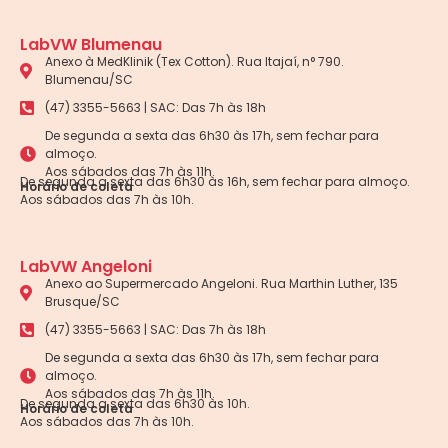
LabVW Blumenau
Anexo à MedKlinik (Tex Cotton). Rua Itajaí, n° 790.
Blumenau/SC
(47) 3355-5663 | SAC: Das 7h às 18h
De segunda a sexta das 6h30 às 17h, sem fechar para
almoço.
Aos sábados das 7h às 11h.
De segunda a sexta das 6h30 às 16h, sem fechar para almoço.
Horário de coleta
Aos sábados das 7h às 10h.
LabVW Angeloni
Anexo ao Supermercado Angeloni. Rua Marthin Luther, 135
Brusque/SC
(47) 3355-5663 | SAC: Das 7h às 18h
De segunda a sexta das 6h30 às 17h, sem fechar para
almoço.
Aos sábados das 7h às 11h.
De segunda a sexta das 6h30 às 10h.
Horário de coleta
Aos sábados das 7h às 10h.