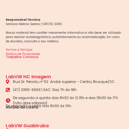
Responsável Técnica
Adriana Helena Sedrez | CRF/SC 3380
Nosso material tem caráter meramente informativo e não deve ser utilizado
para realizar autodiagnóstico, autotratamento ou automedicação. Em caso
de dúvidas, consulte o seu médico.
Termos e Serviços
Política de Privacidade
Trabalhe Conosco
LabVW HC Imagem
Rua Dr. Penido, nº 52. Andar superior - Centro, Brusque/SC
(47) 3355-5663 | SAC: Das 7h às 18h
De segunda a quinta das 6h30 às 12:15h e das 13h30 às 17h
(não abre sábado).
De segunda a sexta das 6h30 às 10h.
Horário de coleta
LabVW Guabiruba