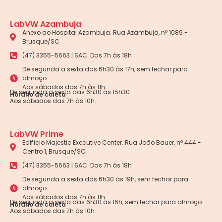
LabVW Azambuja
Anexo ao Hospital Azambuja. Rua Azambuja, nº 1089 -
Brusque/SC
(47) 3355-5663 | SAC: Das 7h às 18h
De segunda a sexta das 6h30 às 17h, sem fechar para
almoço.
Aos sábados das 7h às 11h.
De segunda a sexta das 6h30 às 15h30.
Horário de coleta
Aos sábados das 7h às 10h.
LabVW Prime
Edifício Majestic Executive Center. Rua João Bauer, nº 444 -
Centro 1, Brusque/SC
(47) 3355-5663 | SAC: Das 7h às 18h
De segunda a sexta das 6h30 às 19h, sem fechar para
almoço.
Aos sábados das 7h às 11h.
De segunda a sexta das 6h30 às 16h, sem fechar para almoço.
Horário de coleta
Aos sábados das 7h às 10h.