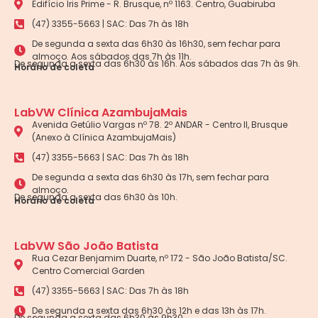
Edifício Íris Prime - R. Brusque, nº 1163. Centro, Guabiruba
(47) 3355-5663 | SAC: Das 7h às 18h
De segunda a sexta das 6h30 às 16h30, sem fechar para
almoço. Aos sábados das 7h às 11h.
De segunda a sexta das 6h30 às 16h. Aos sábados das 7h às 9h.
Horário de coleta
LabVW Clínica AzambujaMais
Avenida Getúlio Vargas nº 78. 2º ANDAR - Centro II, Brusque
(Anexo à Clínica AzambujaMais)
(47) 3355-5663 | SAC: Das 7h às 18h
De segunda a sexta das 6h30 às 17h, sem fechar para
almoço.
De segunda a sexta das 6h30 às 10h.
Horário de coleta
LabVW São João Batista
Rua Cezar Benjamim Duarte, nº 172 - São João Batista/SC.
Centro Comercial Garden
(47) 3355-5663 | SAC: Das 7h às 18h
De segunda a sexta das 6h30 às 12h e das 13h às 17h.
De segunda a sexta das 6h30 às 9h30.