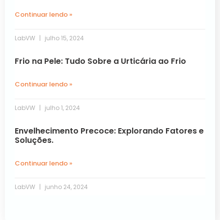
Continuar lendo »
LabVW
julho 15, 2024
Frio na Pele: Tudo Sobre a Urticária ao Frio
Continuar lendo »
LabVW
julho 1, 2024
Envelhecimento Precoce: Explorando Fatores e
Soluções.
Continuar lendo »
LabVW
junho 24, 2024
Próxima »
« Anterior