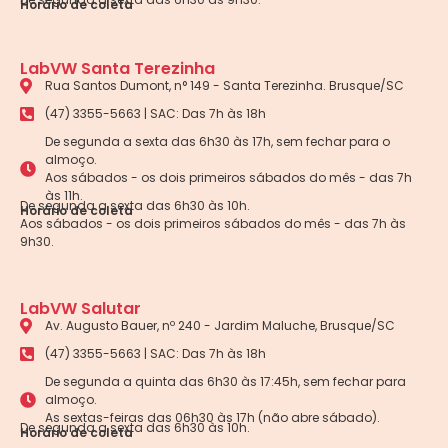
Horário de coleta
LabVW Santa Terezinha
Rua Santos Dumont, n° 149 - Santa Terezinha. Brusque/SC
(47) 3355-5663 | SAC: Das 7h às 18h
De segunda a sexta das 6h30 às 17h, sem fechar para o
almoço.
Aos sábados - os dois primeiros sábados do mês - das 7h
às 11h.
De segunda a sexta das 6h30 às 10h.
Horário de coleta
Aos sábados - os dois primeiros sábados do mês - das 7h às
9h30.
LabVW Salutar
Av. Augusto Bauer, nº 240 - Jardim Maluche, Brusque/SC
(47) 3355-5663 | SAC: Das 7h às 18h
De segunda a quinta das 6h30 às 17:45h, sem fechar para
almoço.
As sextas-feiras das 06h30 às 17h (não abre sábado).
De segunda a sexta das 6h30 às 10h.
Horário de coleta