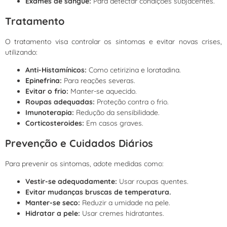
Exames de sangue:
Para detectar condições subjacentes.
Tratamento
O tratamento visa controlar os sintomas e evitar novas crises,
utilizando:
Anti-Histamínicos:
Como cetirizina e loratadina.
Epinefrina:
Para reações severas.
Evitar o frio:
Manter-se aquecido.
Roupas adequadas:
Proteção contra o frio.
Imunoterapia:
Redução da sensibilidade.
Corticosteroides:
Em casos graves.
Prevenção e Cuidados Diários
Para prevenir os sintomas, adote medidas como:
Vestir-se adequadamente:
Usar roupas quentes.
Evitar mudanças bruscas de temperatura.
Manter-se seco:
Reduzir a umidade na pele.
Hidratar a pele:
Usar cremes hidratantes.