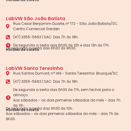
LabVW São João Batista
Rua Cezar Benjamim Duarte, nº 172 - São João Batista/SC.
Centro Comercial Garden
(47) 3355-5663 | SAC: Das 7h às 18h
De segunda a sexta das 6h30 às 12h e das 13h às 17h.
De segunda a sexta das 6h30 às 9h30.
Horário de coleta
LabVW Santa Terezinha
Rua Santos Dumont, n° 149 - Santa Terezinha. Brusque/SC
(47) 3355-5663 | SAC: Das 7h às 18h
De segunda a sexta das 6h30 às 17h, sem fechar para o
almoço.
Aos sábados - os dois primeiros sábados do mês - das 7h
às 11h.
De segunda a sexta das 6h30 às 10h.
Horário de coleta
Aos sábados - os dois primeiros sábados do mês - das 7h às
9h30.