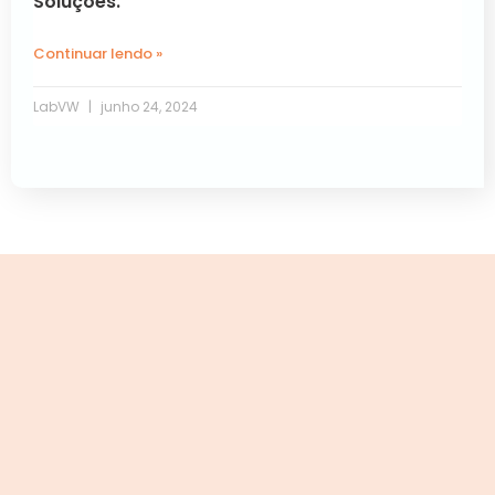
Soluções.
Continuar lendo »
LabVW
junho 24, 2024
Próxima »
« Anterior