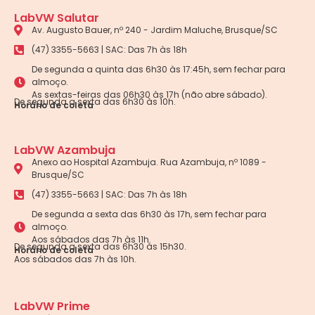
LabVW Salutar
Av. Augusto Bauer, nº 240 - Jardim Maluche, Brusque/SC
(47) 3355-5663 | SAC: Das 7h às 18h
De segunda a quinta das 6h30 às 17:45h, sem fechar para
almoço.
As sextas-feiras das 06h30 às 17h (não abre sábado).
De segunda a sexta das 6h30 às 10h.
Horário de coleta
LabVW Azambuja
Anexo ao Hospital Azambuja. Rua Azambuja, nº 1089 -
Brusque/SC
(47) 3355-5663 | SAC: Das 7h às 18h
De segunda a sexta das 6h30 às 17h, sem fechar para
almoço.
Aos sábados das 7h às 11h.
De segunda a sexta das 6h30 às 15h30.
Horário de coleta
Aos sábados das 7h às 10h.
LabVW Prime