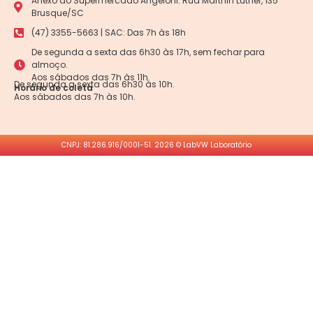
Anexo ao Supermercado Angeloni. Rua Marthin Luther, 135
Brusque/SC
(47) 3355-5663 | SAC: Das 7h às 18h
De segunda a sexta das 6h30 às 17h, sem fechar para
almoço.
Aos sábados das 7h às 11h.
De segunda a sexta das 6h30 às 10h.
Horário de coleta
Aos sábados das 7h às 10h.
CNPJ: 81.286.916/0001-51. 2026 © LabVW Laboratório