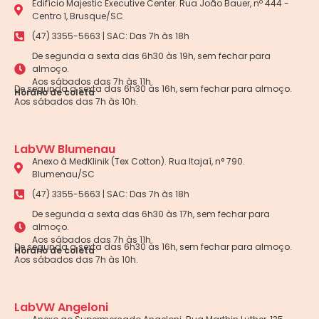
Edifício Majestic Executive Center. Rua João Bauer, nº 444 -
Centro 1, Brusque/SC
(47) 3355-5663 | SAC: Das 7h às 18h
De segunda a sexta das 6h30 às 19h, sem fechar para
almoço.
Aos sábados das 7h às 11h.
De segunda a sexta das 6h30 às 16h, sem fechar para almoço.
Horário de coleta
Aos sábados das 7h às 10h.
LabVW Blumenau
Anexo à MedKlinik (Tex Cotton). Rua Itajaí, n° 790.
Blumenau/SC
(47) 3355-5663 | SAC: Das 7h às 18h
De segunda a sexta das 6h30 às 17h, sem fechar para
almoço.
Aos sábados das 7h às 11h.
De segunda a sexta das 6h30 às 16h, sem fechar para almoço.
Horário de coleta
Aos sábados das 7h às 10h.
LabVW Angeloni