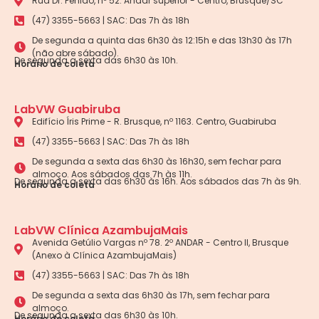
Rua Dr. Penido, nº 52. Andar superior - Centro, Brusque/SC
(47) 3355-5663 | SAC: Das 7h às 18h
De segunda a quinta das 6h30 às 12:15h e das 13h30 às 17h
(não abre sábado).
De segunda a sexta das 6h30 às 10h.
Horário de coleta
LabVW Guabiruba
Edifício Íris Prime - R. Brusque, nº 1163. Centro, Guabiruba
(47) 3355-5663 | SAC: Das 7h às 18h
De segunda a sexta das 6h30 às 16h30, sem fechar para
almoço. Aos sábados das 7h às 11h.
De segunda a sexta das 6h30 às 16h. Aos sábados das 7h às 9h.
Horário de coleta
LabVW Clínica AzambujaMais
Avenida Getúlio Vargas nº 78. 2º ANDAR - Centro II, Brusque
(Anexo à Clínica AzambujaMais)
(47) 3355-5663 | SAC: Das 7h às 18h
De segunda a sexta das 6h30 às 17h, sem fechar para
almoço.
De segunda a sexta das 6h30 às 10h.
Horário de coleta