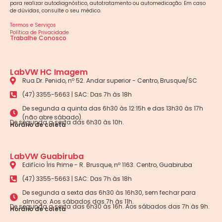
para realizar autodiagnóstico, autotratamento ou automedicação. Em caso
de dúvidas, consulte o seu médico.
Termos e Serviços
Política de Privacidade
Trabalhe Conosco
LabVW HC Imagem
Rua Dr. Penido, nº 52. Andar superior - Centro, Brusque/SC
(47) 3355-5663 | SAC: Das 7h às 18h
De segunda a quinta das 6h30 às 12:15h e das 13h30 às 17h
(não abre sábado).
De segunda a sexta das 6h30 às 10h.
Horário de coleta
LabVW Guabiruba
Edifício Íris Prime - R. Brusque, nº 1163. Centro, Guabiruba
(47) 3355-5663 | SAC: Das 7h às 18h
De segunda a sexta das 6h30 às 16h30, sem fechar para
almoço. Aos sábados das 7h às 11h.
De segunda a sexta das 6h30 às 16h. Aos sábados das 7h às 9h.
Horário de coleta