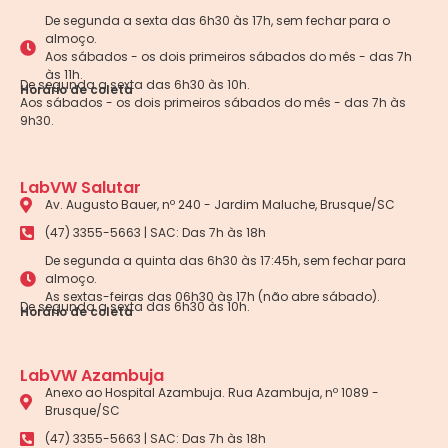
De segunda a sexta das 6h30 às 17h, sem fechar para o
almoço.
Aos sábados - os dois primeiros sábados do mês - das 7h
às 11h.
De segunda a sexta das 6h30 às 10h.
Horário de coleta
Aos sábados - os dois primeiros sábados do mês - das 7h às
9h30.
LabVW Salutar
Av. Augusto Bauer, nº 240 - Jardim Maluche, Brusque/SC
(47) 3355-5663 | SAC: Das 7h às 18h
De segunda a quinta das 6h30 às 17:45h, sem fechar para
almoço.
As sextas-feiras das 06h30 às 17h (não abre sábado).
De segunda a sexta das 6h30 às 10h.
Horário de coleta
LabVW Azambuja
Anexo ao Hospital Azambuja. Rua Azambuja, nº 1089 -
Brusque/SC
(47) 3355-5663 | SAC: Das 7h às 18h