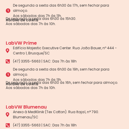
De segunda a sexta das 6h30 às 17h, sem fechar para
almoço.
Aos sábados das 7h às 11h.
De segunda a sexta das 6h30 às 15h30.
Horário de coleta
Aos sábados das 7h às 10h.
LabVW Prime
Edifício Majestic Executive Center. Rua João Bauer, nº 444 -
Centro 1, Brusque/SC
(47) 3355-5663 | SAC: Das 7h às 18h
De segunda a sexta das 6h30 às 19h, sem fechar para
almoço.
Aos sábados das 7h às 11h.
De segunda a sexta das 6h30 às 16h, sem fechar para almoço.
Horário de coleta
Aos sábados das 7h às 10h.
LabVW Blumenau
Anexo à MedKlinik (Tex Cotton). Rua Itajaí, n° 790.
Blumenau/SC
(47) 3355-5663 | SAC: Das 7h às 18h