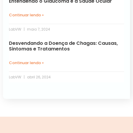
Entendendo o Glaucoma e a Saúde Ocular
Continuar lendo »
LabVW
maio 7, 2024
Desvendando a Doença de Chagas: Causas,
Sintomas e Tratamentos
Continuar lendo »
LabVW
abril 26, 2024
« Anterior
Próxima »