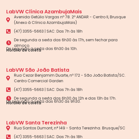
LabVW Clínica AzambujaMais
Avenida Getúlio Vargas nº 78. 2º ANDAR - Centro II, Brusque
(Anexo à Clínica AzambujaMais)
(47) 3355-5663 | SAC: Das 7h às 18h
De segunda a sexta das 6h30 às 17h, sem fechar para
almoço.
De segunda a sexta das 6h30 às 10h.
Horário de coleta
LabVW São João Batista
Rua Cezar Benjamim Duarte, nº 172 - São João Batista/SC.
Centro Comercial Garden
(47) 3355-5663 | SAC: Das 7h às 18h
De segunda a sexta das 6h30 às 12h e das 13h às 17h.
De segunda a sexta das 6h30 às 9h30.
Horário de coleta
LabVW Santa Terezinha
Rua Santos Dumont, n° 149 - Santa Terezinha. Brusque/SC
(47) 3355-5663 | SAC: Das 7h às 18h