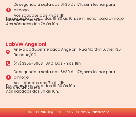
De segunda a sexta das 6h30 às 17h, sem fechar para
almoço.
Aos sábados das 7h às 11h.
De segunda a sexta das 6h30 às 16h, sem fechar para almoço.
Horário de coleta
Aos sábados das 7h às 10h.
LabVW Angeloni
Anexo ao Supermercado Angeloni. Rua Marthin Luther, 135
Brusque/SC
(47) 3355-5663 | SAC: Das 7h às 18h
De segunda a sexta das 6h30 às 17h, sem fechar para
almoço.
Aos sábados das 7h às 11h.
De segunda a sexta das 6h30 às 10h.
Horário de coleta
Aos sábados das 7h às 10h.
CNPJ: 81.286.916/0001-51. 2026 © LabVW Laboratório