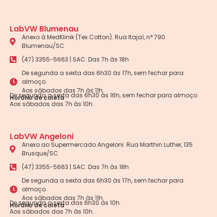
LabVW Blumenau
Anexo à MedKlinik (Tex Cotton). Rua Itajaí, n° 790.
Blumenau/SC
(47) 3355-5663 | SAC: Das 7h às 18h
De segunda a sexta das 6h30 às 17h, sem fechar para
almoço.
Aos sábados das 7h às 11h.
De segunda a sexta das 6h30 às 16h, sem fechar para almoço.
Horário de coleta
Aos sábados das 7h às 10h.
LabVW Angeloni
Anexo ao Supermercado Angeloni. Rua Marthin Luther, 135
Brusque/SC
(47) 3355-5663 | SAC: Das 7h às 18h
De segunda a sexta das 6h30 às 17h, sem fechar para
almoço.
Aos sábados das 7h às 11h.
De segunda a sexta das 6h30 às 10h.
Horário de coleta
Aos sábados das 7h às 10h.