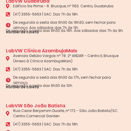
LabVW Guabiruba
Edifício Íris Prime - R. Brusque, nº 1163. Centro, Guabiruba
(47) 3355-5663 | SAC: Das 7h às 18h
De segunda a sexta das 6h30 às 16h30, sem fechar para
almoço. Aos sábados das 7h às 11h.
De segunda a sexta das 6h30 às 16h. Aos sábados das 7h às 9h.
Horário de coleta
LabVW Clínica AzambujaMais
Avenida Getúlio Vargas nº 78. 2º ANDAR - Centro II, Brusque
(Anexo à Clínica AzambujaMais)
(47) 3355-5663 | SAC: Das 7h às 18h
De segunda a sexta das 6h30 às 17h, sem fechar para
almoço.
De segunda a sexta das 6h30 às 10h.
Horário de coleta
LabVW São João Batista
Rua Cezar Benjamim Duarte, nº 172 - São João Batista/SC.
Centro Comercial Garden
(47) 3355-5663 | SAC: Das 7h às 18h