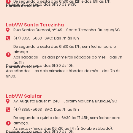
De segunda a sexta das 6h30 às 12h e das 13h às 17h.
De segunda a sexta das 6h30 às 9h30.
Horário de coleta
LabVW Santa Terezinha
Rua Santos Dumont, n° 149 - Santa Terezinha. Brusque/SC
(47) 3355-5663 | SAC: Das 7h às 18h
De segunda a sexta das 6h30 às 17h, sem fechar para o
almoço.
Aos sábados - os dois primeiros sábados do mês - das 7h
às 11h.
De segunda a sexta das 6h30 às 10h.
Horário de coleta
Aos sábados - os dois primeiros sábados do mês - das 7h às
9h30.
LabVW Salutar
Av. Augusto Bauer, nº 240 - Jardim Maluche, Brusque/SC
(47) 3355-5663 | SAC: Das 7h às 18h
De segunda a quinta das 6h30 às 17:45h, sem fechar para
almoço.
As sextas-feiras das 06h30 às 17h (não abre sábado).
De segunda a sexta das 6h30 às 10h.
Horário de coleta