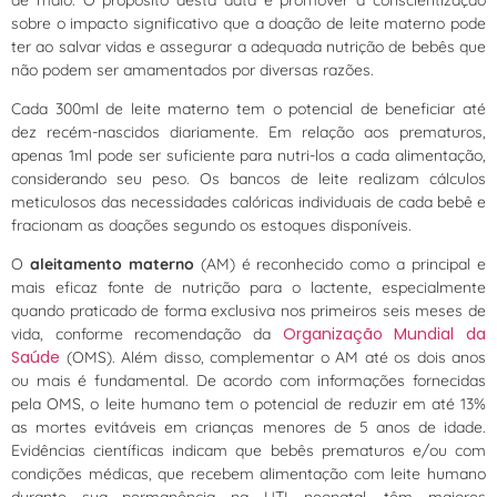
sobre o impacto significativo que a doação de leite materno pode
ter ao salvar vidas e assegurar a adequada nutrição de bebês que
não podem ser amamentados por diversas razões.
Cada 300ml de leite materno tem o potencial de beneficiar até
dez recém-nascidos diariamente. Em relação aos prematuros,
apenas 1ml pode ser suficiente para nutri-los a cada alimentação,
considerando seu peso. Os bancos de leite realizam cálculos
meticulosos das necessidades calóricas individuais de cada bebê e
fracionam as doações segundo os estoques disponíveis.
O
aleitamento materno
(AM) é reconhecido como a principal e
mais eficaz fonte de nutrição para o lactente, especialmente
quando praticado de forma exclusiva nos primeiros seis meses de
Organização Mundial da
vida, conforme recomendação da
Saúde
(OMS). Além disso, complementar o AM até os dois anos
ou mais é fundamental. De acordo com informações fornecidas
pela OMS, o leite humano tem o potencial de reduzir em até 13%
as mortes evitáveis em crianças menores de 5 anos de idade.
Evidências científicas indicam que bebês prematuros e/ou com
condições médicas, que recebem alimentação com leite humano