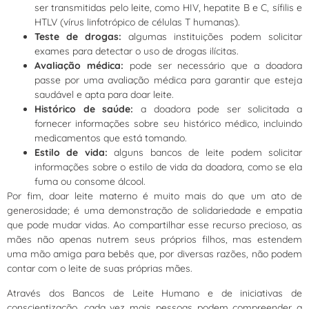
ser transmitidas pelo leite, como HIV, hepatite B e C, sífilis e
HTLV (vírus linfotrópico de células T humanas).
Teste de drogas:
algumas instituições podem solicitar
exames para detectar o uso de drogas ilícitas.
Avaliação médica:
pode ser necessário que a doadora
passe por uma avaliação médica para garantir que esteja
saudável e apta para doar leite.
Histórico de saúde:
a doadora pode ser solicitada a
fornecer informações sobre seu histórico médico, incluindo
medicamentos que está tomando.
Estilo de vida:
alguns bancos de leite podem solicitar
informações sobre o estilo de vida da doadora, como se ela
fuma ou consome álcool.
Por fim, doar leite materno é muito mais do que um ato de
generosidade; é uma demonstração de solidariedade e empatia
que pode mudar vidas. Ao compartilhar esse recurso precioso, as
mães não apenas nutrem seus próprios filhos, mas estendem
uma mão amiga para bebês que, por diversas razões, não podem
contar com o leite de suas próprias mães.
Através dos Bancos de Leite Humano e de iniciativas de
conscientização, cada vez mais pessoas podem compreender a