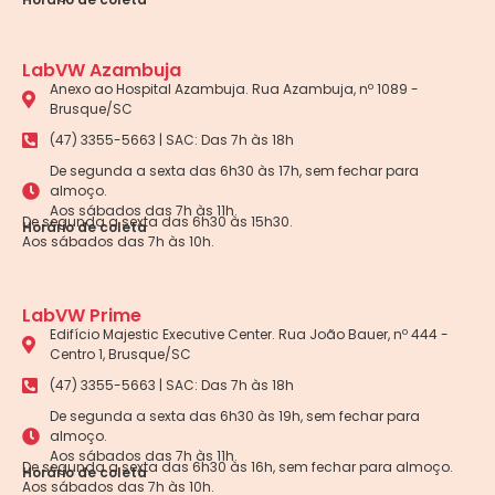
LabVW Azambuja
Anexo ao Hospital Azambuja. Rua Azambuja, nº 1089 -
Brusque/SC
(47) 3355-5663 | SAC: Das 7h às 18h
De segunda a sexta das 6h30 às 17h, sem fechar para
almoço.
Aos sábados das 7h às 11h.
De segunda a sexta das 6h30 às 15h30.
Horário de coleta
Aos sábados das 7h às 10h.
LabVW Prime
Edifício Majestic Executive Center. Rua João Bauer, nº 444 -
Centro 1, Brusque/SC
(47) 3355-5663 | SAC: Das 7h às 18h
De segunda a sexta das 6h30 às 19h, sem fechar para
almoço.
Aos sábados das 7h às 11h.
De segunda a sexta das 6h30 às 16h, sem fechar para almoço.
Horário de coleta
Aos sábados das 7h às 10h.