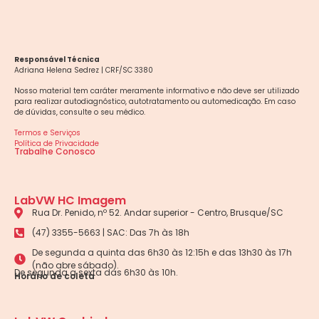
Responsável Técnica
Adriana Helena Sedrez | CRF/SC 3380
Nosso material tem caráter meramente informativo e não deve ser utilizado
para realizar autodiagnóstico, autotratamento ou automedicação. Em caso
de dúvidas, consulte o seu médico.
Termos e Serviços
Política de Privacidade
Trabalhe Conosco
LabVW HC Imagem
Rua Dr. Penido, nº 52. Andar superior - Centro, Brusque/SC
(47) 3355-5663 | SAC: Das 7h às 18h
De segunda a quinta das 6h30 às 12:15h e das 13h30 às 17h
(não abre sábado).
De segunda a sexta das 6h30 às 10h.
Horário de coleta