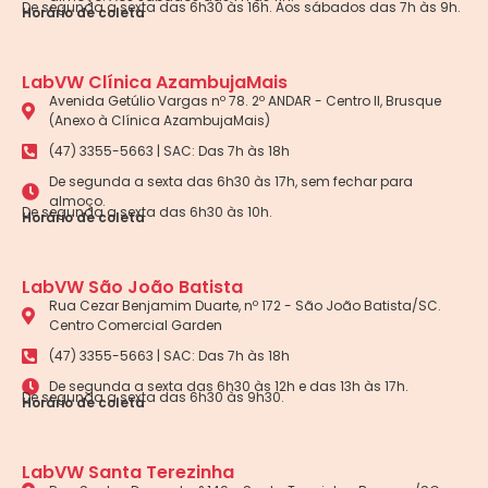
De segunda a sexta das 6h30 às 16h. Aos sábados das 7h às 9h.
Horário de coleta
LabVW Clínica AzambujaMais
Avenida Getúlio Vargas nº 78. 2º ANDAR - Centro II, Brusque
(Anexo à Clínica AzambujaMais)
(47) 3355-5663 | SAC: Das 7h às 18h
De segunda a sexta das 6h30 às 17h, sem fechar para
almoço.
De segunda a sexta das 6h30 às 10h.
Horário de coleta
LabVW São João Batista
Rua Cezar Benjamim Duarte, nº 172 - São João Batista/SC.
Centro Comercial Garden
(47) 3355-5663 | SAC: Das 7h às 18h
De segunda a sexta das 6h30 às 12h e das 13h às 17h.
De segunda a sexta das 6h30 às 9h30.
Horário de coleta
LabVW Santa Terezinha