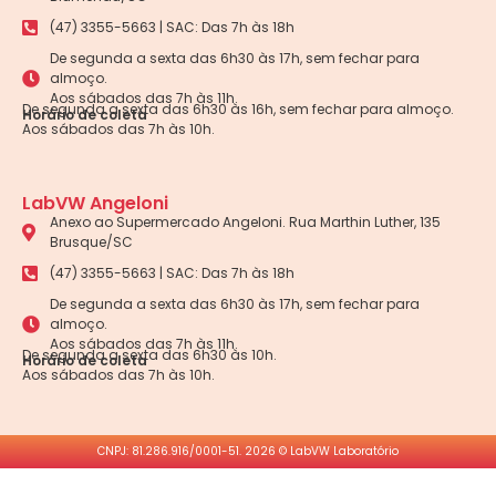
(47) 3355-5663 | SAC: Das 7h às 18h
De segunda a sexta das 6h30 às 17h, sem fechar para
almoço.
Aos sábados das 7h às 11h.
De segunda a sexta das 6h30 às 16h, sem fechar para almoço.
Horário de coleta
Aos sábados das 7h às 10h.
LabVW Angeloni
Anexo ao Supermercado Angeloni. Rua Marthin Luther, 135
Brusque/SC
(47) 3355-5663 | SAC: Das 7h às 18h
De segunda a sexta das 6h30 às 17h, sem fechar para
almoço.
Aos sábados das 7h às 11h.
De segunda a sexta das 6h30 às 10h.
Horário de coleta
Aos sábados das 7h às 10h.
CNPJ: 81.286.916/0001-51. 2026 © LabVW Laboratório