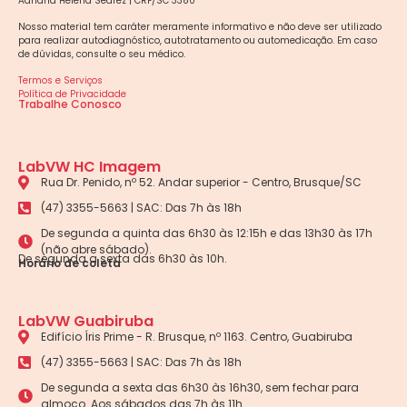
Adriana Helena Sedrez | CRF/SC 3380
Nosso material tem caráter meramente informativo e não deve ser utilizado
para realizar autodiagnóstico, autotratamento ou automedicação. Em caso
de dúvidas, consulte o seu médico.
Termos e Serviços
Política de Privacidade
Trabalhe Conosco
LabVW HC Imagem
Rua Dr. Penido, nº 52. Andar superior - Centro, Brusque/SC
(47) 3355-5663 | SAC: Das 7h às 18h
De segunda a quinta das 6h30 às 12:15h e das 13h30 às 17h
(não abre sábado).
De segunda a sexta das 6h30 às 10h.
Horário de coleta
LabVW Guabiruba
Edifício Íris Prime - R. Brusque, nº 1163. Centro, Guabiruba
(47) 3355-5663 | SAC: Das 7h às 18h
De segunda a sexta das 6h30 às 16h30, sem fechar para
almoço. Aos sábados das 7h às 11h.