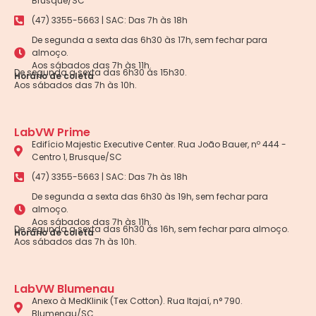
Brusque/SC
(47) 3355-5663 | SAC: Das 7h às 18h
De segunda a sexta das 6h30 às 17h, sem fechar para
almoço.
Aos sábados das 7h às 11h.
De segunda a sexta das 6h30 às 15h30.
Horário de coleta
Aos sábados das 7h às 10h.
LabVW Prime
Edifício Majestic Executive Center. Rua João Bauer, nº 444 -
Centro 1, Brusque/SC
(47) 3355-5663 | SAC: Das 7h às 18h
De segunda a sexta das 6h30 às 19h, sem fechar para
almoço.
Aos sábados das 7h às 11h.
De segunda a sexta das 6h30 às 16h, sem fechar para almoço.
Horário de coleta
Aos sábados das 7h às 10h.
LabVW Blumenau
Anexo à MedKlinik (Tex Cotton). Rua Itajaí, n° 790.
Blumenau/SC