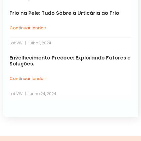
Frio na Pele: Tudo Sobre a Urticária ao Frio
Continuar lendo »
LabVW
julho 1, 2024
Envelhecimento Precoce: Explorando Fatores e
Soluções.
Continuar lendo »
LabVW
junho 24, 2024
Próxima »
« Anterior