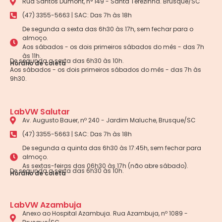
Rua Santos Dumont, n° 149 - Santa Terezinha. Brusque/SC
(47) 3355-5663 | SAC: Das 7h às 18h
De segunda a sexta das 6h30 às 17h, sem fechar para o
almoço.
Aos sábados - os dois primeiros sábados do mês - das 7h
às 11h.
De segunda a sexta das 6h30 às 10h.
Horário de coleta
Aos sábados - os dois primeiros sábados do mês - das 7h às
9h30.
LabVW Salutar
Av. Augusto Bauer, nº 240 - Jardim Maluche, Brusque/SC
(47) 3355-5663 | SAC: Das 7h às 18h
De segunda a quinta das 6h30 às 17:45h, sem fechar para
almoço.
As sextas-feiras das 06h30 às 17h (não abre sábado).
De segunda a sexta das 6h30 às 10h.
Horário de coleta
LabVW Azambuja
Anexo ao Hospital Azambuja. Rua Azambuja, nº 1089 -