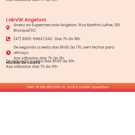
LabVW Angeloni
Anexo ao Supermercado Angeloni. Rua Marthin Luther, 135
Brusque/SC
(47) 3355-5663 | SAC: Das 7h às 18h
De segunda a sexta das 6h30 às 17h, sem fechar para
almoço.
Aos sábados das 7h às 11h.
De segunda a sexta das 6h30 às 10h.
Horário de coleta
Aos sábados das 7h às 10h.
CNPJ: 81.286.916/0001-51. 2026 © LabVW Laboratório