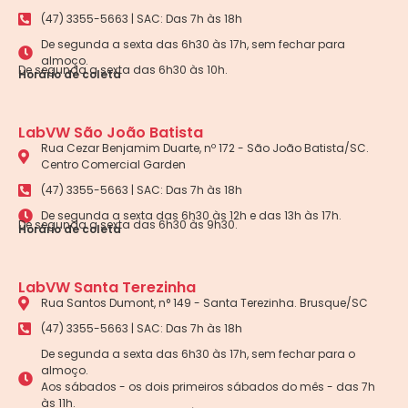
(47) 3355-5663 | SAC: Das 7h às 18h
De segunda a sexta das 6h30 às 17h, sem fechar para
almoço.
De segunda a sexta das 6h30 às 10h.
Horário de coleta
LabVW São João Batista
Rua Cezar Benjamim Duarte, nº 172 - São João Batista/SC.
Centro Comercial Garden
(47) 3355-5663 | SAC: Das 7h às 18h
De segunda a sexta das 6h30 às 12h e das 13h às 17h.
De segunda a sexta das 6h30 às 9h30.
Horário de coleta
LabVW Santa Terezinha
Rua Santos Dumont, n° 149 - Santa Terezinha. Brusque/SC
(47) 3355-5663 | SAC: Das 7h às 18h
De segunda a sexta das 6h30 às 17h, sem fechar para o
almoço.
Aos sábados - os dois primeiros sábados do mês - das 7h
às 11h.