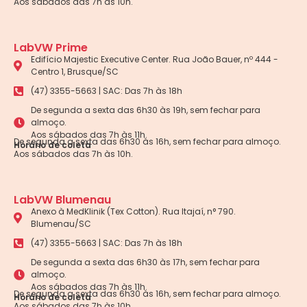
Aos sábados das 7h às 10h.
LabVW Prime
Edifício Majestic Executive Center. Rua João Bauer, nº 444 -
Centro 1, Brusque/SC
(47) 3355-5663 | SAC: Das 7h às 18h
De segunda a sexta das 6h30 às 19h, sem fechar para
almoço.
Aos sábados das 7h às 11h.
De segunda a sexta das 6h30 às 16h, sem fechar para almoço.
Horário de coleta
Aos sábados das 7h às 10h.
LabVW Blumenau
Anexo à MedKlinik (Tex Cotton). Rua Itajaí, n° 790.
Blumenau/SC
(47) 3355-5663 | SAC: Das 7h às 18h
De segunda a sexta das 6h30 às 17h, sem fechar para
almoço.
Aos sábados das 7h às 11h.
De segunda a sexta das 6h30 às 16h, sem fechar para almoço.
Horário de coleta
Aos sábados das 7h às 10h.