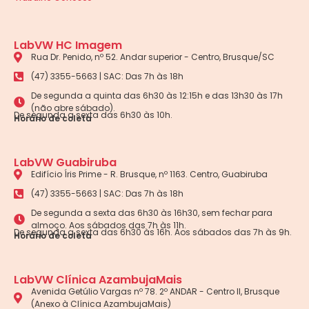
LabVW HC Imagem
Rua Dr. Penido, nº 52. Andar superior - Centro, Brusque/SC
(47) 3355-5663 | SAC: Das 7h às 18h
De segunda a quinta das 6h30 às 12:15h e das 13h30 às 17h
(não abre sábado).
De segunda a sexta das 6h30 às 10h.
Horário de coleta
LabVW Guabiruba
Edifício Íris Prime - R. Brusque, nº 1163. Centro, Guabiruba
(47) 3355-5663 | SAC: Das 7h às 18h
De segunda a sexta das 6h30 às 16h30, sem fechar para
almoço. Aos sábados das 7h às 11h.
De segunda a sexta das 6h30 às 16h. Aos sábados das 7h às 9h.
Horário de coleta
LabVW Clínica AzambujaMais
Avenida Getúlio Vargas nº 78. 2º ANDAR - Centro II, Brusque
(Anexo à Clínica AzambujaMais)