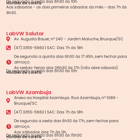
De segunda a sexta das 6h30 às 10h.
Horário de coleta
Aos sábados - os dois primeiros sábados do mês - das 7h às
9h30.
LabVW Salutar
Av. Augusto Bauer, nº 240 - Jardim Maluche, Brusque/SC
(47) 3355-5663 | SAC: Das 7h às 18h
De segunda a quinta das 6h30 às 17:45h, sem fechar para
almoço.
As sextas-feiras das 06h30 às 17h (não abre sábado).
De segunda a sexta das 6h30 às 10h.
Horário de coleta
LabVW Azambuja
Anexo ao Hospital Azambuja. Rua Azambuja, nº 1089 -
Brusque/SC
(47) 3355-5663 | SAC: Das 7h às 18h
De segunda a sexta das 6h30 às 17h, sem fechar para
almoço.
Aos sábados das 7h às 11h.
De segunda a sexta das 6h30 às 15h30.
Horário de coleta