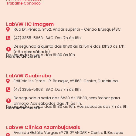
Política de Privacidade
Trabalhe Conosco
LabVW HC Imagem
Rua Dr. Penido, nº 52. Andar superior - Centro, Brusque/SC
(47) 3355-5663 | SAC: Das 7h às 18h
De segunda a quinta das 6h30 às 12:15h e das 13h30 às 17h
(não abre sábado).
De segunda a sexta das 6h30 às 10h.
Horário de coleta
LabVW Guabiruba
Edifício Íris Prime - R. Brusque, nº 1163. Centro, Guabiruba
(47) 3355-5663 | SAC: Das 7h às 18h
De segunda a sexta das 6h30 às 16h30, sem fechar para
almoço. Aos sábados das 7h às 11h.
De segunda a sexta das 6h30 às 16h. Aos sábados das 7h às 9h.
Horário de coleta
LabVW Clínica AzambujaMais
Avenida Getúlio Vargas nº 78. 2º ANDAR - Centro II, Brusque