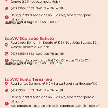
(Anexo à Clínica AzambujaMais)
(47) 3355-5663 | SAC: Das 7h às 18h
De segunda a sexta das 6h30 às 17h, sem fechar para
almoço.
De segunda a sexta das 6h30 às 10h.
Horário de coleta
LabVW São João Batista
Rua Cezar Benjamim Duarte, nº 172 - São João Batista/SC.
Centro Comercial Garden
(47) 3355-5663 | SAC: Das 7h às 18h
De segunda a sexta das 6h30 às 12h e das 13h às 17h.
De segunda a sexta das 6h30 às 9h30.
Horário de coleta
LabVW Santa Terezinha
Rua Santos Dumont, n° 149 - Santa Terezinha. Brusque/SC
(47) 3355-5663 | SAC: Das 7h às 18h
De segunda a sexta das 6h30 às 17h, sem fechar para o
almoço.
Aos sábados - os dois primeiros sábados do mês - das 7h