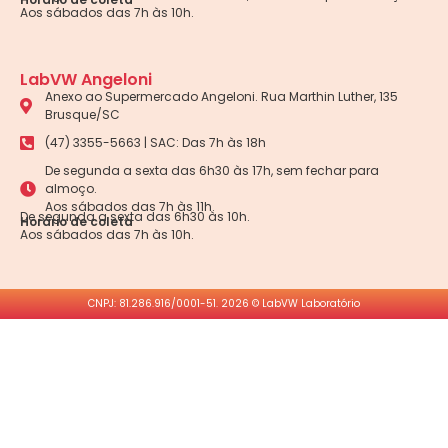
Aos sábados das 7h às 10h.
LabVW Angeloni
Anexo ao Supermercado Angeloni. Rua Marthin Luther, 135
Brusque/SC
(47) 3355-5663 | SAC: Das 7h às 18h
De segunda a sexta das 6h30 às 17h, sem fechar para
almoço.
Aos sábados das 7h às 11h.
De segunda a sexta das 6h30 às 10h.
Horário de coleta
Aos sábados das 7h às 10h.
CNPJ: 81.286.916/0001-51. 2026 © LabVW Laboratório