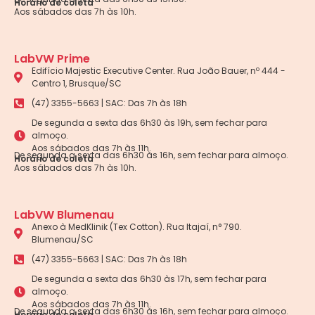
Horário de coleta
Aos sábados das 7h às 10h.
LabVW Prime
Edifício Majestic Executive Center. Rua João Bauer, nº 444 -
Centro 1, Brusque/SC
(47) 3355-5663 | SAC: Das 7h às 18h
De segunda a sexta das 6h30 às 19h, sem fechar para
almoço.
Aos sábados das 7h às 11h.
De segunda a sexta das 6h30 às 16h, sem fechar para almoço.
Horário de coleta
Aos sábados das 7h às 10h.
LabVW Blumenau
Anexo à MedKlinik (Tex Cotton). Rua Itajaí, n° 790.
Blumenau/SC
(47) 3355-5663 | SAC: Das 7h às 18h
De segunda a sexta das 6h30 às 17h, sem fechar para
almoço.
Aos sábados das 7h às 11h.
De segunda a sexta das 6h30 às 16h, sem fechar para almoço.
Horário de coleta