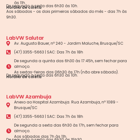
às 11h.
De segunda a sexta das 6h30 às 10h.
Horário de coleta
Aos sábados - os dois primeiros sábados do mês - das 7h às
9h30.
LabVW Salutar
Av. Augusto Bauer, nº 240 - Jardim Maluche, Brusque/SC
(47) 3355-5663 | SAC: Das 7h às 18h
De segunda a quinta das 6h30 às 17:45h, sem fechar para
almoço.
As sextas-feiras das 06h30 às 17h (não abre sábado).
De segunda a sexta das 6h30 às 10h.
Horário de coleta
LabVW Azambuja
Anexo ao Hospital Azambuja. Rua Azambuja, nº 1089 -
Brusque/SC
(47) 3355-5663 | SAC: Das 7h às 18h
De segunda a sexta das 6h30 às 17h, sem fechar para
almoço.
Aos sábados das 7h às 11h.
De segunda a sexta das 6h30 às 15h30.