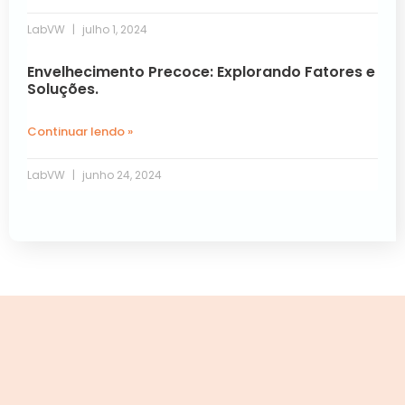
LabVW
julho 1, 2024
Envelhecimento Precoce: Explorando Fatores e
Soluções.
Continuar lendo »
LabVW
junho 24, 2024
Próxima »
« Anterior