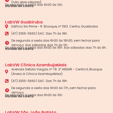
(não abre sábado).
De segunda a sexta das 6h30 às 10h.
Horário de coleta
LabVW Guabiruba
Edifício Íris Prime - R. Brusque, nº 1163. Centro, Guabiruba
(47) 3355-5663 | SAC: Das 7h às 18h
De segunda a sexta das 6h30 às 16h30, sem fechar para
almoço. Aos sábados das 7h às 11h.
De segunda a sexta das 6h30 às 16h. Aos sábados das 7h às 9h.
Horário de coleta
LabVW Clínica AzambujaMais
Avenida Getúlio Vargas nº 78. 2º ANDAR - Centro II, Brusque
(Anexo à Clínica AzambujaMais)
(47) 3355-5663 | SAC: Das 7h às 18h
De segunda a sexta das 6h30 às 17h, sem fechar para
almoço.
De segunda a sexta das 6h30 às 10h.
Horário de coleta
LabVW São João Batista