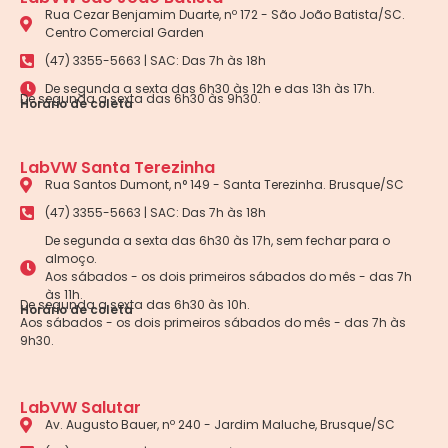
Rua Cezar Benjamim Duarte, nº 172 - São João Batista/SC.
Centro Comercial Garden
(47) 3355-5663 | SAC: Das 7h às 18h
De segunda a sexta das 6h30 às 12h e das 13h às 17h.
De segunda a sexta das 6h30 às 9h30.
Horário de coleta
LabVW Santa Terezinha
Rua Santos Dumont, n° 149 - Santa Terezinha. Brusque/SC
(47) 3355-5663 | SAC: Das 7h às 18h
De segunda a sexta das 6h30 às 17h, sem fechar para o
almoço.
Aos sábados - os dois primeiros sábados do mês - das 7h
às 11h.
De segunda a sexta das 6h30 às 10h.
Horário de coleta
Aos sábados - os dois primeiros sábados do mês - das 7h às
9h30.
LabVW Salutar
Av. Augusto Bauer, nº 240 - Jardim Maluche, Brusque/SC