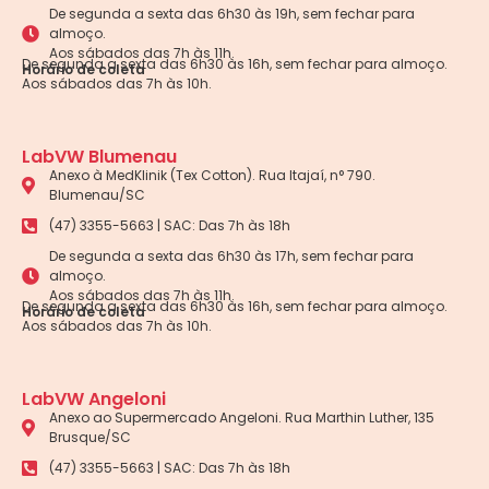
De segunda a sexta das 6h30 às 19h, sem fechar para
almoço.
Aos sábados das 7h às 11h.
De segunda a sexta das 6h30 às 16h, sem fechar para almoço.
Horário de coleta
Aos sábados das 7h às 10h.
LabVW Blumenau
Anexo à MedKlinik (Tex Cotton). Rua Itajaí, n° 790.
Blumenau/SC
(47) 3355-5663 | SAC: Das 7h às 18h
De segunda a sexta das 6h30 às 17h, sem fechar para
almoço.
Aos sábados das 7h às 11h.
De segunda a sexta das 6h30 às 16h, sem fechar para almoço.
Horário de coleta
Aos sábados das 7h às 10h.
LabVW Angeloni
Anexo ao Supermercado Angeloni. Rua Marthin Luther, 135
Brusque/SC
(47) 3355-5663 | SAC: Das 7h às 18h