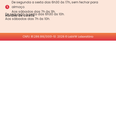
De segunda a sexta das 6h30 às 17h, sem fechar para
almoço.
Aos sábados das 7h às 11h.
De segunda a sexta das 6h30 às 10h.
Horário de coleta
Aos sábados das 7h às 10h.
CNPJ: 81.286.916/0001-51. 2026 © LabVW Laboratório