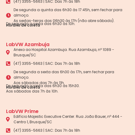
(47) 3355-5663 | SAC: Das 7h às 18h
De segunda a quinta das 6h30 às 17:45h, sem fechar para
almoço.
As sextas-feiras das 06h30 às 17h (não abre sábado).
De segunda a sexta das 6h30 às 10h.
Horário de coleta
LabVW Azambuja
Anexo ao Hospital Azambuja. Rua Azambuja, nº 1089 -
Brusque/SC
(47) 3355-5663 | SAC: Das 7h às 18h
De segunda a sexta das 6h30 às 17h, sem fechar para
almoço.
Aos sábados das 7h às 11h.
De segunda a sexta das 6h30 às 15h30.
Horário de coleta
Aos sábados das 7h às 10h.
LabVW Prime
Edifício Majestic Executive Center. Rua João Bauer, nº 444 -
Centro 1, Brusque/SC
(47) 3355-5663 | SAC: Das 7h às 18h