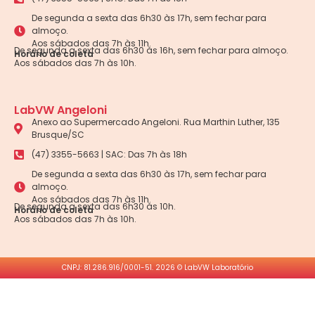
De segunda a sexta das 6h30 às 17h, sem fechar para
almoço.
Aos sábados das 7h às 11h.
De segunda a sexta das 6h30 às 16h, sem fechar para almoço.
Horário de coleta
Aos sábados das 7h às 10h.
LabVW Angeloni
Anexo ao Supermercado Angeloni. Rua Marthin Luther, 135
Brusque/SC
(47) 3355-5663 | SAC: Das 7h às 18h
De segunda a sexta das 6h30 às 17h, sem fechar para
almoço.
Aos sábados das 7h às 11h.
De segunda a sexta das 6h30 às 10h.
Horário de coleta
Aos sábados das 7h às 10h.
CNPJ: 81.286.916/0001-51. 2026 © LabVW Laboratório