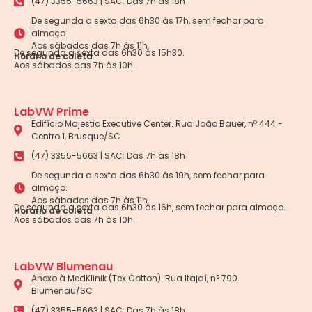
(47) 3355-5663 | SAC: Das 7h às 18h
De segunda a sexta das 6h30 às 17h, sem fechar para
almoço.
Aos sábados das 7h às 11h.
De segunda a sexta das 6h30 às 15h30.
Horário de coleta
Aos sábados das 7h às 10h.
LabVW Prime
Edifício Majestic Executive Center. Rua João Bauer, nº 444 -
Centro 1, Brusque/SC
(47) 3355-5663 | SAC: Das 7h às 18h
De segunda a sexta das 6h30 às 19h, sem fechar para
almoço.
Aos sábados das 7h às 11h.
De segunda a sexta das 6h30 às 16h, sem fechar para almoço.
Horário de coleta
Aos sábados das 7h às 10h.
LabVW Blumenau
Anexo à MedKlinik (Tex Cotton). Rua Itajaí, n° 790.
Blumenau/SC
(47) 3355-5663 | SAC: Das 7h às 18h