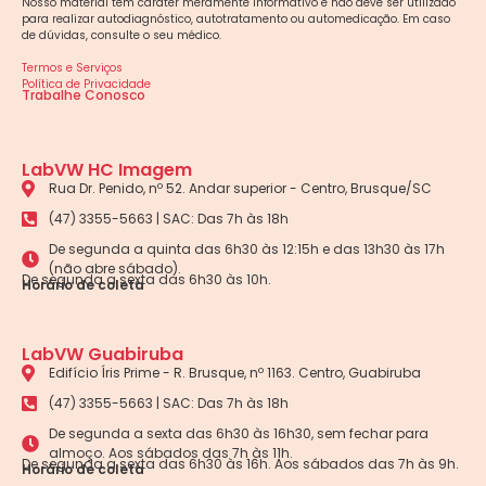
Nosso material tem caráter meramente informativo e não deve ser utilizado
para realizar autodiagnóstico, autotratamento ou automedicação. Em caso
de dúvidas, consulte o seu médico.
Termos e Serviços
Política de Privacidade
Trabalhe Conosco
LabVW HC Imagem
Rua Dr. Penido, nº 52. Andar superior - Centro, Brusque/SC
(47) 3355-5663 | SAC: Das 7h às 18h
De segunda a quinta das 6h30 às 12:15h e das 13h30 às 17h
(não abre sábado).
De segunda a sexta das 6h30 às 10h.
Horário de coleta
LabVW Guabiruba
Edifício Íris Prime - R. Brusque, nº 1163. Centro, Guabiruba
(47) 3355-5663 | SAC: Das 7h às 18h
De segunda a sexta das 6h30 às 16h30, sem fechar para
almoço. Aos sábados das 7h às 11h.
De segunda a sexta das 6h30 às 16h. Aos sábados das 7h às 9h.
Horário de coleta