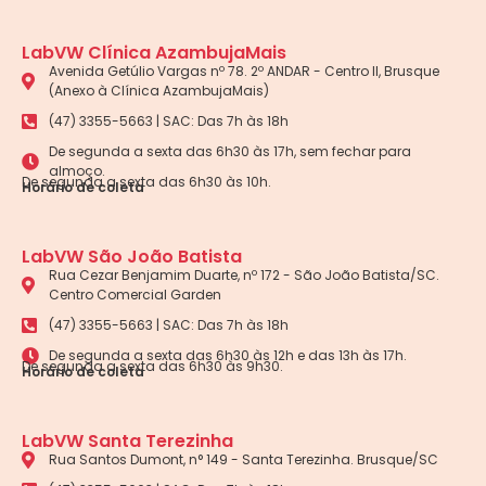
LabVW Clínica AzambujaMais
Avenida Getúlio Vargas nº 78. 2º ANDAR - Centro II, Brusque
(Anexo à Clínica AzambujaMais)
(47) 3355-5663 | SAC: Das 7h às 18h
De segunda a sexta das 6h30 às 17h, sem fechar para
almoço.
De segunda a sexta das 6h30 às 10h.
Horário de coleta
LabVW São João Batista
Rua Cezar Benjamim Duarte, nº 172 - São João Batista/SC.
Centro Comercial Garden
(47) 3355-5663 | SAC: Das 7h às 18h
De segunda a sexta das 6h30 às 12h e das 13h às 17h.
De segunda a sexta das 6h30 às 9h30.
Horário de coleta
LabVW Santa Terezinha
Rua Santos Dumont, n° 149 - Santa Terezinha. Brusque/SC