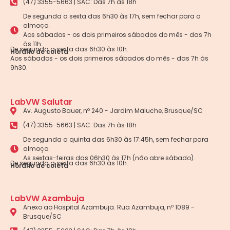
(47) 3355-5663 | SAC: Das 7h às 18h
De segunda a sexta das 6h30 às 17h, sem fechar para o
almoço.
Aos sábados - os dois primeiros sábados do mês - das 7h
às 11h.
De segunda a sexta das 6h30 às 10h.
Horário de coleta
Aos sábados - os dois primeiros sábados do mês - das 7h às
9h30.
LabVW Salutar
Av. Augusto Bauer, nº 240 - Jardim Maluche, Brusque/SC
(47) 3355-5663 | SAC: Das 7h às 18h
De segunda a quinta das 6h30 às 17:45h, sem fechar para
almoço.
As sextas-feiras das 06h30 às 17h (não abre sábado).
De segunda a sexta das 6h30 às 10h.
Horário de coleta
LabVW Azambuja
Anexo ao Hospital Azambuja. Rua Azambuja, nº 1089 -
Brusque/SC