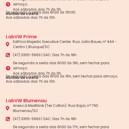
almoço.
Aos sábados das 7h às 11h.
De segunda a sexta das 6h30 às 15h30.
Horário de coleta
Aos sábados das 7h às 10h.
LabVW Prime
Edifício Majestic Executive Center. Rua João Bauer, nº 444 -
Centro 1, Brusque/SC
(47) 3355-5663 | SAC: Das 7h às 18h
De segunda a sexta das 6h30 às 19h, sem fechar para
almoço.
Aos sábados das 7h às 11h.
De segunda a sexta das 6h30 às 16h, sem fechar para almoço.
Horário de coleta
Aos sábados das 7h às 10h.
LabVW Blumenau
Anexo à MedKlinik (Tex Cotton). Rua Itajaí, n° 790.
Blumenau/SC
(47) 3355-5663 | SAC: Das 7h às 18h
De segunda a sexta das 6h30 às 17h, sem fechar para