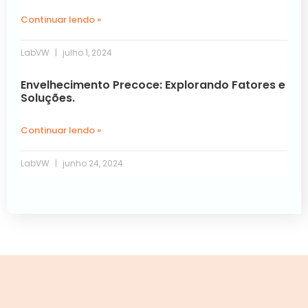
Continuar lendo »
LabVW
julho 1, 2024
Envelhecimento Precoce: Explorando Fatores e
Soluções.
Continuar lendo »
LabVW
junho 24, 2024
Próxima »
« Anterior