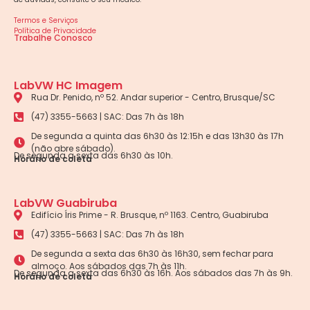
Termos e Serviços
Política de Privacidade
Trabalhe Conosco
LabVW HC Imagem
Rua Dr. Penido, nº 52. Andar superior - Centro, Brusque/SC
(47) 3355-5663 | SAC: Das 7h às 18h
De segunda a quinta das 6h30 às 12:15h e das 13h30 às 17h
(não abre sábado).
De segunda a sexta das 6h30 às 10h.
Horário de coleta
LabVW Guabiruba
Edifício Íris Prime - R. Brusque, nº 1163. Centro, Guabiruba
(47) 3355-5663 | SAC: Das 7h às 18h
De segunda a sexta das 6h30 às 16h30, sem fechar para
almoço. Aos sábados das 7h às 11h.
De segunda a sexta das 6h30 às 16h. Aos sábados das 7h às 9h.
Horário de coleta