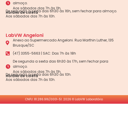
almoço.
Aos sábados das 7h às 11h.
De segunda a sexta das 6h30 às 16h, sem fechar para almoço.
Horário de coleta
Aos sábados das 7h às 10h.
LabVW Angeloni
Anexo ao Supermercado Angeloni. Rua Marthin Luther, 135
Brusque/SC
(47) 3355-5663 | SAC: Das 7h às 18h
De segunda a sexta das 6h30 às 17h, sem fechar para
almoço.
Aos sábados das 7h às 11h.
De segunda a sexta das 6h30 às 10h.
Horário de coleta
Aos sábados das 7h às 10h.
CNPJ: 81.286.916/0001-51. 2026 © LabVW Laboratório