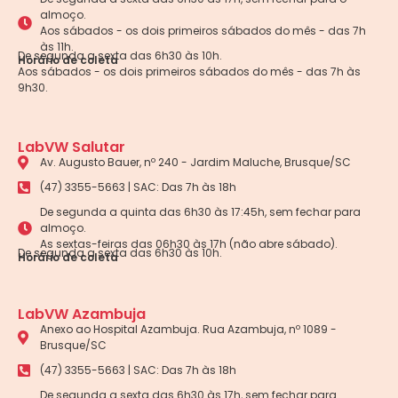
almoço.
Aos sábados - os dois primeiros sábados do mês - das 7h
às 11h.
De segunda a sexta das 6h30 às 10h.
Horário de coleta
Aos sábados - os dois primeiros sábados do mês - das 7h às
9h30.
LabVW Salutar
Av. Augusto Bauer, nº 240 - Jardim Maluche, Brusque/SC
(47) 3355-5663 | SAC: Das 7h às 18h
De segunda a quinta das 6h30 às 17:45h, sem fechar para
almoço.
As sextas-feiras das 06h30 às 17h (não abre sábado).
De segunda a sexta das 6h30 às 10h.
Horário de coleta
LabVW Azambuja
Anexo ao Hospital Azambuja. Rua Azambuja, nº 1089 -
Brusque/SC
(47) 3355-5663 | SAC: Das 7h às 18h
De segunda a sexta das 6h30 às 17h, sem fechar para