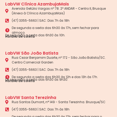
LabVW Clínica AzambujaMais
Avenida Getúlio Vargas nº 78. 2º ANDAR - Centro II, Brusque
(Anexo à Clínica AzambujaMais)
(47) 3355-5663 | SAC: Das 7h às 18h
De segunda a sexta das 6h30 às 17h, sem fechar para
almoço.
De segunda a sexta das 6h30 às 10h.
Horário de coleta
LabVW São João Batista
Rua Cezar Benjamim Duarte, nº 172 - São João Batista/SC.
Centro Comercial Garden
(47) 3355-5663 | SAC: Das 7h às 18h
De segunda a sexta das 6h30 às 12h e das 13h às 17h.
De segunda a sexta das 6h30 às 9h30.
Horário de coleta
LabVW Santa Terezinha
Rua Santos Dumont, n° 149 - Santa Terezinha. Brusque/SC
(47) 3355-5663 | SAC: Das 7h às 18h
De segunda a sexta das 6h30 às 17h, sem fechar para o