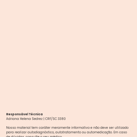
Responsável Técnica
Adriana Helena Sedrez | CRF/SC 3380
Nosso material tem caráter meramente informativo e não deve ser utilizado
para realizar autodiagnóstico, autotratamento ou automedicação. Em caso
de dúvidas, consulte o seu médico.