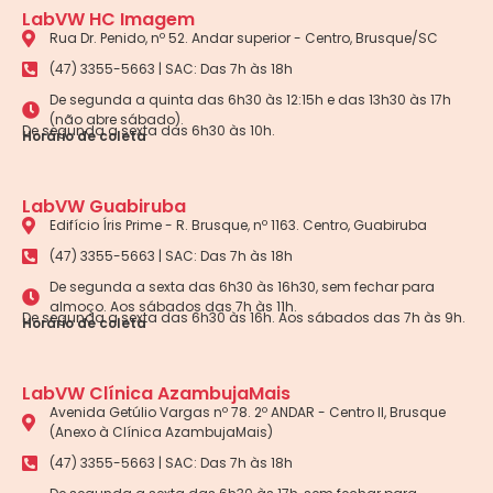
LabVW HC Imagem
Rua Dr. Penido, nº 52. Andar superior - Centro, Brusque/SC
(47) 3355-5663 | SAC: Das 7h às 18h
De segunda a quinta das 6h30 às 12:15h e das 13h30 às 17h
(não abre sábado).
De segunda a sexta das 6h30 às 10h.
Horário de coleta
LabVW Guabiruba
Edifício Íris Prime - R. Brusque, nº 1163. Centro, Guabiruba
(47) 3355-5663 | SAC: Das 7h às 18h
De segunda a sexta das 6h30 às 16h30, sem fechar para
almoço. Aos sábados das 7h às 11h.
De segunda a sexta das 6h30 às 16h. Aos sábados das 7h às 9h.
Horário de coleta
LabVW Clínica AzambujaMais
Avenida Getúlio Vargas nº 78. 2º ANDAR - Centro II, Brusque
(Anexo à Clínica AzambujaMais)
(47) 3355-5663 | SAC: Das 7h às 18h