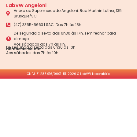
LabVW Angeloni
Anexo ao Supermercado Angeloni. Rua Marthin Luther, 135
Brusque/SC
(47) 3355-5663 | SAC: Das 7h às 18h
De segunda a sexta das 6h30 às 17h, sem fechar para
almoço.
Aos sábados das 7h às 11h.
De segunda a sexta das 6h30 às 10h.
Horário de coleta
Aos sábados das 7h às 10h.
CNPJ: 81.286.916/0001-51. 2026 © LabVW Laboratório