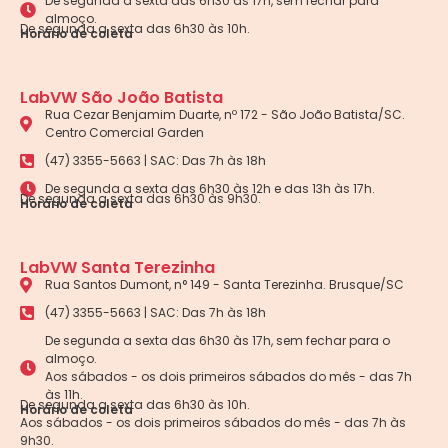
De segunda a sexta das 6h30 às 17h, sem fechar para
almoço.
De segunda a sexta das 6h30 às 10h.
Horário de coleta
LabVW São João Batista
Rua Cezar Benjamim Duarte, nº 172 - São João Batista/SC.
Centro Comercial Garden
(47) 3355-5663 | SAC: Das 7h às 18h
De segunda a sexta das 6h30 às 12h e das 13h às 17h.
De segunda a sexta das 6h30 às 9h30.
Horário de coleta
LabVW Santa Terezinha
Rua Santos Dumont, n° 149 - Santa Terezinha. Brusque/SC
(47) 3355-5663 | SAC: Das 7h às 18h
De segunda a sexta das 6h30 às 17h, sem fechar para o
almoço.
Aos sábados - os dois primeiros sábados do mês - das 7h
às 11h.
De segunda a sexta das 6h30 às 10h.
Horário de coleta
Aos sábados - os dois primeiros sábados do mês - das 7h às
9h30.