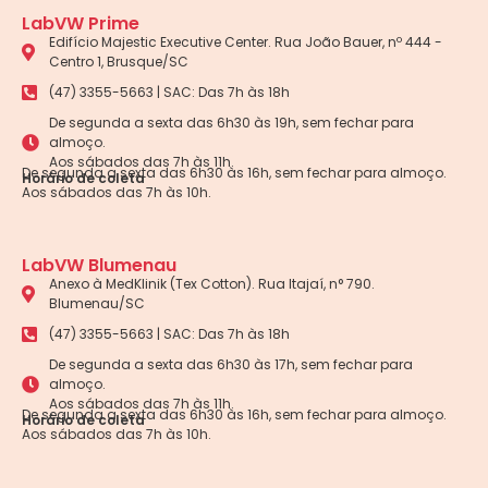
LabVW Prime
Edifício Majestic Executive Center. Rua João Bauer, nº 444 -
Centro 1, Brusque/SC
(47) 3355-5663 | SAC: Das 7h às 18h
De segunda a sexta das 6h30 às 19h, sem fechar para
almoço.
Aos sábados das 7h às 11h.
De segunda a sexta das 6h30 às 16h, sem fechar para almoço.
Horário de coleta
Aos sábados das 7h às 10h.
LabVW Blumenau
Anexo à MedKlinik (Tex Cotton). Rua Itajaí, n° 790.
Blumenau/SC
(47) 3355-5663 | SAC: Das 7h às 18h
De segunda a sexta das 6h30 às 17h, sem fechar para
almoço.
Aos sábados das 7h às 11h.
De segunda a sexta das 6h30 às 16h, sem fechar para almoço.
Horário de coleta
Aos sábados das 7h às 10h.