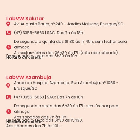
LabVW Salutar
Av. Augusto Bauer, nº 240 - Jardim Maluche, Brusque/SC
(47) 3355-5663 | SAC: Das 7h às 18h
De segunda a quinta das 6h30 às 17:45h, sem fechar para
almoço.
As sextas-feiras das 06h30 às 17h (não abre sábado).
De segunda a sexta das 6h30 às 10h.
Horário de coleta
LabVW Azambuja
Anexo ao Hospital Azambuja. Rua Azambuja, nº 1089 -
Brusque/SC
(47) 3355-5663 | SAC: Das 7h às 18h
De segunda a sexta das 6h30 às 17h, sem fechar para
almoço.
Aos sábados das 7h às 11h.
De segunda a sexta das 6h30 às 15h30.
Horário de coleta
Aos sábados das 7h às 10h.