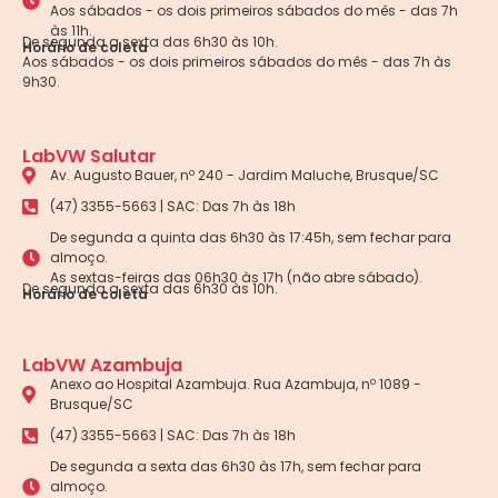
Aos sábados - os dois primeiros sábados do mês - das 7h
às 11h.
De segunda a sexta das 6h30 às 10h.
Horário de coleta
Aos sábados - os dois primeiros sábados do mês - das 7h às
9h30.
LabVW Salutar
Av. Augusto Bauer, nº 240 - Jardim Maluche, Brusque/SC
(47) 3355-5663 | SAC: Das 7h às 18h
De segunda a quinta das 6h30 às 17:45h, sem fechar para
almoço.
As sextas-feiras das 06h30 às 17h (não abre sábado).
De segunda a sexta das 6h30 às 10h.
Horário de coleta
LabVW Azambuja
Anexo ao Hospital Azambuja. Rua Azambuja, nº 1089 -
Brusque/SC
(47) 3355-5663 | SAC: Das 7h às 18h
De segunda a sexta das 6h30 às 17h, sem fechar para
almoço.