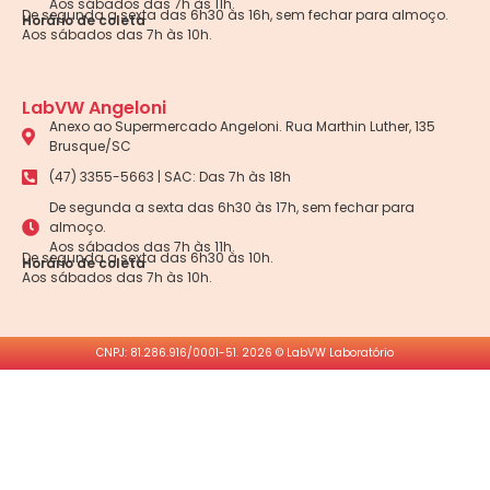
Aos sábados das 7h às 11h.
De segunda a sexta das 6h30 às 16h, sem fechar para almoço.
Horário de coleta
Aos sábados das 7h às 10h.
LabVW Angeloni
Anexo ao Supermercado Angeloni. Rua Marthin Luther, 135
Brusque/SC
(47) 3355-5663 | SAC: Das 7h às 18h
De segunda a sexta das 6h30 às 17h, sem fechar para
almoço.
Aos sábados das 7h às 11h.
De segunda a sexta das 6h30 às 10h.
Horário de coleta
Aos sábados das 7h às 10h.
CNPJ: 81.286.916/0001-51. 2026 © LabVW Laboratório