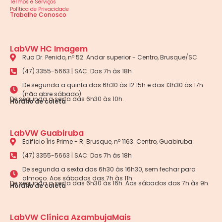
Termos e Serviços
Política de Privacidade
Trabalhe Conosco
LabVW HC Imagem
Rua Dr. Penido, nº 52. Andar superior - Centro, Brusque/SC
(47) 3355-5663 | SAC: Das 7h às 18h
De segunda a quinta das 6h30 às 12:15h e das 13h30 às 17h
(não abre sábado).
De segunda a sexta das 6h30 às 10h.
Horário de coleta
LabVW Guabiruba
Edifício Íris Prime - R. Brusque, nº 1163. Centro, Guabiruba
(47) 3355-5663 | SAC: Das 7h às 18h
De segunda a sexta das 6h30 às 16h30, sem fechar para
almoço. Aos sábados das 7h às 11h.
De segunda a sexta das 6h30 às 16h. Aos sábados das 7h às 9h.
Horário de coleta
LabVW Clínica AzambujaMais