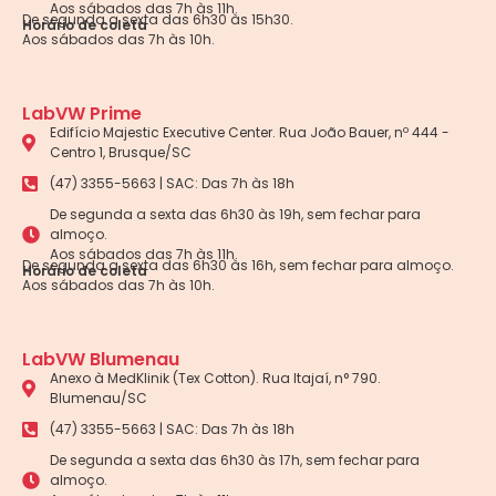
Aos sábados das 7h às 11h.
De segunda a sexta das 6h30 às 15h30.
Horário de coleta
Aos sábados das 7h às 10h.
LabVW Prime
Edifício Majestic Executive Center. Rua João Bauer, nº 444 -
Centro 1, Brusque/SC
(47) 3355-5663 | SAC: Das 7h às 18h
De segunda a sexta das 6h30 às 19h, sem fechar para
almoço.
Aos sábados das 7h às 11h.
De segunda a sexta das 6h30 às 16h, sem fechar para almoço.
Horário de coleta
Aos sábados das 7h às 10h.
LabVW Blumenau
Anexo à MedKlinik (Tex Cotton). Rua Itajaí, n° 790.
Blumenau/SC
(47) 3355-5663 | SAC: Das 7h às 18h
De segunda a sexta das 6h30 às 17h, sem fechar para
almoço.