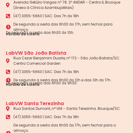
Avenida Getúlio Vargas nº 78. 2º ANDAR - Centro II, Brusque
(Anexo à Clínica AzambujaMais)
(47) 3355-5663 | SAC: Das 7h às 18h
De segunda a sexta das 6h30 às 17h, sem fechar para
almoço.
De segunda a sexta das 6h30 às 10h.
Horário de coleta
LabVW São João Batista
Rua Cezar Benjamim Duarte, nº 172 - São João Batista/SC.
Centro Comercial Garden
(47) 3355-5663 | SAC: Das 7h às 18h
De segunda a sexta das 6h30 às 12h e das 13h às 17h.
De segunda a sexta das 6h30 às 9h30.
Horário de coleta
LabVW Santa Terezinha
Rua Santos Dumont, n° 149 - Santa Terezinha. Brusque/SC
(47) 3355-5663 | SAC: Das 7h às 18h
De segunda a sexta das 6h30 às 17h, sem fechar para o
almoço.