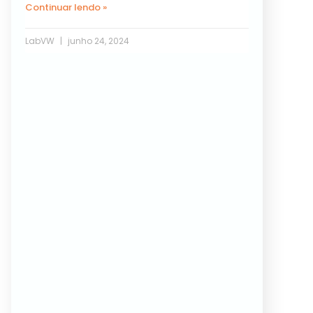
Continuar lendo »
LabVW
junho 24, 2024
Próxima »
« Anterior