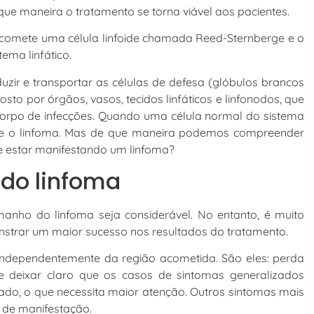
ue maneira o tratamento se torna viável aos pacientes.
 acomete uma célula linfoide chamada Reed-Sternberge e o
tema linfático.
uzir e transportar as células de defesa (glóbulos brancos
to por órgãos, vasos, tecidos linfáticos e linfonodos, que
corpo de infecções. Quando uma célula normal do sistema
rre o linfoma. Mas de que maneira podemos compreender
e estar manifestando um linfoma?
 do linfoma
nho do linfoma seja considerável. No entanto, é muito
nstrar um maior sucesso nos resultados do tratamento.
 independentemente da região acometida. São eles: perda
te deixar claro que os casos de sintomas generalizados
ado, o que necessita maior atenção. Outros sintomas mais
l de manifestação.