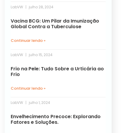
LabVW
julho 28, 2024
Vacina BCG: Um Pilar da Imunização
Global Contra a Tuberculose
Continuar lendo »
LabVW
julho 15, 2024
Frio na Pele: Tudo Sobre a Urticária ao
Frio
Continuar lendo »
LabVW
julho 1, 2024
Envelhecimento Precoce: Explorando
Fatores e Soluções.