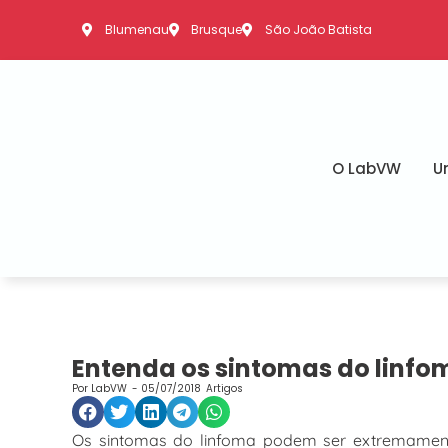
Blumenau
Brusque
São João Batista
O LabVW
U
Entenda os sintomas do linfo
Por
LabVW
-
05/07/2018
Artigos
Os sintomas do linfoma podem ser extremamente