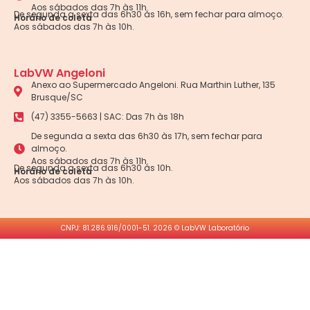
Aos sábados das 7h às 11h.
De segunda a sexta das 6h30 às 16h, sem fechar para almoço.
Horário de coleta
Aos sábados das 7h às 10h.
LabVW Angeloni
Anexo ao Supermercado Angeloni. Rua Marthin Luther, 135
Brusque/SC
(47) 3355-5663 | SAC: Das 7h às 18h
De segunda a sexta das 6h30 às 17h, sem fechar para
almoço.
Aos sábados das 7h às 11h.
De segunda a sexta das 6h30 às 10h.
Horário de coleta
Aos sábados das 7h às 10h.
CNPJ: 81.286.916/0001-51. 2026 © LabVW Laboratório