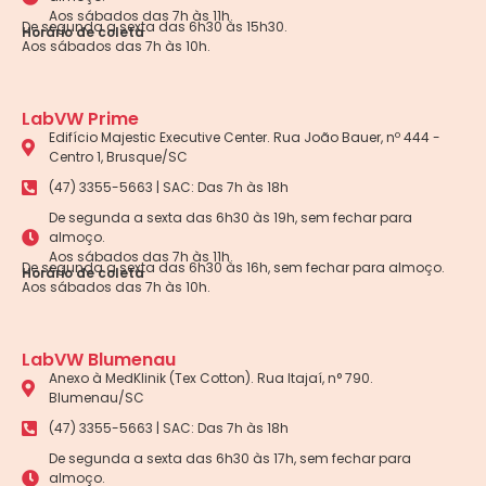
Aos sábados das 7h às 11h.
De segunda a sexta das 6h30 às 15h30.
Horário de coleta
Aos sábados das 7h às 10h.
LabVW Prime
Edifício Majestic Executive Center. Rua João Bauer, nº 444 -
Centro 1, Brusque/SC
(47) 3355-5663 | SAC: Das 7h às 18h
De segunda a sexta das 6h30 às 19h, sem fechar para
almoço.
Aos sábados das 7h às 11h.
De segunda a sexta das 6h30 às 16h, sem fechar para almoço.
Horário de coleta
Aos sábados das 7h às 10h.
LabVW Blumenau
Anexo à MedKlinik (Tex Cotton). Rua Itajaí, n° 790.
Blumenau/SC
(47) 3355-5663 | SAC: Das 7h às 18h
De segunda a sexta das 6h30 às 17h, sem fechar para
almoço.