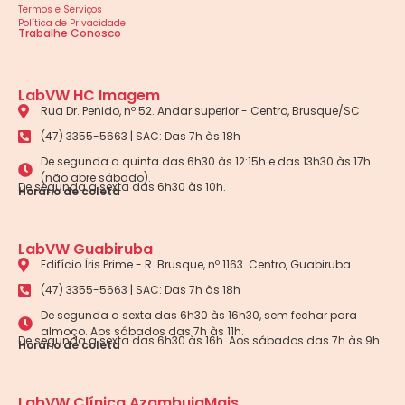
Termos e Serviços
Política de Privacidade
Trabalhe Conosco
LabVW HC Imagem
Rua Dr. Penido, nº 52. Andar superior - Centro, Brusque/SC
(47) 3355-5663 | SAC: Das 7h às 18h
De segunda a quinta das 6h30 às 12:15h e das 13h30 às 17h
(não abre sábado).
De segunda a sexta das 6h30 às 10h.
Horário de coleta
LabVW Guabiruba
Edifício Íris Prime - R. Brusque, nº 1163. Centro, Guabiruba
(47) 3355-5663 | SAC: Das 7h às 18h
De segunda a sexta das 6h30 às 16h30, sem fechar para
almoço. Aos sábados das 7h às 11h.
De segunda a sexta das 6h30 às 16h. Aos sábados das 7h às 9h.
Horário de coleta
LabVW Clínica AzambujaMais