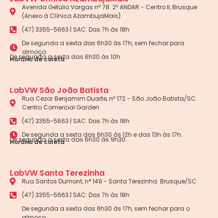
Avenida Getúlio Vargas nº 78. 2º ANDAR - Centro II, Brusque
(Anexo à Clínica AzambujaMais)
(47) 3355-5663 | SAC: Das 7h às 18h
De segunda a sexta das 6h30 às 17h, sem fechar para
almoço.
De segunda a sexta das 6h30 às 10h.
Horário de coleta
LabVW São João Batista
Rua Cezar Benjamim Duarte, nº 172 - São João Batista/SC.
Centro Comercial Garden
(47) 3355-5663 | SAC: Das 7h às 18h
De segunda a sexta das 6h30 às 12h e das 13h às 17h.
De segunda a sexta das 6h30 às 9h30.
Horário de coleta
LabVW Santa Terezinha
Rua Santos Dumont, n° 149 - Santa Terezinha. Brusque/SC
(47) 3355-5663 | SAC: Das 7h às 18h
De segunda a sexta das 6h30 às 17h, sem fechar para o
almoço.