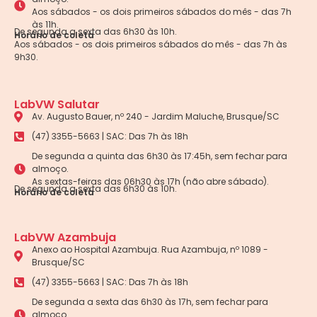
Aos sábados - os dois primeiros sábados do mês - das 7h
às 11h.
De segunda a sexta das 6h30 às 10h.
Horário de coleta
Aos sábados - os dois primeiros sábados do mês - das 7h às
9h30.
LabVW Salutar
Av. Augusto Bauer, nº 240 - Jardim Maluche, Brusque/SC
(47) 3355-5663 | SAC: Das 7h às 18h
De segunda a quinta das 6h30 às 17:45h, sem fechar para
almoço.
As sextas-feiras das 06h30 às 17h (não abre sábado).
De segunda a sexta das 6h30 às 10h.
Horário de coleta
LabVW Azambuja
Anexo ao Hospital Azambuja. Rua Azambuja, nº 1089 -
Brusque/SC
(47) 3355-5663 | SAC: Das 7h às 18h
De segunda a sexta das 6h30 às 17h, sem fechar para
almoço.