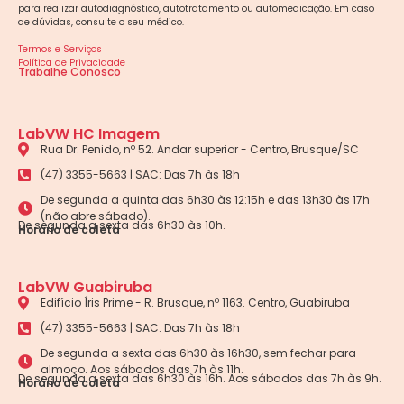
para realizar autodiagnóstico, autotratamento ou automedicação. Em caso
de dúvidas, consulte o seu médico.
Termos e Serviços
Política de Privacidade
Trabalhe Conosco
LabVW HC Imagem
Rua Dr. Penido, nº 52. Andar superior - Centro, Brusque/SC
(47) 3355-5663 | SAC: Das 7h às 18h
De segunda a quinta das 6h30 às 12:15h e das 13h30 às 17h
(não abre sábado).
De segunda a sexta das 6h30 às 10h.
Horário de coleta
LabVW Guabiruba
Edifício Íris Prime - R. Brusque, nº 1163. Centro, Guabiruba
(47) 3355-5663 | SAC: Das 7h às 18h
De segunda a sexta das 6h30 às 16h30, sem fechar para
almoço. Aos sábados das 7h às 11h.
De segunda a sexta das 6h30 às 16h. Aos sábados das 7h às 9h.
Horário de coleta