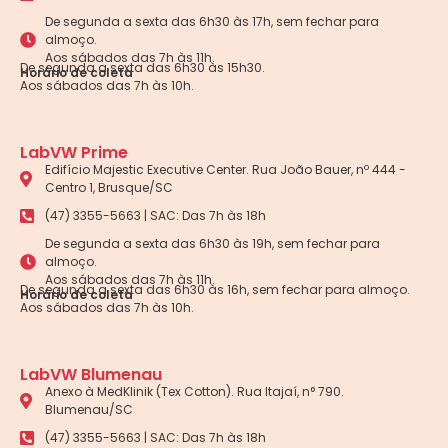
De segunda a sexta das 6h30 às 17h, sem fechar para
almoço.
Aos sábados das 7h às 11h.
De segunda a sexta das 6h30 às 15h30.
Horário de coleta
Aos sábados das 7h às 10h.
LabVW Prime
Edifício Majestic Executive Center. Rua João Bauer, nº 444 -
Centro 1, Brusque/SC
(47) 3355-5663 | SAC: Das 7h às 18h
De segunda a sexta das 6h30 às 19h, sem fechar para
almoço.
Aos sábados das 7h às 11h.
De segunda a sexta das 6h30 às 16h, sem fechar para almoço.
Horário de coleta
Aos sábados das 7h às 10h.
LabVW Blumenau
Anexo à MedKlinik (Tex Cotton). Rua Itajaí, n° 790.
Blumenau/SC
(47) 3355-5663 | SAC: Das 7h às 18h