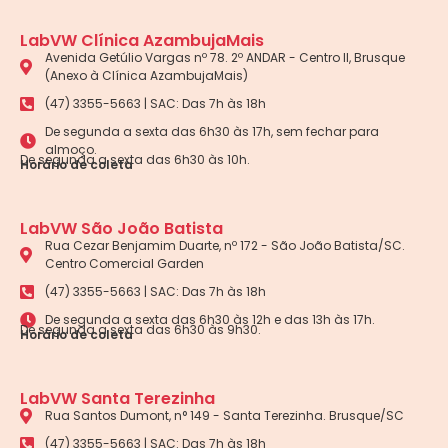
LabVW Clínica AzambujaMais
Avenida Getúlio Vargas nº 78. 2º ANDAR - Centro II, Brusque
(Anexo à Clínica AzambujaMais)
(47) 3355-5663 | SAC: Das 7h às 18h
De segunda a sexta das 6h30 às 17h, sem fechar para
almoço.
De segunda a sexta das 6h30 às 10h.
Horário de coleta
LabVW São João Batista
Rua Cezar Benjamim Duarte, nº 172 - São João Batista/SC.
Centro Comercial Garden
(47) 3355-5663 | SAC: Das 7h às 18h
De segunda a sexta das 6h30 às 12h e das 13h às 17h.
De segunda a sexta das 6h30 às 9h30.
Horário de coleta
LabVW Santa Terezinha
Rua Santos Dumont, n° 149 - Santa Terezinha. Brusque/SC
(47) 3355-5663 | SAC: Das 7h às 18h