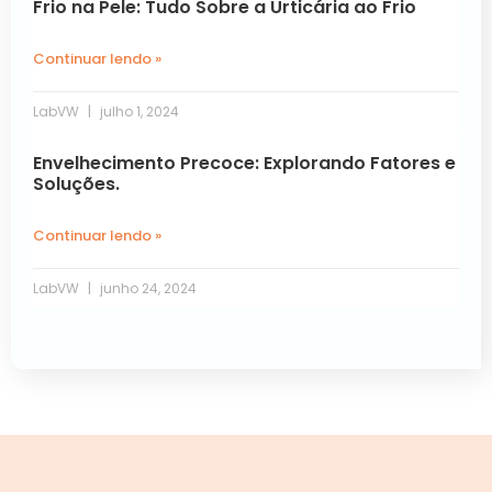
Frio na Pele: Tudo Sobre a Urticária ao Frio
Continuar lendo »
LabVW
julho 1, 2024
Envelhecimento Precoce: Explorando Fatores e
Soluções.
Continuar lendo »
LabVW
junho 24, 2024
Próxima »
« Anterior