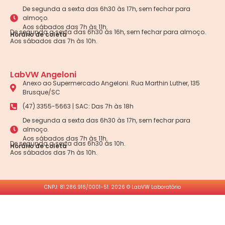
De segunda a sexta das 6h30 às 17h, sem fechar para
almoço.
Aos sábados das 7h às 11h.
De segunda a sexta das 6h30 às 16h, sem fechar para almoço.
Horário de coleta
Aos sábados das 7h às 10h.
LabVW Angeloni
Anexo ao Supermercado Angeloni. Rua Marthin Luther, 135
Brusque/SC
(47) 3355-5663 | SAC: Das 7h às 18h
De segunda a sexta das 6h30 às 17h, sem fechar para
almoço.
Aos sábados das 7h às 11h.
De segunda a sexta das 6h30 às 10h.
Horário de coleta
Aos sábados das 7h às 10h.
CNPJ: 81.286.916/0001-51. 2026 © LabVW Laboratório