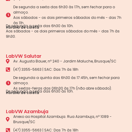
De segunda a sexta das 6h30 às 17h, sem fechar para o
almoço.
Aos sábados - os dois primeiros sábados do mês - das 7h
às 11h.
De segunda a sexta das 6h30 às 10h.
Horário de coleta
Aos sábados - os dois primeiros sábados do mês - das 7h às
9h30.
LabVW Salutar
Av. Augusto Bauer, nº 240 - Jardim Maluche, Brusque/SC
(47) 3355-5663 | SAC: Das 7h às 18h
De segunda a quinta das 6h30 às 17:45h, sem fechar para
almoço.
As sextas-feiras das 06h30 às 17h (não abre sábado).
De segunda a sexta das 6h30 às 10h.
Horário de coleta
LabVW Azambuja
Anexo ao Hospital Azambuja. Rua Azambuja, nº 1089 -
Brusque/SC
(47) 3355-5663 | SAC: Das 7h às 18h