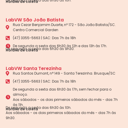
De segunda a sexta das 6h30 às 10h.
Horário de coleta
LabVW São João Batista
Rua Cezar Benjamim Duarte, nº 172 - São João Batista/SC.
Centro Comercial Garden
(47) 3355-5663 | SAC: Das 7h às 18h
De segunda a sexta das 6h30 às 12h e das 13h às 17h.
De segunda a sexta das 6h30 às 9h30.
Horário de coleta
LabVW Santa Terezinha
Rua Santos Dumont, n° 149 - Santa Terezinha. Brusque/SC
(47) 3355-5663 | SAC: Das 7h às 18h
De segunda a sexta das 6h30 às 17h, sem fechar para o
almoço.
Aos sábados - os dois primeiros sábados do mês - das 7h
às 11h.
De segunda a sexta das 6h30 às 10h.
Horário de coleta
Aos sábados - os dois primeiros sábados do mês - das 7h às
9h30.