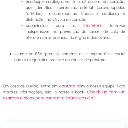
ecodopplercardiograma: é o ultrassom do coração,
que identifica hipertensão arterial, coronariopatias
(artérias), miocardiopatias (músculo cardíaco) e
disfunções na válvula do coração;
mulheres
papanicolau: para as
, torna-se
indispensável na prevenção do câncer de colo de
útero e outras doenças do órgão e dos ovários;
exame de PSA: para os homens, esse exame é essencial
para o diagnóstico precoce do câncer de próstata.
contato
Em caso de dúvida, entre em
com a nossa equipe. Para
“Check-up familiar:
maiores informações, leia o nosso e-book
exames e dicas para manter a saúde em dia”
.