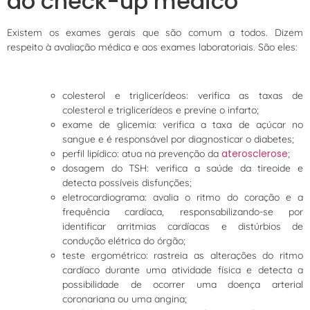
do check-up médico
Existem os exames gerais que são comum a todos. Dizem
respeito à avaliação médica e aos exames laboratoriais. São eles:
colesterol e triglicerídeos: verifica as taxas de
colesterol e triglicerídeos e previne o infarto;
exame de glicemia: verifica a taxa de açúcar no
sangue e é responsável por diagnosticar o diabetes;
aterosclerose
perfil lipídico: atua na prevenção da
;
dosagem do TSH: verifica a saúde da tireoide e
detecta possíveis disfunções;
eletrocardiograma: avalia o ritmo do coração e a
frequência cardíaca, responsabilizando-se por
identificar arritmias cardíacas e distúrbios de
condução elétrica do órgão;
teste ergométrico: rastreia as alterações do ritmo
cardíaco durante uma atividade física e detecta a
possibilidade de ocorrer uma doença arterial
coronariana ou uma angina;