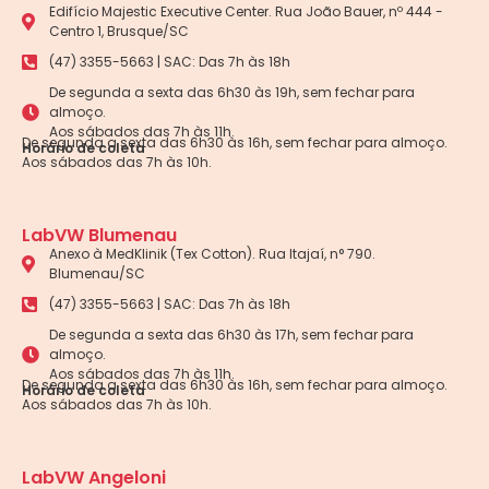
Edifício Majestic Executive Center. Rua João Bauer, nº 444 -
Centro 1, Brusque/SC
(47) 3355-5663 | SAC: Das 7h às 18h
De segunda a sexta das 6h30 às 19h, sem fechar para
almoço.
Aos sábados das 7h às 11h.
De segunda a sexta das 6h30 às 16h, sem fechar para almoço.
Horário de coleta
Aos sábados das 7h às 10h.
LabVW Blumenau
Anexo à MedKlinik (Tex Cotton). Rua Itajaí, n° 790.
Blumenau/SC
(47) 3355-5663 | SAC: Das 7h às 18h
De segunda a sexta das 6h30 às 17h, sem fechar para
almoço.
Aos sábados das 7h às 11h.
De segunda a sexta das 6h30 às 16h, sem fechar para almoço.
Horário de coleta
Aos sábados das 7h às 10h.
LabVW Angeloni