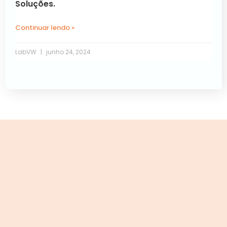
Soluções.
Continuar lendo »
LabVW
junho 24, 2024
Próxima »
« Anterior