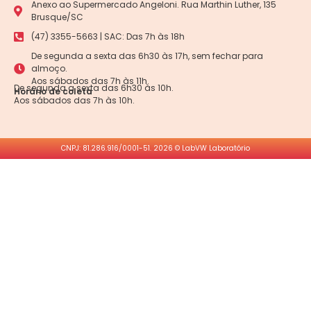
Anexo ao Supermercado Angeloni. Rua Marthin Luther, 135
Brusque/SC
(47) 3355-5663 | SAC: Das 7h às 18h
De segunda a sexta das 6h30 às 17h, sem fechar para
almoço.
Aos sábados das 7h às 11h.
De segunda a sexta das 6h30 às 10h.
Horário de coleta
Aos sábados das 7h às 10h.
CNPJ: 81.286.916/0001-51. 2026 © LabVW Laboratório