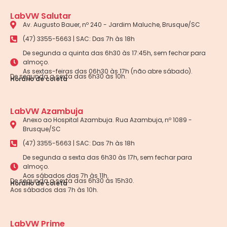
LabVW Salutar
Av. Augusto Bauer, nº 240 - Jardim Maluche, Brusque/SC
(47) 3355-5663 | SAC: Das 7h às 18h
De segunda a quinta das 6h30 às 17:45h, sem fechar para
almoço.
As sextas-feiras das 06h30 às 17h (não abre sábado).
De segunda a sexta das 6h30 às 10h.
Horário de coleta
LabVW Azambuja
Anexo ao Hospital Azambuja. Rua Azambuja, nº 1089 -
Brusque/SC
(47) 3355-5663 | SAC: Das 7h às 18h
De segunda a sexta das 6h30 às 17h, sem fechar para
almoço.
Aos sábados das 7h às 11h.
De segunda a sexta das 6h30 às 15h30.
Horário de coleta
Aos sábados das 7h às 10h.
LabVW Prime