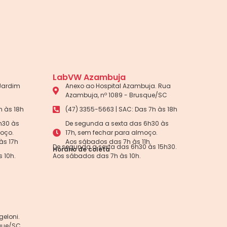
LabVW Azambuja
 Jardim
Anexo ao Hospital Azambuja. Rua
Azambuja, nº 1089 - Brusque/SC
h às 18h
(47) 3355-5663 | SAC: Das 7h às 18h
h30 às
De segunda a sexta das 6h30 às
moço.
17h, sem fechar para almoço.
às 17h
Aos sábados das 7h às 11h.
De segunda a sexta das 6h30 às 15h30.
Horário de coleta
 10h.
Aos sábados das 7h às 10h.
eloni.
sque/SC