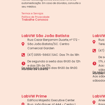
automedicação. Em caso de dúvidas, consulte o
seu médico.
Termos e Serviços
Política de Privacidade
Trabalhe Conosco
LabVW São João Batista
LabVW
Rua Cezar Benjamim Duarte, nº 172 -
Rua 
São João Batista/SC. Centro
Tere
Comercial Garden
(47)
(47) 3355-5663 | SAC: Das 7h às 18h
De s
De segunda a sexta das 6h30 às 12h
17h,
e das 13h às 17h.
Aos 
De segunda a sexta das 6h30 às 9h30.
Horário de coleta
sába
De segun
Horário 
Aos sába
sábados
LabVW Prime
LabVW
Edifício Majestic Executive Center.
Anex
Rua João Bauer, nº 444 - Centro 1,
Itaj