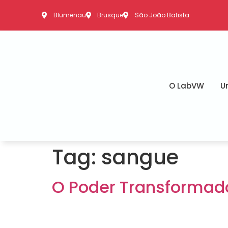
Blumenau
Brusque
São João Batista
O LabVW
U
Tag:
sangue
O Poder Transformad