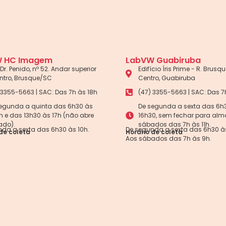
 HC Imagem
LabVW Guabiruba
Dr. Penido, nº 52. Andar superior
Edifício Íris Prime - R. Brusque
ntro, Brusque/SC
Centro, Guabiruba
 3355-5663 | SAC: Das 7h às 18h
(47) 3355-5663 | SAC: Das 7
egunda a quinta das 6h30 às
De segunda a sexta das 6h
5h e das 13h30 às 17h (não abre
16h30, sem fechar para alm
ado).
sábados das 7h às 11h.
da a sexta das 6h30 às 10h.
De segunda a sexta das 6h30 às
de coleta
Horário de coleta
Aos sábados das 7h às 9h.