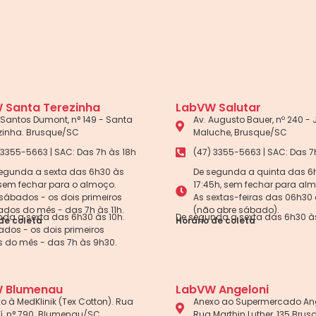
 Santa Terezinha
LabVW Salutar
Santos Dumont, n° 149 - Santa
Av. Augusto Bauer, nº 240 -
zinha. Brusque/SC
Maluche, Brusque/SC
 3355-5663 | SAC: Das 7h às 18h
(47) 3355-5663 | SAC: Das 7
egunda a sexta das 6h30 às
De segunda a quinta das 6
 sem fechar para o almoço.
17:45h, sem fechar para al
sábados - os dois primeiros
As sextas-feiras das 06h30 
dos do mês - das 7h às 11h.
(não abre sábado).
da a sexta das 6h30 às 10h.
De segunda a sexta das 6h30 às
de coleta
Horário de coleta
dos - os dois primeiros
 do mês - das 7h às 9h30.
 Blumenau
LabVW Angeloni
o à MedKlinik (Tex Cotton). Rua
Anexo ao Supermercado Ang
aí, n° 790. Blumenau/SC
Rua Marthin Luther, 135 Bru