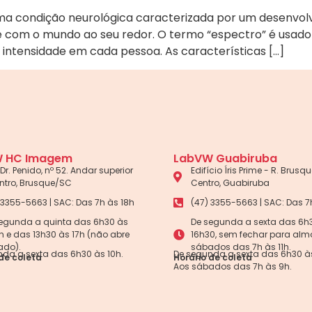
uma condição neurológica caracterizada por um desenvo
 com o mundo ao seu redor. O termo “espectro” é usado
 intensidade em cada pessoa. As características […]
 HC Imagem
LabVW Guabiruba
Dr. Penido, nº 52. Andar superior
Edifício Íris Prime - R. Brusque
ntro, Brusque/SC
Centro, Guabiruba
 3355-5663 | SAC: Das 7h às 18h
(47) 3355-5663 | SAC: Das 7
egunda a quinta das 6h30 às
De segunda a sexta das 6h
5h e das 13h30 às 17h (não abre
16h30, sem fechar para alm
ado).
sábados das 7h às 11h.
da a sexta das 6h30 às 10h.
De segunda a sexta das 6h30 às
de coleta
Horário de coleta
Aos sábados das 7h às 9h.