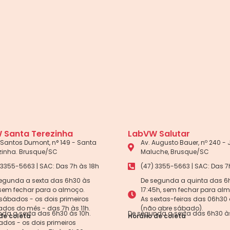
 Santa Terezinha
LabVW Salutar
Santos Dumont, n° 149 - Santa
Av. Augusto Bauer, nº 240 -
zinha. Brusque/SC
Maluche, Brusque/SC
 3355-5663 | SAC: Das 7h às 18h
(47) 3355-5663 | SAC: Das 7
egunda a sexta das 6h30 às
De segunda a quinta das 6
 sem fechar para o almoço.
17:45h, sem fechar para al
sábados - os dois primeiros
As sextas-feiras das 06h30 
dos do mês - das 7h às 11h.
(não abre sábado).
da a sexta das 6h30 às 10h.
De segunda a sexta das 6h30 às
de coleta
Horário de coleta
dos - os dois primeiros