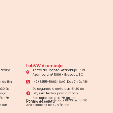
LabVW Azambuja
 Jardim
Anexo ao Hospital Azambuja. Rua
Azambuja, nº 1089 - Brusque/SC
h às 18h
(47) 3355-5663 | SAC: Das 7h às 18h
h30 às
De segunda a sexta das 6h30 às
moço.
17h, sem fechar para almoço.
às 17h
Aos sábados das 7h às 11h.
De segunda a sexta das 6h30 às 15h30.
Horário de coleta
 10h.
Aos sábados das 7h às 10h.