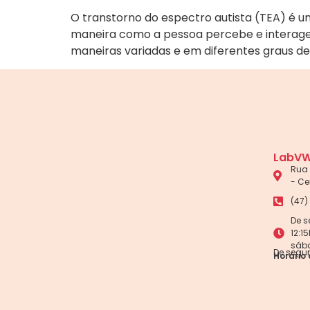
O transtorno do espectro autista (TEA) é 
maneira como a pessoa percebe e interage
maneiras variadas e em diferentes graus de
LabVW
Rua 
- Ce
(47)
De s
12:1
sáb
De segun
Horário 