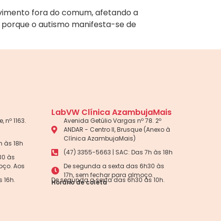
lvimento fora do comum, afetando a
 porque o autismo manifesta-se de
LabVW Clínica AzambujaMais
, nº 1163.
Avenida Getúlio Vargas nº 78. 2º
ANDAR - Centro II, Brusque (Anexo à
Clínica AzambujaMais)
h às 18h
(47) 3355-5663 | SAC: Das 7h às 18h
30 às
oço. Aos
De segunda a sexta das 6h30 às
17h, sem fechar para almoço.
 16h.
De segunda a sexta das 6h30 às 10h.
Horário de coleta