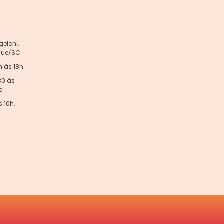
eloni.
sque/SC
h às 18h
30 às
o.
 10h.