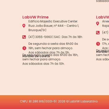
sábados
LabVW Prime
LabVW
Edifício Majestic Executive Center.
Anex
Rua João Bauer, nº 444 - Centro 1,
Itaj
Brusque/SC
(47)
(47) 3355-5663 | SAC: Das 7h às 18h
De s
De segunda a sexta das 6h30 às
17h,
19h, sem fechar para almoço.
Aos 
De segun
Horário 
Aos sábados das 7h às 11h.
De segunda a sexta das 6h30 às 16h,
sem fec
Horário de coleta
sem fechar para almoço.
Aos sáb
Aos sábados das 7h às 10h.
CNPJ: 81.286.916/0001-51. 2026 © LabVW Laboratório