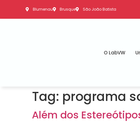
Blumenau
Brusque
São João Batista
O LabVW
U
Tag:
programa so
Além dos Estereótipo