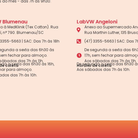
 do mês - das 7h às 9h30.
 Blumenau
LabVW Angeloni
o à MedKlinik (Tex Cotton). Rua
Anexo ao Supermercado Ang
aí, n° 790. Blumenau/SC
Rua Marthin Luther, 135 Bru
 3355-5663 | SAC: Das 7h às 18h
(47) 3355-5663 | SAC: Das 7
egunda a sexta das 6h30 às
De segunda a sexta das 6h
 sem fechar para almoço.
17h, sem fechar para almoç
sábados das 7h às 11h.
Aos sábados das 7h às 11h.
da a sexta das 6h30 às 16h,
De segunda a sexta das 6h30 às
de coleta
Horário de coleta
har para almoço.
Aos sábados das 7h às 10h.
ados das 7h às 10h.