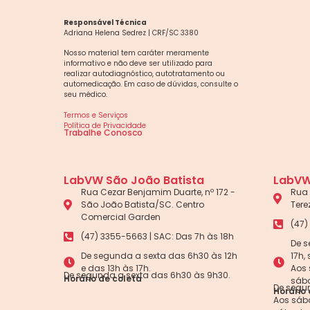
Responsável Técnica
Adriana Helena Sedrez | CRF/SC 3380
Nosso material tem caráter meramente
informativo e não deve ser utilizado para
realizar autodiagnóstico, autotratamento ou
automedicação. Em caso de dúvidas, consulte o
seu médico.
Termos e Serviços
Política de Privacidade
Trabalhe Conosco
LabVW São João Batista
LabVW
Rua Cezar Benjamim Duarte, nº 172 -
Rua 
São João Batista/SC. Centro
Tere
Comercial Garden
(47)
(47) 3355-5663 | SAC: Das 7h às 18h
De s
De segunda a sexta das 6h30 às 12h
17h,
e das 13h às 17h.
Aos 
De segunda a sexta das 6h30 às 9h30.
Horário de coleta
sába
De segun
Horário 
Aos sába