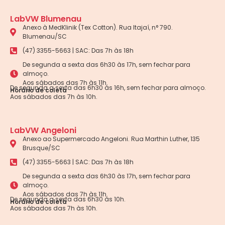
LabVW Blumenau
Anexo à MedKlinik (Tex Cotton). Rua Itajaí, n° 790.
Blumenau/SC
(47) 3355-5663 | SAC: Das 7h às 18h
De segunda a sexta das 6h30 às 17h, sem fechar para
almoço.
Aos sábados das 7h às 11h.
De segunda a sexta das 6h30 às 16h, sem fechar para almoço.
Horário de coleta
Aos sábados das 7h às 10h.
LabVW Angeloni
Anexo ao Supermercado Angeloni. Rua Marthin Luther, 135
Brusque/SC
(47) 3355-5663 | SAC: Das 7h às 18h
De segunda a sexta das 6h30 às 17h, sem fechar para
almoço.
Aos sábados das 7h às 11h.
De segunda a sexta das 6h30 às 10h.
Horário de coleta
Aos sábados das 7h às 10h.