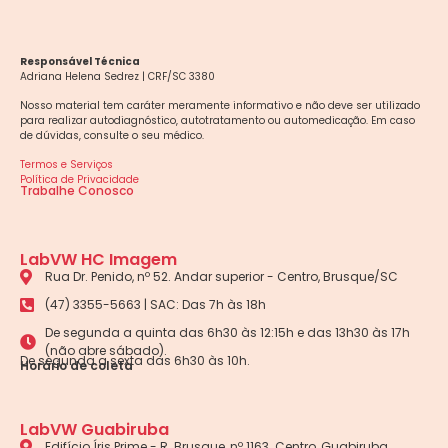
Responsável Técnica
Adriana Helena Sedrez | CRF/SC 3380
Nosso material tem caráter meramente informativo e não deve ser utilizado
para realizar autodiagnóstico, autotratamento ou automedicação. Em caso
de dúvidas, consulte o seu médico.
Termos e Serviços
Política de Privacidade
Trabalhe Conosco
LabVW HC Imagem
Rua Dr. Penido, nº 52. Andar superior - Centro, Brusque/SC
(47) 3355-5663 | SAC: Das 7h às 18h
De segunda a quinta das 6h30 às 12:15h e das 13h30 às 17h
(não abre sábado).
De segunda a sexta das 6h30 às 10h.
Horário de coleta
LabVW Guabiruba
Edifício Íris Prime - R. Brusque, nº 1163. Centro, Guabiruba