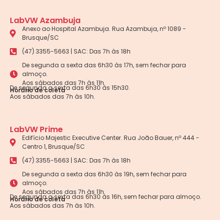
LabVW Azambuja
Anexo ao Hospital Azambuja. Rua Azambuja, nº 1089 -
Brusque/SC
(47) 3355-5663 | SAC: Das 7h às 18h
De segunda a sexta das 6h30 às 17h, sem fechar para
almoço.
Aos sábados das 7h às 11h.
De segunda a sexta das 6h30 às 15h30.
Horário de coleta
Aos sábados das 7h às 10h.
LabVW Prime
Edifício Majestic Executive Center. Rua João Bauer, nº 444 -
Centro 1, Brusque/SC
(47) 3355-5663 | SAC: Das 7h às 18h
De segunda a sexta das 6h30 às 19h, sem fechar para
almoço.
Aos sábados das 7h às 11h.
De segunda a sexta das 6h30 às 16h, sem fechar para almoço.
Horário de coleta
Aos sábados das 7h às 10h.