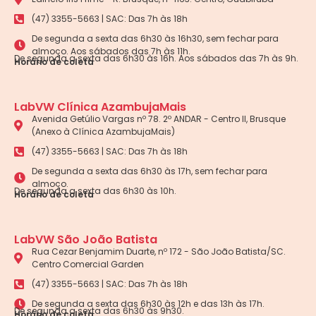
(47) 3355-5663 | SAC: Das 7h às 18h
De segunda a sexta das 6h30 às 16h30, sem fechar para
almoço. Aos sábados das 7h às 11h.
De segunda a sexta das 6h30 às 16h. Aos sábados das 7h às 9h.
Horário de coleta
LabVW Clínica AzambujaMais
Avenida Getúlio Vargas nº 78. 2º ANDAR - Centro II, Brusque
(Anexo à Clínica AzambujaMais)
(47) 3355-5663 | SAC: Das 7h às 18h
De segunda a sexta das 6h30 às 17h, sem fechar para
almoço.
De segunda a sexta das 6h30 às 10h.
Horário de coleta
LabVW São João Batista
Rua Cezar Benjamim Duarte, nº 172 - São João Batista/SC.
Centro Comercial Garden
(47) 3355-5663 | SAC: Das 7h às 18h
De segunda a sexta das 6h30 às 12h e das 13h às 17h.
De segunda a sexta das 6h30 às 9h30.
Horário de coleta