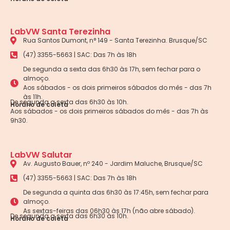
LabVW Santa Terezinha
Rua Santos Dumont, n° 149 - Santa Terezinha. Brusque/SC
(47) 3355-5663 | SAC: Das 7h às 18h
De segunda a sexta das 6h30 às 17h, sem fechar para o
almoço.
Aos sábados - os dois primeiros sábados do mês - das 7h
às 11h.
De segunda a sexta das 6h30 às 10h.
Horário de coleta
Aos sábados - os dois primeiros sábados do mês - das 7h às
9h30.
LabVW Salutar
Av. Augusto Bauer, nº 240 - Jardim Maluche, Brusque/SC
(47) 3355-5663 | SAC: Das 7h às 18h
De segunda a quinta das 6h30 às 17:45h, sem fechar para
almoço.
As sextas-feiras das 06h30 às 17h (não abre sábado).
De segunda a sexta das 6h30 às 10h.
Horário de coleta