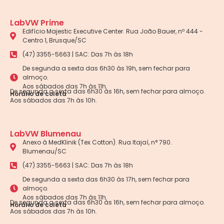
LabVW Prime
Edifício Majestic Executive Center. Rua João Bauer, nº 444 -
Centro 1, Brusque/SC
(47) 3355-5663 | SAC: Das 7h às 18h
De segunda a sexta das 6h30 às 19h, sem fechar para
almoço.
Aos sábados das 7h às 11h.
De segunda a sexta das 6h30 às 16h, sem fechar para almoço.
Horário de coleta
Aos sábados das 7h às 10h.
LabVW Blumenau
Anexo à MedKlinik (Tex Cotton). Rua Itajaí, n° 790.
Blumenau/SC
(47) 3355-5663 | SAC: Das 7h às 18h
De segunda a sexta das 6h30 às 17h, sem fechar para
almoço.
Aos sábados das 7h às 11h.
De segunda a sexta das 6h30 às 16h, sem fechar para almoço.
Horário de coleta
Aos sábados das 7h às 10h.