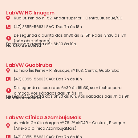
LabVW HC Imagem
Rua Dr. Penido, nº 52. Andar superior - Centro, Brusque/SC
(47) 3355-5663 | SAC: Das 7h às 18h
De segunda a quinta das 6h30 às 12:15h e das 13h30 às 17h
(não abre sábado).
De segunda a sexta das 6h30 às 10h.
Horário de coleta
LabVW Guabiruba
Edifício Íris Prime - R. Brusque, nº 1163. Centro, Guabiruba
(47) 3355-5663 | SAC: Das 7h às 18h
De segunda a sexta das 6h30 às 16h30, sem fechar para
almoço. Aos sábados das 7h às 11h.
De segunda a sexta das 6h30 às 16h. Aos sábados das 7h às 9h.
Horário de coleta
LabVW Clínica AzambujaMais
Avenida Getúlio Vargas nº 78. 2º ANDAR - Centro II, Brusque
(Anexo à Clínica AzambujaMais)
(47) 3355-5663 | SAC: Das 7h às 18h