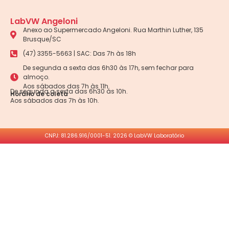
LabVW Angeloni
Anexo ao Supermercado Angeloni. Rua Marthin Luther, 135
Brusque/SC
(47) 3355-5663 | SAC: Das 7h às 18h
De segunda a sexta das 6h30 às 17h, sem fechar para
almoço.
Aos sábados das 7h às 11h.
De segunda a sexta das 6h30 às 10h.
Horário de coleta
Aos sábados das 7h às 10h.
CNPJ: 81.286.916/0001-51. 2026 © LabVW Laboratório