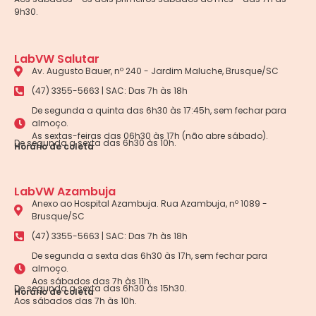
9h30.
LabVW Salutar
Av. Augusto Bauer, nº 240 - Jardim Maluche, Brusque/SC
(47) 3355-5663 | SAC: Das 7h às 18h
De segunda a quinta das 6h30 às 17:45h, sem fechar para
almoço.
As sextas-feiras das 06h30 às 17h (não abre sábado).
De segunda a sexta das 6h30 às 10h.
Horário de coleta
LabVW Azambuja
Anexo ao Hospital Azambuja. Rua Azambuja, nº 1089 -
Brusque/SC
(47) 3355-5663 | SAC: Das 7h às 18h
De segunda a sexta das 6h30 às 17h, sem fechar para
almoço.
Aos sábados das 7h às 11h.
De segunda a sexta das 6h30 às 15h30.
Horário de coleta
Aos sábados das 7h às 10h.