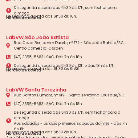
De segunda a sexta das 6h30 às 17h, sem fechar para
almoço.
De segunda a sexta das 6h30 às 10h.
Horário de coleta
LabVW São João Batista
Rua Cezar Benjamim Duarte, nº 172 - São João Batista/SC.
Centro Comercial Garden
(47) 3355-5663 | SAC: Das 7h às 18h
De segunda a sexta das 6h30 às 12h e das 13h às 17h.
De segunda a sexta das 6h30 às 9h30.
Horário de coleta
LabVW Santa Terezinha
Rua Santos Dumont, n° 149 - Santa Terezinha. Brusque/SC
(47) 3355-5663 | SAC: Das 7h às 18h
De segunda a sexta das 6h30 às 17h, sem fechar para o
almoço.
Aos sábados - os dois primeiros sábados do mês - das 7h
às 11h.
De segunda a sexta das 6h30 às 10h.
Horário de coleta
Aos sábados - os dois primeiros sábados do mês - das 7h às