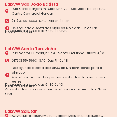
LabVW São João Batista
Rua Cezar Benjamim Duarte, nº 172 - São João Batista/SC.
Centro Comercial Garden
(47) 3355-5663 | SAC: Das 7h às 18h
De segunda a sexta das 6h30 às 12h e das 13h às 17h.
De segunda a sexta das 6h30 às 9h30.
Horário de coleta
LabVW Santa Terezinha
Rua Santos Dumont, n° 149 - Santa Terezinha. Brusque/SC
(47) 3355-5663 | SAC: Das 7h às 18h
De segunda a sexta das 6h30 às 17h, sem fechar para o
almoço.
Aos sábados - os dois primeiros sábados do mês - das 7h
às 11h.
De segunda a sexta das 6h30 às 10h.
Horário de coleta
Aos sábados - os dois primeiros sábados do mês - das 7h às
9h30.
LabVW Salutar
Av. Augusto Bauer, nº 240 - Jardim Maluche, Brusque/SC