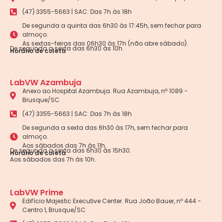
(47) 3355-5663 | SAC: Das 7h às 18h
De segunda a quinta das 6h30 às 17:45h, sem fechar para
almoço.
As sextas-feiras das 06h30 às 17h (não abre sábado).
De segunda a sexta das 6h30 às 10h.
Horário de coleta
LabVW Azambuja
Anexo ao Hospital Azambuja. Rua Azambuja, nº 1089 -
Brusque/SC
(47) 3355-5663 | SAC: Das 7h às 18h
De segunda a sexta das 6h30 às 17h, sem fechar para
almoço.
Aos sábados das 7h às 11h.
De segunda a sexta das 6h30 às 15h30.
Horário de coleta
Aos sábados das 7h às 10h.
LabVW Prime
Edifício Majestic Executive Center. Rua João Bauer, nº 444 -
Centro 1, Brusque/SC