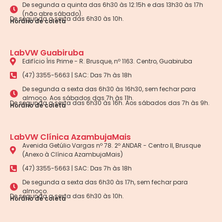
De segunda a quinta das 6h30 às 12:15h e das 13h30 às 17h
(não abre sábado).
De segunda a sexta das 6h30 às 10h.
Horário de coleta
LabVW Guabiruba
Edifício Íris Prime - R. Brusque, nº 1163. Centro, Guabiruba
(47) 3355-5663 | SAC: Das 7h às 18h
De segunda a sexta das 6h30 às 16h30, sem fechar para
almoço. Aos sábados das 7h às 11h.
De segunda a sexta das 6h30 às 16h. Aos sábados das 7h às 9h.
Horário de coleta
LabVW Clínica AzambujaMais
Avenida Getúlio Vargas nº 78. 2º ANDAR - Centro II, Brusque
(Anexo à Clínica AzambujaMais)
(47) 3355-5663 | SAC: Das 7h às 18h
De segunda a sexta das 6h30 às 17h, sem fechar para
almoço.
De segunda a sexta das 6h30 às 10h.
Horário de coleta