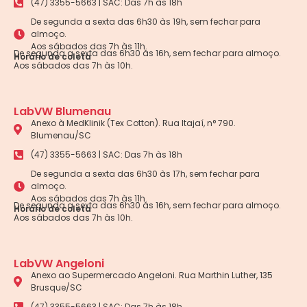
(47) 3355-5663 | SAC: Das 7h às 18h
De segunda a sexta das 6h30 às 19h, sem fechar para
almoço.
Aos sábados das 7h às 11h.
De segunda a sexta das 6h30 às 16h, sem fechar para almoço.
Horário de coleta
Aos sábados das 7h às 10h.
LabVW Blumenau
Anexo à MedKlinik (Tex Cotton). Rua Itajaí, n° 790.
Blumenau/SC
(47) 3355-5663 | SAC: Das 7h às 18h
De segunda a sexta das 6h30 às 17h, sem fechar para
almoço.
Aos sábados das 7h às 11h.
De segunda a sexta das 6h30 às 16h, sem fechar para almoço.
Horário de coleta
Aos sábados das 7h às 10h.
LabVW Angeloni
Anexo ao Supermercado Angeloni. Rua Marthin Luther, 135
Brusque/SC
(47) 3355-5663 | SAC: Das 7h às 18h