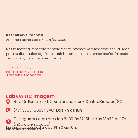
Responsável Técnica
Adriana Helena Sedrez | CRF/SC 3380
Nosso material tem caráter meramente informativo e não deve ser utilizado
para realizar autodiagnóstico, autotratamento ou automedicação. Em caso
de dúvidas, consulte o seu médico.
Termos e Serviços
Política de Privacidade
Trabalhe Conosco
LabVW HC Imagem
Rua Dr. Penido, nº 52. Andar superior - Centro, Brusque/SC
(47) 3355-5663 | SAC: Das 7h às 18h
De segunda a quinta das 6h30 às 12:15h e das 13h30 às 17h
(não abre sábado).
De segunda a sexta das 6h30 às 10h.
Horário de coleta