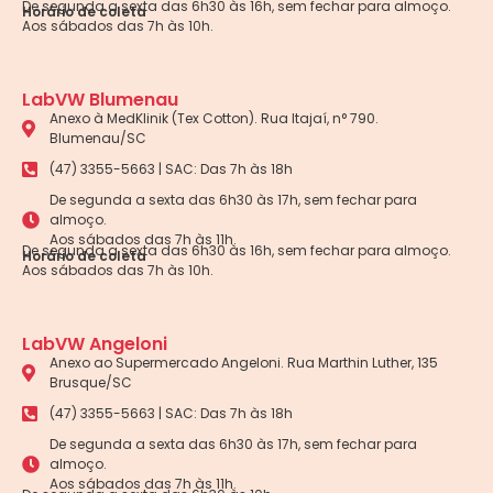
De segunda a sexta das 6h30 às 16h, sem fechar para almoço.
Horário de coleta
Aos sábados das 7h às 10h.
LabVW Blumenau
Anexo à MedKlinik (Tex Cotton). Rua Itajaí, n° 790.
Blumenau/SC
(47) 3355-5663 | SAC: Das 7h às 18h
De segunda a sexta das 6h30 às 17h, sem fechar para
almoço.
Aos sábados das 7h às 11h.
De segunda a sexta das 6h30 às 16h, sem fechar para almoço.
Horário de coleta
Aos sábados das 7h às 10h.
LabVW Angeloni
Anexo ao Supermercado Angeloni. Rua Marthin Luther, 135
Brusque/SC
(47) 3355-5663 | SAC: Das 7h às 18h
De segunda a sexta das 6h30 às 17h, sem fechar para
almoço.
Aos sábados das 7h às 11h.