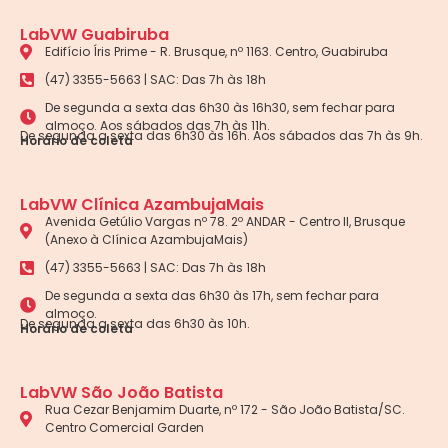
LabVW Guabiruba
Edifício Íris Prime - R. Brusque, nº 1163. Centro, Guabiruba
(47) 3355-5663 | SAC: Das 7h às 18h
De segunda a sexta das 6h30 às 16h30, sem fechar para
almoço. Aos sábados das 7h às 11h.
De segunda a sexta das 6h30 às 16h. Aos sábados das 7h às 9h.
Horário de coleta
LabVW Clínica AzambujaMais
Avenida Getúlio Vargas nº 78. 2º ANDAR - Centro II, Brusque
(Anexo à Clínica AzambujaMais)
(47) 3355-5663 | SAC: Das 7h às 18h
De segunda a sexta das 6h30 às 17h, sem fechar para
almoço.
De segunda a sexta das 6h30 às 10h.
Horário de coleta
LabVW São João Batista
Rua Cezar Benjamim Duarte, nº 172 - São João Batista/SC.
Centro Comercial Garden