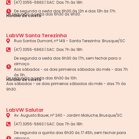
(47) 3355-5663 | SAC: Das 7h às 18h
De segunda a sexta das 6h30 às 12h e das 13h às 17h.
De segunda a sexta das 6h30 às 9h30.
Horário de coleta
LabVW Santa Terezinha
Rua Santos Dumont, n° 149 - Santa Terezinha. Brusque/SC
(47) 3355-5663 | SAC: Das 7h às 18h
De segunda a sexta das 6h30 às 17h, sem fechar para o
almoço.
Aos sábados - os dois primeiros sábados do mês - das 7h
às 11h.
De segunda a sexta das 6h30 às 10h.
Horário de coleta
Aos sábados - os dois primeiros sábados do mês - das 7h às
9h30.
LabVW Salutar
Av. Augusto Bauer, nº 240 - Jardim Maluche, Brusque/SC
(47) 3355-5663 | SAC: Das 7h às 18h
De segunda a quinta das 6h30 às 17:45h, sem fechar para
almoço.