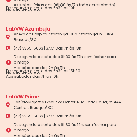
As sextas-feiras das 06h30 às 17h (não abre sábado).
De segunda a sexta das 6h30 às 10h.
Horário de coleta
LabVW Azambuja
Anexo ao Hospital Azambuja. Rua Azambuja, nº 1089 -
Brusque/SC
(47) 3355-5663 | SAC: Das 7h às 18h
De segunda a sexta das 6h30 às 17h, sem fechar para
almoço.
Aos sábados das 7h às 11h.
De segunda a sexta das 6h30 às 15h30.
Horário de coleta
Aos sábados das 7h às 10h.
LabVW Prime
Edifício Majestic Executive Center. Rua João Bauer, nº 444 -
Centro 1, Brusque/SC
(47) 3355-5663 | SAC: Das 7h às 18h
De segunda a sexta das 6h30 às 19h, sem fechar para
almoço.
Aos sábados das 7h às 11h.