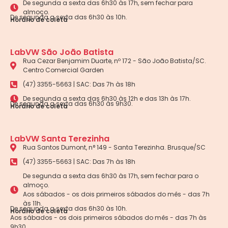
De segunda a sexta das 6h30 às 17h, sem fechar para
almoço.
De segunda a sexta das 6h30 às 10h.
Horário de coleta
LabVW São João Batista
Rua Cezar Benjamim Duarte, nº 172 - São João Batista/SC.
Centro Comercial Garden
(47) 3355-5663 | SAC: Das 7h às 18h
De segunda a sexta das 6h30 às 12h e das 13h às 17h.
De segunda a sexta das 6h30 às 9h30.
Horário de coleta
LabVW Santa Terezinha
Rua Santos Dumont, n° 149 - Santa Terezinha. Brusque/SC
(47) 3355-5663 | SAC: Das 7h às 18h
De segunda a sexta das 6h30 às 17h, sem fechar para o
almoço.
Aos sábados - os dois primeiros sábados do mês - das 7h
às 11h.
De segunda a sexta das 6h30 às 10h.
Horário de coleta
Aos sábados - os dois primeiros sábados do mês - das 7h às
9h30.