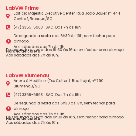
LabVW Prime
Edifício Majestic Executive Center. Rua João Bauer, nº 444 -
Centro 1, Brusque/SC
(47) 3355-5663 | SAC: Das 7h às 18h
De segunda a sexta das 6h30 às 19h, sem fechar para
almoço.
Aos sábados das 7h às 11h.
De segunda a sexta das 6h30 às 16h, sem fechar para almoço.
Horário de coleta
Aos sábados das 7h às 10h.
LabVW Blumenau
Anexo à MedKlinik (Tex Cotton). Rua Itajaí, n° 790.
Blumenau/SC
(47) 3355-5663 | SAC: Das 7h às 18h
De segunda a sexta das 6h30 às 17h, sem fechar para
almoço.
Aos sábados das 7h às 11h.
De segunda a sexta das 6h30 às 16h, sem fechar para almoço.
Horário de coleta
Aos sábados das 7h às 10h.