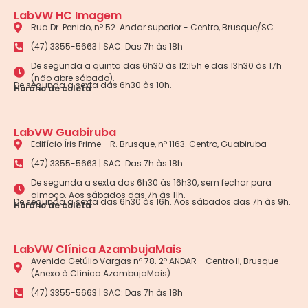
LabVW HC Imagem
Rua Dr. Penido, nº 52. Andar superior - Centro, Brusque/SC
(47) 3355-5663 | SAC: Das 7h às 18h
De segunda a quinta das 6h30 às 12:15h e das 13h30 às 17h
(não abre sábado).
De segunda a sexta das 6h30 às 10h.
Horário de coleta
LabVW Guabiruba
Edifício Íris Prime - R. Brusque, nº 1163. Centro, Guabiruba
(47) 3355-5663 | SAC: Das 7h às 18h
De segunda a sexta das 6h30 às 16h30, sem fechar para
almoço. Aos sábados das 7h às 11h.
De segunda a sexta das 6h30 às 16h. Aos sábados das 7h às 9h.
Horário de coleta
LabVW Clínica AzambujaMais
Avenida Getúlio Vargas nº 78. 2º ANDAR - Centro II, Brusque
(Anexo à Clínica AzambujaMais)
(47) 3355-5663 | SAC: Das 7h às 18h