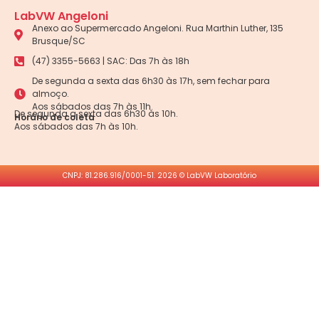
LabVW Angeloni
Anexo ao Supermercado Angeloni. Rua Marthin Luther, 135
Brusque/SC
(47) 3355-5663 | SAC: Das 7h às 18h
De segunda a sexta das 6h30 às 17h, sem fechar para
almoço.
Aos sábados das 7h às 11h.
De segunda a sexta das 6h30 às 10h.
Horário de coleta
Aos sábados das 7h às 10h.
CNPJ: 81.286.916/0001-51. 2026 © LabVW Laboratório