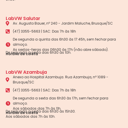
LabVW Salutar
Av. Augusto Bauer, nº 240 - Jardim Maluche, Brusque/SC
(47) 3355-5663 | SAC: Das 7h às 18h
De segunda a quinta das 6h30 às 17:45h, sem fechar para
almoço.
As sextas-feiras das 06h30 às 17h (não abre sábado).
De segunda a sexta das 6h30 às 10h.
Horário de coleta
LabVW Azambuja
Anexo ao Hospital Azambuja. Rua Azambuja, nº 1089 -
Brusque/SC
(47) 3355-5663 | SAC: Das 7h às 18h
De segunda a sexta das 6h30 às 17h, sem fechar para
almoço.
Aos sábados das 7h às 11h.
De segunda a sexta das 6h30 às 15h30.
Horário de coleta
Aos sábados das 7h às 10h.