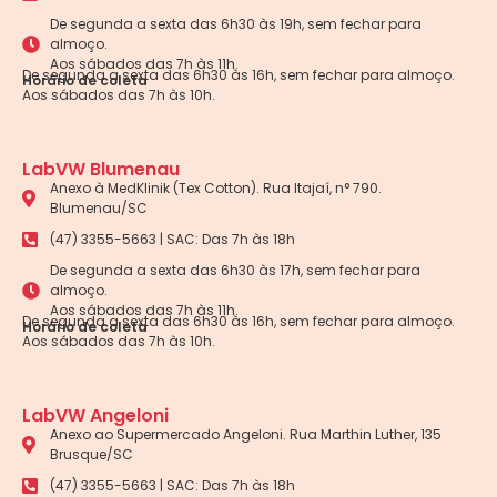
De segunda a sexta das 6h30 às 19h, sem fechar para
almoço.
Aos sábados das 7h às 11h.
De segunda a sexta das 6h30 às 16h, sem fechar para almoço.
Horário de coleta
Aos sábados das 7h às 10h.
LabVW Blumenau
Anexo à MedKlinik (Tex Cotton). Rua Itajaí, n° 790.
Blumenau/SC
(47) 3355-5663 | SAC: Das 7h às 18h
De segunda a sexta das 6h30 às 17h, sem fechar para
almoço.
Aos sábados das 7h às 11h.
De segunda a sexta das 6h30 às 16h, sem fechar para almoço.
Horário de coleta
Aos sábados das 7h às 10h.
LabVW Angeloni
Anexo ao Supermercado Angeloni. Rua Marthin Luther, 135
Brusque/SC
(47) 3355-5663 | SAC: Das 7h às 18h