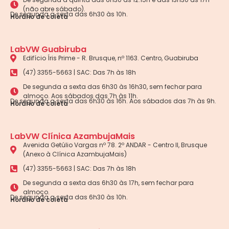
(não abre sábado).
De segunda a sexta das 6h30 às 10h.
Horário de coleta
LabVW Guabiruba
Edifício Íris Prime - R. Brusque, nº 1163. Centro, Guabiruba
(47) 3355-5663 | SAC: Das 7h às 18h
De segunda a sexta das 6h30 às 16h30, sem fechar para
almoço. Aos sábados das 7h às 11h.
De segunda a sexta das 6h30 às 16h. Aos sábados das 7h às 9h.
Horário de coleta
LabVW Clínica AzambujaMais
Avenida Getúlio Vargas nº 78. 2º ANDAR - Centro II, Brusque
(Anexo à Clínica AzambujaMais)
(47) 3355-5663 | SAC: Das 7h às 18h
De segunda a sexta das 6h30 às 17h, sem fechar para
almoço.
De segunda a sexta das 6h30 às 10h.
Horário de coleta