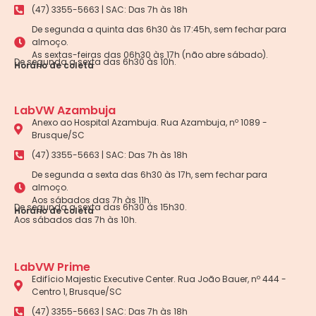
(47) 3355-5663 | SAC: Das 7h às 18h
De segunda a quinta das 6h30 às 17:45h, sem fechar para
almoço.
As sextas-feiras das 06h30 às 17h (não abre sábado).
De segunda a sexta das 6h30 às 10h.
Horário de coleta
LabVW Azambuja
Anexo ao Hospital Azambuja. Rua Azambuja, nº 1089 -
Brusque/SC
(47) 3355-5663 | SAC: Das 7h às 18h
De segunda a sexta das 6h30 às 17h, sem fechar para
almoço.
Aos sábados das 7h às 11h.
De segunda a sexta das 6h30 às 15h30.
Horário de coleta
Aos sábados das 7h às 10h.
LabVW Prime
Edifício Majestic Executive Center. Rua João Bauer, nº 444 -
Centro 1, Brusque/SC
(47) 3355-5663 | SAC: Das 7h às 18h