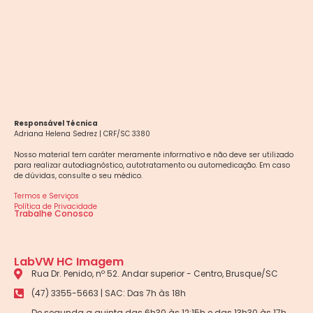
Responsável Técnica
Adriana Helena Sedrez | CRF/SC 3380
Nosso material tem caráter meramente informativo e não deve ser utilizado
para realizar autodiagnóstico, autotratamento ou automedicação. Em caso
de dúvidas, consulte o seu médico.
Termos e Serviços
Política de Privacidade
Trabalhe Conosco
LabVW HC Imagem
Rua Dr. Penido, nº 52. Andar superior - Centro, Brusque/SC
(47) 3355-5663 | SAC: Das 7h às 18h
De segunda a quinta das 6h30 às 12:15h e das 13h30 às 17h