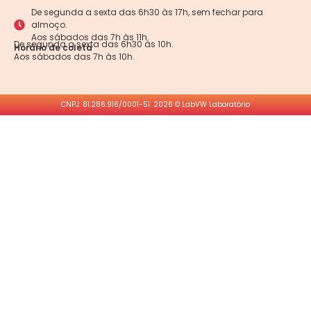
De segunda a sexta das 6h30 às 17h, sem fechar para
almoço.
Aos sábados das 7h às 11h.
De segunda a sexta das 6h30 às 10h.
Horário de coleta
Aos sábados das 7h às 10h.
CNPJ: 81.286.916/0001-51. 2026 © LabVW Laboratório