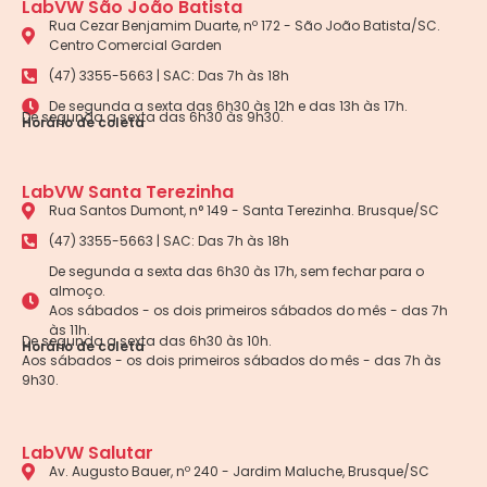
LabVW São João Batista
Rua Cezar Benjamim Duarte, nº 172 - São João Batista/SC.
Centro Comercial Garden
(47) 3355-5663 | SAC: Das 7h às 18h
De segunda a sexta das 6h30 às 12h e das 13h às 17h.
De segunda a sexta das 6h30 às 9h30.
Horário de coleta
LabVW Santa Terezinha
Rua Santos Dumont, n° 149 - Santa Terezinha. Brusque/SC
(47) 3355-5663 | SAC: Das 7h às 18h
De segunda a sexta das 6h30 às 17h, sem fechar para o
almoço.
Aos sábados - os dois primeiros sábados do mês - das 7h
às 11h.
De segunda a sexta das 6h30 às 10h.
Horário de coleta
Aos sábados - os dois primeiros sábados do mês - das 7h às
9h30.
LabVW Salutar
Av. Augusto Bauer, nº 240 - Jardim Maluche, Brusque/SC