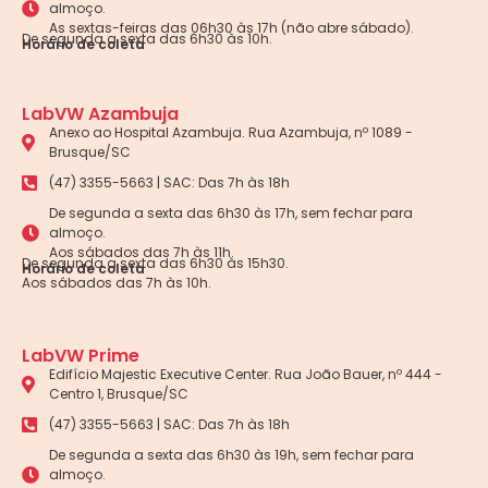
almoço.
As sextas-feiras das 06h30 às 17h (não abre sábado).
De segunda a sexta das 6h30 às 10h.
Horário de coleta
LabVW Azambuja
Anexo ao Hospital Azambuja. Rua Azambuja, nº 1089 -
Brusque/SC
(47) 3355-5663 | SAC: Das 7h às 18h
De segunda a sexta das 6h30 às 17h, sem fechar para
almoço.
Aos sábados das 7h às 11h.
De segunda a sexta das 6h30 às 15h30.
Horário de coleta
Aos sábados das 7h às 10h.
LabVW Prime
Edifício Majestic Executive Center. Rua João Bauer, nº 444 -
Centro 1, Brusque/SC
(47) 3355-5663 | SAC: Das 7h às 18h
De segunda a sexta das 6h30 às 19h, sem fechar para
almoço.