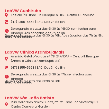
LabVW Guabiruba
Edifício Íris Prime - R. Brusque, nº 1163. Centro, Guabiruba
(47) 3355-5663 | SAC: Das 7h às 18h
De segunda a sexta das 6h30 às 16h30, sem fechar para
almoço. Aos sábados das 7h às 11h.
De segunda a sexta das 6h30 às 16h. Aos sábados das 7h às 9h.
Horário de coleta
LabVW Clínica AzambujaMais
Avenida Getúlio Vargas nº 78. 2º ANDAR - Centro II, Brusque
(Anexo à Clínica AzambujaMais)
(47) 3355-5663 | SAC: Das 7h às 18h
De segunda a sexta das 6h30 às 17h, sem fechar para
almoço.
De segunda a sexta das 6h30 às 10h.
Horário de coleta
LabVW São João Batista
Rua Cezar Benjamim Duarte, nº 172 - São João Batista/SC.
Centro Comercial Garden