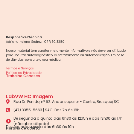
Responsável Técnica
Adriana Helena Sedrez | CRF/SC 3380
Nosso material tem caráter meramente informativo e não deve ser utilizado
para realizar autodiagnóstico, autotratamento ou automedicação. Em caso
de dúvidas, consulte o seu médico.
Termos e Serviços
Política de Privacidade
Trabalhe Conosco
LabVW HC Imagem
Rua Dr. Penido, nº 52. Andar superior - Centro, Brusque/SC
(47) 3355-5663 | SAC: Das 7h às 18h
De segunda a quinta das 6h30 às 12:15h e das 13h30 às 17h
(não abre sábado).
De segunda a sexta das 6h30 às 10h.
Horário de coleta