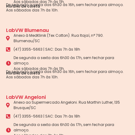
Aos sábados das 7h às 11h.
De segunda a sexta das 6h30 às 16h, sem fechar para almoço.
Horário de coleta
Aos sábados das 7h às 10h.
LabVW Blumenau
Anexo à MedKlinik (Tex Cotton). Rua Itajaí, n° 790.
Blumenau/SC
(47) 3355-5663 | SAC: Das 7h às 18h
De segunda a sexta das 6h30 às 17h, sem fechar para
almoço.
Aos sábados das 7h às 11h.
De segunda a sexta das 6h30 às 16h, sem fechar para almoço.
Horário de coleta
Aos sábados das 7h às 10h.
LabVW Angeloni
Anexo ao Supermercado Angeloni. Rua Marthin Luther, 135
Brusque/SC
(47) 3355-5663 | SAC: Das 7h às 18h
De segunda a sexta das 6h30 às 17h, sem fechar para
almoço.