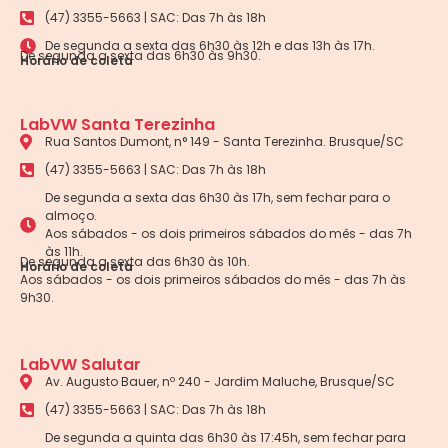
(47) 3355-5663 | SAC: Das 7h às 18h
De segunda a sexta das 6h30 às 12h e das 13h às 17h.
De segunda a sexta das 6h30 às 9h30.
Horário de coleta
LabVW Santa Terezinha
Rua Santos Dumont, n° 149 - Santa Terezinha. Brusque/SC
(47) 3355-5663 | SAC: Das 7h às 18h
De segunda a sexta das 6h30 às 17h, sem fechar para o
almoço.
Aos sábados - os dois primeiros sábados do mês - das 7h
às 11h.
De segunda a sexta das 6h30 às 10h.
Horário de coleta
Aos sábados - os dois primeiros sábados do mês - das 7h às
9h30.
LabVW Salutar
Av. Augusto Bauer, nº 240 - Jardim Maluche, Brusque/SC
(47) 3355-5663 | SAC: Das 7h às 18h
De segunda a quinta das 6h30 às 17:45h, sem fechar para