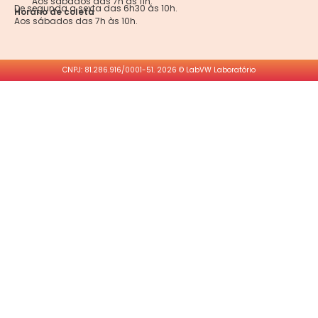
Aos sábados das 7h às 11h.
De segunda a sexta das 6h30 às 10h.
Horário de coleta
Aos sábados das 7h às 10h.
CNPJ: 81.286.916/0001-51. 2026 © LabVW Laboratório