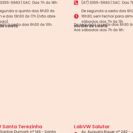
 3355-5663 | SAC: Das 7h às 18h
(47) 3355-5663 | SAC: Das 7
egunda a quinta das 6h30 às
De segunda a sexta das 6h
5h e das 13h30 às 17h (não abre
16h30, sem fechar para alm
ado).
sábados das 7h às 11h.
da a sexta das 6h30 às 10h.
De segunda a sexta das 6h30 às
de coleta
Horário de coleta
Aos sábados das 7h às 9h.
 Santa Terezinha
LabVW Salutar
Santos Dumont, n° 149 - Santa
Av. Augusto Bauer, nº 240 -