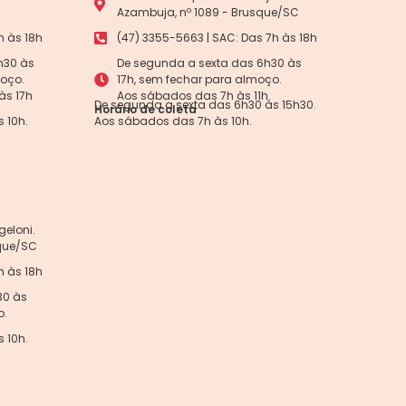
Azambuja, nº 1089 - Brusque/SC
h às 18h
(47) 3355-5663 | SAC: Das 7h às 18h
h30 às
De segunda a sexta das 6h30 às
moço.
17h, sem fechar para almoço.
às 17h
Aos sábados das 7h às 11h.
De segunda a sexta das 6h30 às 15h30.
Horário de coleta
 10h.
Aos sábados das 7h às 10h.
eloni.
sque/SC
h às 18h
30 às
o.
 10h.