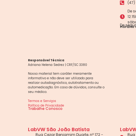
(47)
De s
12:1
sáb
De segun
Horário 
Responsável Técnica
Adriana Helena Sedrez | CRF/SC 3380
Nosso material tem caráter meramente
informativo e não deve ser utilizado para
realizar autodiagnóstico, autotratamento ou
automedicação. Em caso de dúvidas, consulte o
seu médico.
Termos e Serviços
Política de Privacidade
Trabalhe Conosco
LabVW São João Batista
LabVW
Rua Cezar Benjamim Duarte, nº 172 -
Rua 