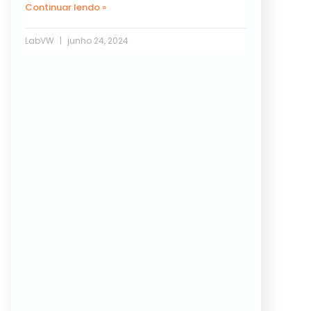
Continuar lendo »
LabVW
junho 24, 2024
Próxima »
« Anterior