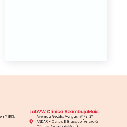
LabVW Clínica AzambujaMais
, nº 1163.
Avenida Getúlio Vargas nº 78. 2º
ANDAR - Centro II, Brusque (Anexo à
Clínica AzambujaMais)