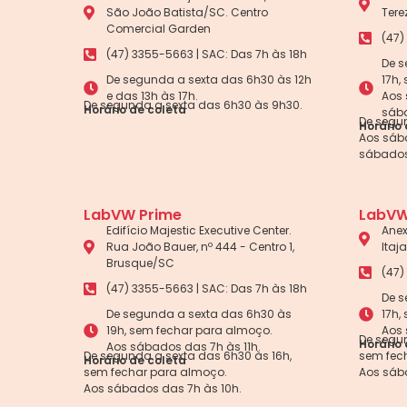
São João Batista/SC. Centro
Tere
Comercial Garden
(47)
(47) 3355-5663 | SAC: Das 7h às 18h
De s
De segunda a sexta das 6h30 às 12h
17h,
e das 13h às 17h.
Aos 
De segunda a sexta das 6h30 às 9h30.
Horário de coleta
sába
De segun
Horário 
Aos sába
sábados
LabVW Prime
LabVW
Edifício Majestic Executive Center.
Anex
Rua João Bauer, nº 444 - Centro 1,
Itaj
Brusque/SC
(47)
(47) 3355-5663 | SAC: Das 7h às 18h
De s
De segunda a sexta das 6h30 às
17h,
19h, sem fechar para almoço.
Aos 
De segun
Horário 
Aos sábados das 7h às 11h.
De segunda a sexta das 6h30 às 16h,
sem fec
Horário de coleta
sem fechar para almoço.
Aos sáb
Aos sábados das 7h às 10h.