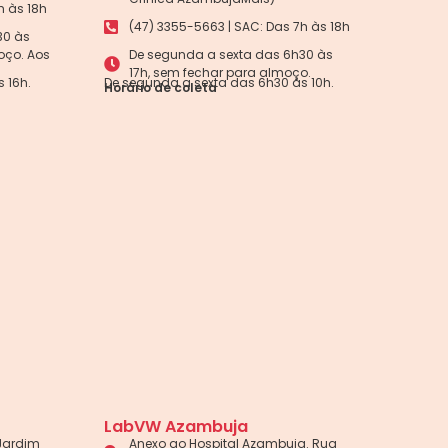
h às 18h
(47) 3355-5663 | SAC: Das 7h às 18h
30 às
oço. Aos
De segunda a sexta das 6h30 às
17h, sem fechar para almoço.
 16h.
De segunda a sexta das 6h30 às 10h.
Horário de coleta
LabVW Azambuja
 Jardim
Anexo ao Hospital Azambuja. Rua