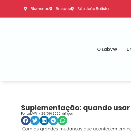
Blumenau
Brusque
São João Batista
O LabVW
U
Suplementação: quando usar 
Por
LabVW
-
28/09/2020
Artigos
Com as grandes mudanças que acontecem em nossas