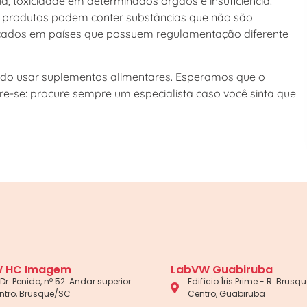
 toxicidade em determinados órgãos e insuficiência.
s produtos podem conter substâncias que não são
bricados em países que possuem regulamentação diferente
ando usar suplementos alimentares. Esperamos que o
re-se: procure sempre um especialista caso você sinta que
 HC Imagem
LabVW Guabiruba
Dr. Penido, nº 52. Andar superior
Edifício Íris Prime - R. Brusque
ntro, Brusque/SC
Centro, Guabiruba