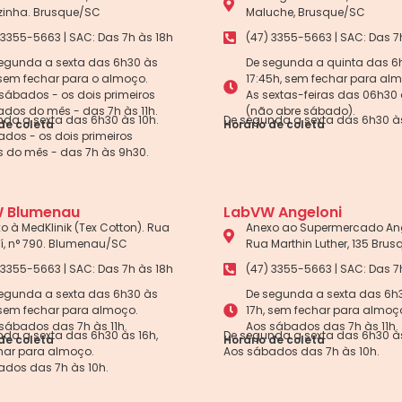
zinha. Brusque/SC
Maluche, Brusque/SC
 3355-5663 | SAC: Das 7h às 18h
(47) 3355-5663 | SAC: Das 7
egunda a sexta das 6h30 às
De segunda a quinta das 6
 sem fechar para o almoço.
17:45h, sem fechar para al
sábados - os dois primeiros
As sextas-feiras das 06h30 
dos do mês - das 7h às 11h.
(não abre sábado).
da a sexta das 6h30 às 10h.
De segunda a sexta das 6h30 às
de coleta
Horário de coleta
dos - os dois primeiros
 do mês - das 7h às 9h30.
 Blumenau
LabVW Angeloni
o à MedKlinik (Tex Cotton). Rua
Anexo ao Supermercado Ang
aí, n° 790. Blumenau/SC
Rua Marthin Luther, 135 Bru
 3355-5663 | SAC: Das 7h às 18h
(47) 3355-5663 | SAC: Das 7
egunda a sexta das 6h30 às
De segunda a sexta das 6h
 sem fechar para almoço.
17h, sem fechar para almoç
sábados das 7h às 11h.
Aos sábados das 7h às 11h.
da a sexta das 6h30 às 16h,
De segunda a sexta das 6h30 às
de coleta
Horário de coleta
har para almoço.
Aos sábados das 7h às 10h.
ados das 7h às 10h.