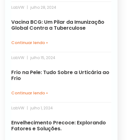
LabVW
julho 28, 2024
Vacina BCG: Um Pilar da Imunização
Global Contra a Tuberculose
Continuar lendo »
LabVW
julho 15, 2024
Frio na Pele: Tudo Sobre a Urticária ao
Frio
Continuar lendo »
LabVW
julho 1, 2024
Envelhecimento Precoce: Explorando
Fatores e Soluções.