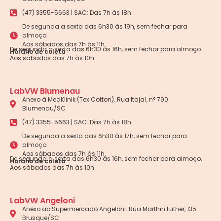
(47) 3355-5663 | SAC: Das 7h às 18h
De segunda a sexta das 6h30 às 19h, sem fechar para
almoço.
Aos sábados das 7h às 11h.
De segunda a sexta das 6h30 às 16h, sem fechar para almoço.
Horário de coleta
Aos sábados das 7h às 10h.
LabVW Blumenau
Anexo à MedKlinik (Tex Cotton). Rua Itajaí, n° 790.
Blumenau/SC
(47) 3355-5663 | SAC: Das 7h às 18h
De segunda a sexta das 6h30 às 17h, sem fechar para
almoço.
Aos sábados das 7h às 11h.
De segunda a sexta das 6h30 às 16h, sem fechar para almoço.
Horário de coleta
Aos sábados das 7h às 10h.
LabVW Angeloni
Anexo ao Supermercado Angeloni. Rua Marthin Luther, 135
Brusque/SC