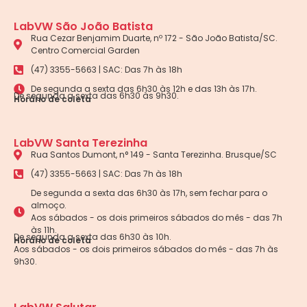
LabVW São João Batista
Rua Cezar Benjamim Duarte, nº 172 - São João Batista/SC.
Centro Comercial Garden
(47) 3355-5663 | SAC: Das 7h às 18h
De segunda a sexta das 6h30 às 12h e das 13h às 17h.
De segunda a sexta das 6h30 às 9h30.
Horário de coleta
LabVW Santa Terezinha
Rua Santos Dumont, n° 149 - Santa Terezinha. Brusque/SC
(47) 3355-5663 | SAC: Das 7h às 18h
De segunda a sexta das 6h30 às 17h, sem fechar para o
almoço.
Aos sábados - os dois primeiros sábados do mês - das 7h
às 11h.
De segunda a sexta das 6h30 às 10h.
Horário de coleta
Aos sábados - os dois primeiros sábados do mês - das 7h às
9h30.