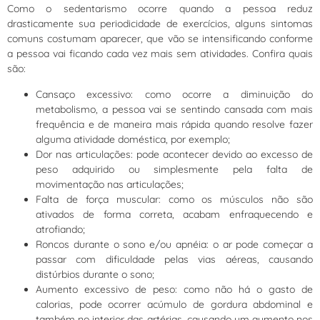
Como o sedentarismo ocorre quando a pessoa reduz
drasticamente sua periodicidade de exercícios, alguns sintomas
comuns costumam aparecer, que vão se intensificando conforme
a pessoa vai ficando cada vez mais sem atividades. Confira quais
são:
Cansaço excessivo: como ocorre a diminuição do
metabolismo, a pessoa vai se sentindo cansada com mais
frequência e de maneira mais rápida quando resolve fazer
alguma atividade doméstica, por exemplo;
Dor nas articulações: pode acontecer devido ao excesso de
peso adquirido ou simplesmente pela falta de
movimentação nas articulações;
Falta de força muscular: como os músculos não são
ativados de forma correta, acabam enfraquecendo e
atrofiando;
Roncos durante o sono e/ou apnéia: o ar pode começar a
passar com dificuldade pelas vias aéreas, causando
distúrbios durante o sono;
Aumento excessivo de peso: como não há o gasto de
calorias, pode ocorrer acúmulo de gordura abdominal e
também no interior das artérias, causando um aumento nos