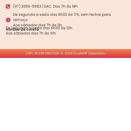
(47) 3355-5663 | SAC: Das 7h às 18h
De segunda a sexta das 6h30 às 17h, sem fechar para
almoço.
Aos sábados das 7h às 11h.
De segunda a sexta das 6h30 às 10h.
Horário de coleta
Aos sábados das 7h às 10h.
CNPJ: 81.286.916/0001-51. 2026 © LabVW Laboratório