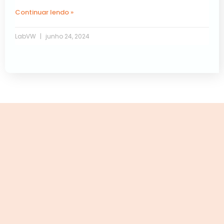
Continuar lendo »
LabVW
junho 24, 2024
Próxima »
« Anterior