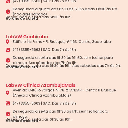
(47) 3355-5663 | SAC: Das 7h às 18h
De segunda a quinta das 6h30 às 12:15h e das 13h30 às 17h
(não abre sábado).
De segunda a sexta das 6h30 às 10h.
Horário de coleta
LabVW Guabiruba
Edifício Íris Prime - R. Brusque, nº 1163. Centro, Guabiruba
(47) 3355-5663 | SAC: Das 7h às 18h
De segunda a sexta das 6h30 às 16h30, sem fechar para
almoço. Aos sábados das 7h às 11h.
De segunda a sexta das 6h30 às 16h. Aos sábados das 7h às 9h.
Horário de coleta
LabVW Clínica AzambujaMais
Avenida Getúlio Vargas nº 78. 2º ANDAR - Centro II, Brusque
(Anexo à Clínica AzambujaMais)
(47) 3355-5663 | SAC: Das 7h às 18h
De segunda a sexta das 6h30 às 17h, sem fechar para
almoço.
De segunda a sexta das 6h30 às 10h.
Horário de coleta