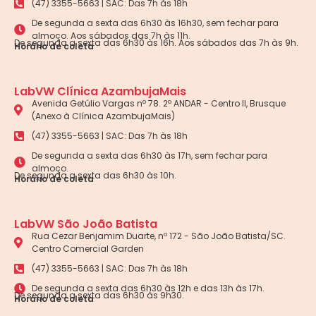
(47) 3355-5663 | SAC: Das 7h às 18h
De segunda a sexta das 6h30 às 16h30, sem fechar para
almoço. Aos sábados das 7h às 11h.
De segunda a sexta das 6h30 às 16h. Aos sábados das 7h às 9h.
Horário de coleta
LabVW Clínica AzambujaMais
Avenida Getúlio Vargas nº 78. 2º ANDAR - Centro II, Brusque
(Anexo à Clínica AzambujaMais)
(47) 3355-5663 | SAC: Das 7h às 18h
De segunda a sexta das 6h30 às 17h, sem fechar para
almoço.
De segunda a sexta das 6h30 às 10h.
Horário de coleta
LabVW São João Batista
Rua Cezar Benjamim Duarte, nº 172 - São João Batista/SC.
Centro Comercial Garden
(47) 3355-5663 | SAC: Das 7h às 18h
De segunda a sexta das 6h30 às 12h e das 13h às 17h.
De segunda a sexta das 6h30 às 9h30.
Horário de coleta