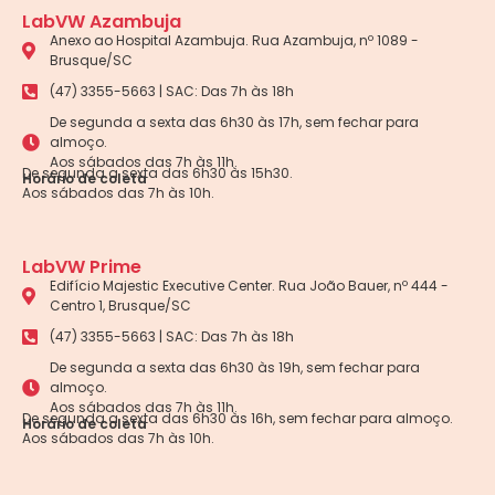
LabVW Azambuja
Anexo ao Hospital Azambuja. Rua Azambuja, nº 1089 -
Brusque/SC
(47) 3355-5663 | SAC: Das 7h às 18h
De segunda a sexta das 6h30 às 17h, sem fechar para
almoço.
Aos sábados das 7h às 11h.
De segunda a sexta das 6h30 às 15h30.
Horário de coleta
Aos sábados das 7h às 10h.
LabVW Prime
Edifício Majestic Executive Center. Rua João Bauer, nº 444 -
Centro 1, Brusque/SC
(47) 3355-5663 | SAC: Das 7h às 18h
De segunda a sexta das 6h30 às 19h, sem fechar para
almoço.
Aos sábados das 7h às 11h.
De segunda a sexta das 6h30 às 16h, sem fechar para almoço.
Horário de coleta
Aos sábados das 7h às 10h.