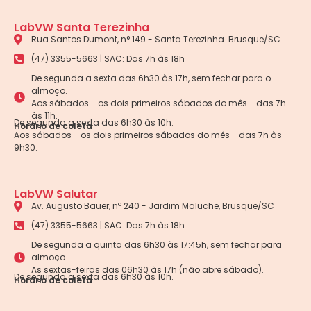
LabVW Santa Terezinha
Rua Santos Dumont, n° 149 - Santa Terezinha. Brusque/SC
(47) 3355-5663 | SAC: Das 7h às 18h
De segunda a sexta das 6h30 às 17h, sem fechar para o
almoço.
Aos sábados - os dois primeiros sábados do mês - das 7h
às 11h.
De segunda a sexta das 6h30 às 10h.
Horário de coleta
Aos sábados - os dois primeiros sábados do mês - das 7h às
9h30.
LabVW Salutar
Av. Augusto Bauer, nº 240 - Jardim Maluche, Brusque/SC
(47) 3355-5663 | SAC: Das 7h às 18h
De segunda a quinta das 6h30 às 17:45h, sem fechar para
almoço.
As sextas-feiras das 06h30 às 17h (não abre sábado).
De segunda a sexta das 6h30 às 10h.
Horário de coleta