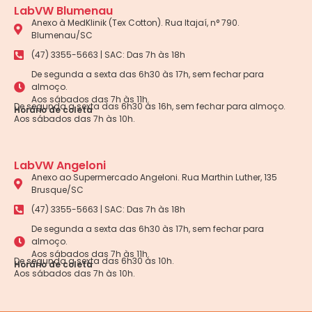
LabVW Blumenau
Anexo à MedKlinik (Tex Cotton). Rua Itajaí, n° 790.
Blumenau/SC
(47) 3355-5663 | SAC: Das 7h às 18h
De segunda a sexta das 6h30 às 17h, sem fechar para
almoço.
Aos sábados das 7h às 11h.
De segunda a sexta das 6h30 às 16h, sem fechar para almoço.
Horário de coleta
Aos sábados das 7h às 10h.
LabVW Angeloni
Anexo ao Supermercado Angeloni. Rua Marthin Luther, 135
Brusque/SC
(47) 3355-5663 | SAC: Das 7h às 18h
De segunda a sexta das 6h30 às 17h, sem fechar para
almoço.
Aos sábados das 7h às 11h.
De segunda a sexta das 6h30 às 10h.
Horário de coleta
Aos sábados das 7h às 10h.