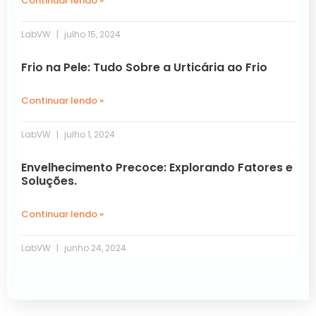
Continuar lendo »
LabVW
julho 15, 2024
Frio na Pele: Tudo Sobre a Urticária ao Frio
Continuar lendo »
LabVW
julho 1, 2024
Envelhecimento Precoce: Explorando Fatores e
Soluções.
Continuar lendo »
LabVW
junho 24, 2024
Próxima »
« Anterior