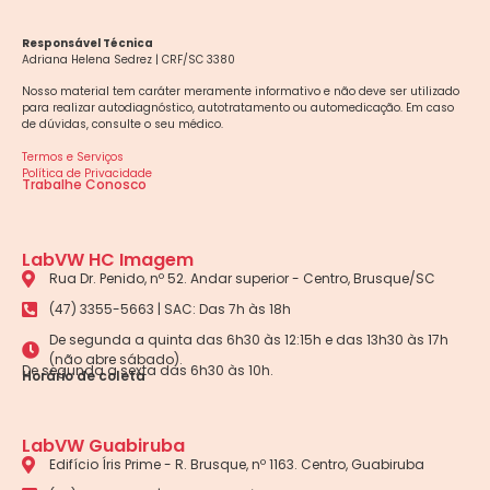
Responsável Técnica
Adriana Helena Sedrez | CRF/SC 3380
Nosso material tem caráter meramente informativo e não deve ser utilizado
para realizar autodiagnóstico, autotratamento ou automedicação. Em caso
de dúvidas, consulte o seu médico.
Termos e Serviços
Política de Privacidade
Trabalhe Conosco
LabVW HC Imagem
Rua Dr. Penido, nº 52. Andar superior - Centro, Brusque/SC
(47) 3355-5663 | SAC: Das 7h às 18h
De segunda a quinta das 6h30 às 12:15h e das 13h30 às 17h
(não abre sábado).
De segunda a sexta das 6h30 às 10h.
Horário de coleta
LabVW Guabiruba
Edifício Íris Prime - R. Brusque, nº 1163. Centro, Guabiruba