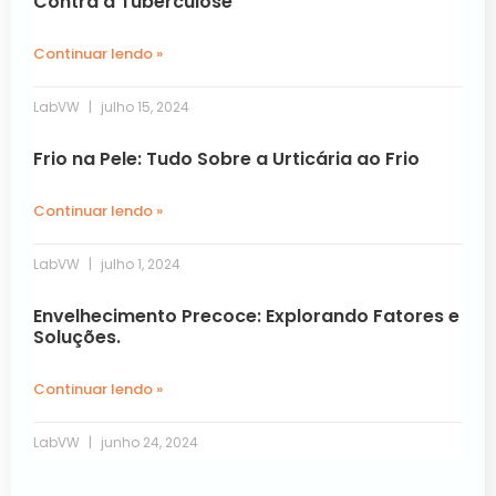
Contra a Tuberculose
Continuar lendo »
LabVW
julho 15, 2024
Frio na Pele: Tudo Sobre a Urticária ao Frio
Continuar lendo »
LabVW
julho 1, 2024
Envelhecimento Precoce: Explorando Fatores e
Soluções.
Continuar lendo »
LabVW
junho 24, 2024
Próxima »
« Anterior