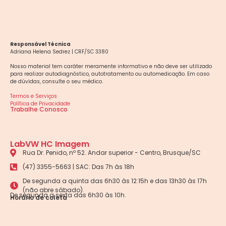
Responsável Técnica
Adriana Helena Sedrez | CRF/SC 3380
Nosso material tem caráter meramente informativo e não deve ser utilizado
para realizar autodiagnóstico, autotratamento ou automedicação. Em caso
de dúvidas, consulte o seu médico.
Termos e Serviços
Política de Privacidade
Trabalhe Conosco
LabVW HC Imagem
Rua Dr. Penido, nº 52. Andar superior - Centro, Brusque/SC
(47) 3355-5663 | SAC: Das 7h às 18h
De segunda a quinta das 6h30 às 12:15h e das 13h30 às 17h
(não abre sábado).
De segunda a sexta das 6h30 às 10h.
Horário de coleta