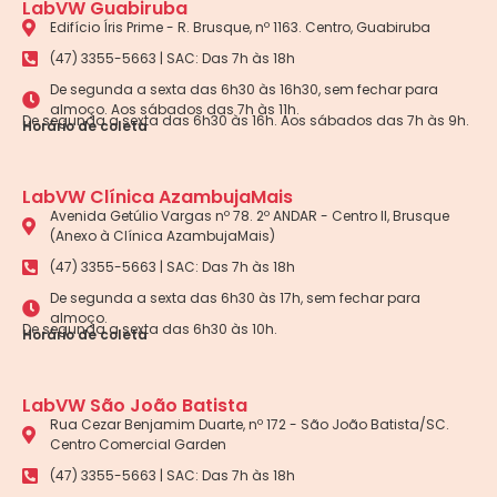
LabVW Guabiruba
Edifício Íris Prime - R. Brusque, nº 1163. Centro, Guabiruba
(47) 3355-5663 | SAC: Das 7h às 18h
De segunda a sexta das 6h30 às 16h30, sem fechar para
almoço. Aos sábados das 7h às 11h.
De segunda a sexta das 6h30 às 16h. Aos sábados das 7h às 9h.
Horário de coleta
LabVW Clínica AzambujaMais
Avenida Getúlio Vargas nº 78. 2º ANDAR - Centro II, Brusque
(Anexo à Clínica AzambujaMais)
(47) 3355-5663 | SAC: Das 7h às 18h
De segunda a sexta das 6h30 às 17h, sem fechar para
almoço.
De segunda a sexta das 6h30 às 10h.
Horário de coleta
LabVW São João Batista
Rua Cezar Benjamim Duarte, nº 172 - São João Batista/SC.
Centro Comercial Garden
(47) 3355-5663 | SAC: Das 7h às 18h