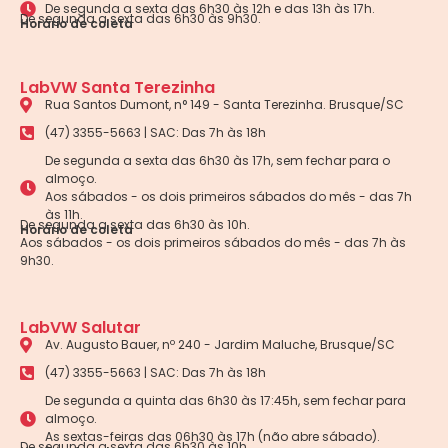
De segunda a sexta das 6h30 às 12h e das 13h às 17h.
De segunda a sexta das 6h30 às 9h30.
Horário de coleta
LabVW Santa Terezinha
Rua Santos Dumont, n° 149 - Santa Terezinha. Brusque/SC
(47) 3355-5663 | SAC: Das 7h às 18h
De segunda a sexta das 6h30 às 17h, sem fechar para o
almoço.
Aos sábados - os dois primeiros sábados do mês - das 7h
às 11h.
De segunda a sexta das 6h30 às 10h.
Horário de coleta
Aos sábados - os dois primeiros sábados do mês - das 7h às
9h30.
LabVW Salutar
Av. Augusto Bauer, nº 240 - Jardim Maluche, Brusque/SC
(47) 3355-5663 | SAC: Das 7h às 18h
De segunda a quinta das 6h30 às 17:45h, sem fechar para
almoço.
As sextas-feiras das 06h30 às 17h (não abre sábado).
De segunda a sexta das 6h30 às 10h.