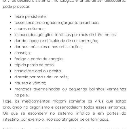
O vírus debilita o sistema imunológico e, antes de ser descoberto,
pode provocar:
febre persistente;
tosse seca prolongada e garganta arranhada;
suores noturnos;
inchaço dos gânglios linfáticos por mais de três meses;
dor de cabeça e dificuldade de concentração;
dor nos músculos e nas articulações;
cansaço;
fadiga e perda de energia;
rápida perda de peso;
candidíase oral ou genital;
diarreia por mais de um mês;
náusea e vômito;
manchas avermelhadas ou pequenas bolinhas vermelhas
na pele.
Hoje, os medicamentos matam somente os vírus que estão
circulando no organismo e desencadeiam todos esses sintomas.
Os que se escondem no sistema linfático e em partes do
intestino, por exemplo, não são atingidos pelos fármacos.