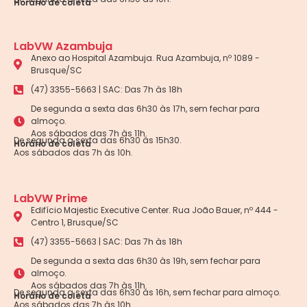
Horário de coleta
LabVW Azambuja
Anexo ao Hospital Azambuja. Rua Azambuja, nº 1089 -
Brusque/SC
(47) 3355-5663 | SAC: Das 7h às 18h
De segunda a sexta das 6h30 às 17h, sem fechar para
almoço.
Aos sábados das 7h às 11h.
De segunda a sexta das 6h30 às 15h30.
Horário de coleta
Aos sábados das 7h às 10h.
LabVW Prime
Edifício Majestic Executive Center. Rua João Bauer, nº 444 -
Centro 1, Brusque/SC
(47) 3355-5663 | SAC: Das 7h às 18h
De segunda a sexta das 6h30 às 19h, sem fechar para
almoço.
Aos sábados das 7h às 11h.
De segunda a sexta das 6h30 às 16h, sem fechar para almoço.
Horário de coleta
Aos sábados das 7h às 10h.