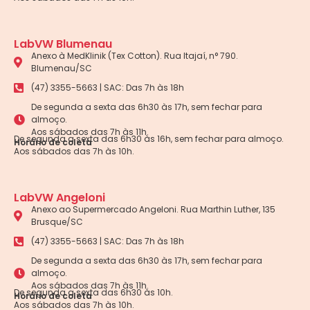
LabVW Blumenau
Anexo à MedKlinik (Tex Cotton). Rua Itajaí, n° 790.
Blumenau/SC
(47) 3355-5663 | SAC: Das 7h às 18h
De segunda a sexta das 6h30 às 17h, sem fechar para
almoço.
Aos sábados das 7h às 11h.
De segunda a sexta das 6h30 às 16h, sem fechar para almoço.
Horário de coleta
Aos sábados das 7h às 10h.
LabVW Angeloni
Anexo ao Supermercado Angeloni. Rua Marthin Luther, 135
Brusque/SC
(47) 3355-5663 | SAC: Das 7h às 18h
De segunda a sexta das 6h30 às 17h, sem fechar para
almoço.
Aos sábados das 7h às 11h.
De segunda a sexta das 6h30 às 10h.
Horário de coleta
Aos sábados das 7h às 10h.