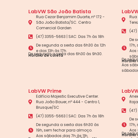
LabVW São João Batista
LabVW
Rua Cezar Benjamim Duarte, nº 172 -
Rua 
São João Batista/SC. Centro
Tere
Comercial Garden
(47)
(47) 3355-5663 | SAC: Das 7h às 18h
De s
De segunda a sexta das 6h30 às 12h
17h,
e das 13h às 17h.
Aos 
De segunda a sexta das 6h30 às 9h30.
Horário de coleta
sába
De segun
Horário 
Aos sába
sábados
LabVW Prime
LabVW
Edifício Majestic Executive Center.
Anex
Rua João Bauer, nº 444 - Centro 1,
Itaj
Brusque/SC
(47)
(47) 3355-5663 | SAC: Das 7h às 18h
De s
De segunda a sexta das 6h30 às
17h,
19h, sem fechar para almoço.
Aos 
De segun
Horário 
Aos sábados das 7h às 11h.