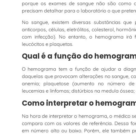
porque os exames de sangue não são como de
precisam detalhar para o laboratório o que preten
No sangue, existem diversas substâncias que 
anticorpos, células, eletrólitos, colesterol, hormô
com infecção). No entanto, o hemograma irá f
leucócitos e plaquetas.
Qual é a função do hemogra
O hemograma tem a função de ajudar a diagn
daquelas que provocam alterações no sangue, como
anemia; plaquetose (aumento no número de pl
leucemias e linfomas; distúrbios na medula óssea; 
Como interpretar o hemogra
Na hora de interpretar o hemograma, o médico s
compara com os valores de referência. Dessa fo
em número alto ou baixo. Porém, ele também pr