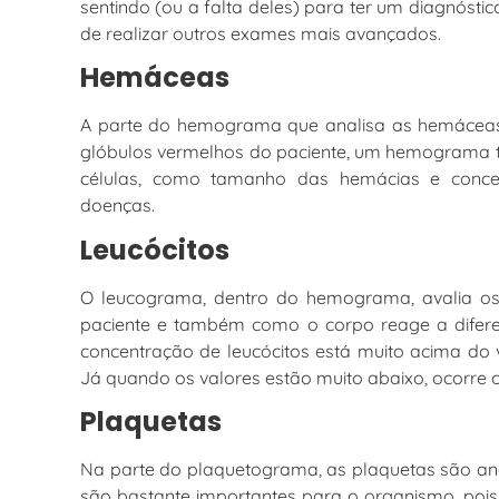
sentindo (ou a falta deles) para ter um diagnóstic
de realizar outros exames mais avançados.
Hemáceas
A parte do hemograma que analisa as hemáceas 
glóbulos vermelhos do paciente, um hemograma t
células, como tamanho das hemácias e conc
doenças.
Leucócitos
O leucograma, dentro do hemograma, avalia os 
paciente e também como o corpo reage a difere
concentração de leucócitos está muito acima do v
Já quando os valores estão muito abaixo, ocorre o 
Plaquetas
Na parte do plaquetograma, as plaquetas são an
são bastante importantes para o organismo, pois