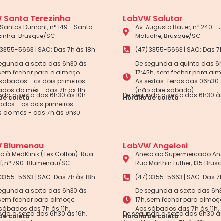
 Santa Terezinha
LabVW Salutar
Santos Dumont, n° 149 - Santa
Av. Augusto Bauer, nº 240 -
zinha. Brusque/SC
Maluche, Brusque/SC
 3355-5663 | SAC: Das 7h às 18h
(47) 3355-5663 | SAC: Das 7
egunda a sexta das 6h30 às
De segunda a quinta das 6
 sem fechar para o almoço.
17:45h, sem fechar para al
sábados - os dois primeiros
As sextas-feiras das 06h30 
dos do mês - das 7h às 11h.
(não abre sábado).
da a sexta das 6h30 às 10h.
De segunda a sexta das 6h30 às
de coleta
Horário de coleta
dos - os dois primeiros
 do mês - das 7h às 9h30.
 Blumenau
LabVW Angeloni
o à MedKlinik (Tex Cotton). Rua
Anexo ao Supermercado Ang
aí, n° 790. Blumenau/SC
Rua Marthin Luther, 135 Bru
 3355-5663 | SAC: Das 7h às 18h
(47) 3355-5663 | SAC: Das 7
egunda a sexta das 6h30 às
De segunda a sexta das 6h
 sem fechar para almoço.
17h, sem fechar para almoç
sábados das 7h às 11h.
Aos sábados das 7h às 11h.
da a sexta das 6h30 às 16h,
De segunda a sexta das 6h30 às
de coleta
Horário de coleta