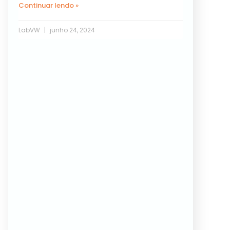
Continuar lendo »
LabVW
junho 24, 2024
Próxima »
« Anterior