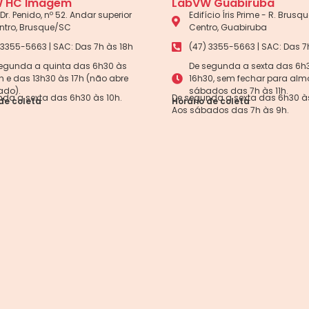
 HC Imagem
LabVW Guabiruba
Dr. Penido, nº 52. Andar superior
Edifício Íris Prime - R. Brusque
ntro, Brusque/SC
Centro, Guabiruba
 3355-5663 | SAC: Das 7h às 18h
(47) 3355-5663 | SAC: Das 7
egunda a quinta das 6h30 às
De segunda a sexta das 6h
5h e das 13h30 às 17h (não abre
16h30, sem fechar para alm
ado).
sábados das 7h às 11h.
da a sexta das 6h30 às 10h.
De segunda a sexta das 6h30 às
de coleta
Horário de coleta
Aos sábados das 7h às 9h.