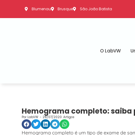
Blumenau
Brusque
São João Batista
O LabVW
U
Hemograma completo: saiba p
Por
LabVW
-
28/07/2020
Artigos
Hemograma completo é um tipo de exame de sang