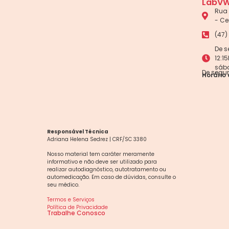
LabVW
Rua 
- Ce
(47)
De s
12:1
sáb
De segun
Horário 
Responsável Técnica
Adriana Helena Sedrez | CRF/SC 3380
Nosso material tem caráter meramente
informativo e não deve ser utilizado para
realizar autodiagnóstico, autotratamento ou
automedicação. Em caso de dúvidas, consulte o
seu médico.
Termos e Serviços
Política de Privacidade
Trabalhe Conosco