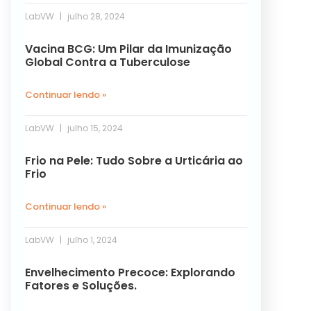
LabVW
julho 28, 2024
Vacina BCG: Um Pilar da Imunização
Global Contra a Tuberculose
Continuar lendo »
LabVW
julho 15, 2024
Frio na Pele: Tudo Sobre a Urticária ao
Frio
Continuar lendo »
LabVW
julho 1, 2024
Envelhecimento Precoce: Explorando
Fatores e Soluções.