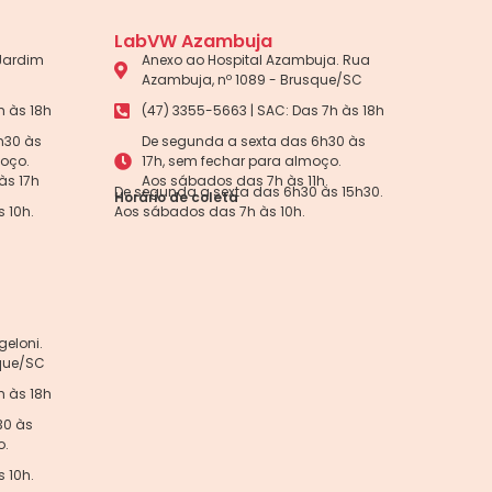
LabVW Azambuja
 Jardim
Anexo ao Hospital Azambuja. Rua
Azambuja, nº 1089 - Brusque/SC
h às 18h
(47) 3355-5663 | SAC: Das 7h às 18h
h30 às
De segunda a sexta das 6h30 às
moço.
17h, sem fechar para almoço.
às 17h
Aos sábados das 7h às 11h.
De segunda a sexta das 6h30 às 15h30.
Horário de coleta
 10h.
Aos sábados das 7h às 10h.
eloni.
sque/SC
h às 18h
30 às
o.
 10h.