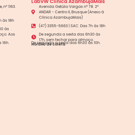
LabVW Clínica AzambujaMais
, nº 1163.
Avenida Getúlio Vargas nº 78. 2º
ANDAR - Centro II, Brusque (Anexo à
Clínica AzambujaMais)
h às 18h
(47) 3355-5663 | SAC: Das 7h às 18h
30 às
oço. Aos
De segunda a sexta das 6h30 às
17h, sem fechar para almoço.
 16h.
De segunda a sexta das 6h30 às 10h.
Horário de coleta