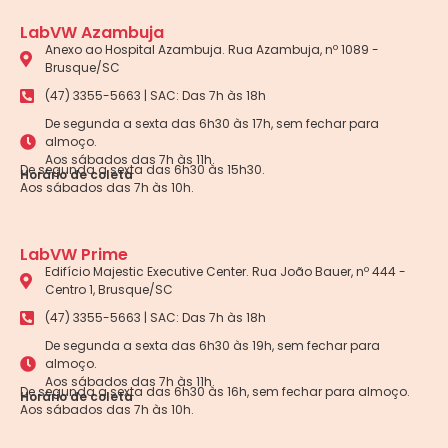
LabVW Azambuja
Anexo ao Hospital Azambuja. Rua Azambuja, nº 1089 -
Brusque/SC
(47) 3355-5663 | SAC: Das 7h às 18h
De segunda a sexta das 6h30 às 17h, sem fechar para
almoço.
Aos sábados das 7h às 11h.
De segunda a sexta das 6h30 às 15h30.
Horário de coleta
Aos sábados das 7h às 10h.
LabVW Prime
Edifício Majestic Executive Center. Rua João Bauer, nº 444 -
Centro 1, Brusque/SC
(47) 3355-5663 | SAC: Das 7h às 18h
De segunda a sexta das 6h30 às 19h, sem fechar para
almoço.
Aos sábados das 7h às 11h.
De segunda a sexta das 6h30 às 16h, sem fechar para almoço.
Horário de coleta
Aos sábados das 7h às 10h.