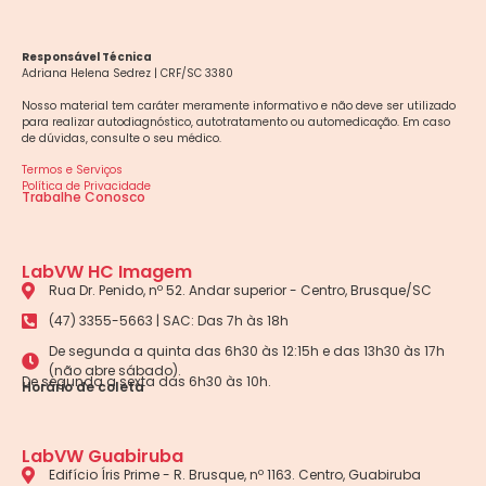
Responsável Técnica
Adriana Helena Sedrez | CRF/SC 3380
Nosso material tem caráter meramente informativo e não deve ser utilizado
para realizar autodiagnóstico, autotratamento ou automedicação. Em caso
de dúvidas, consulte o seu médico.
Termos e Serviços
Política de Privacidade
Trabalhe Conosco
LabVW HC Imagem
Rua Dr. Penido, nº 52. Andar superior - Centro, Brusque/SC
(47) 3355-5663 | SAC: Das 7h às 18h
De segunda a quinta das 6h30 às 12:15h e das 13h30 às 17h
(não abre sábado).
De segunda a sexta das 6h30 às 10h.
Horário de coleta
LabVW Guabiruba
Edifício Íris Prime - R. Brusque, nº 1163. Centro, Guabiruba