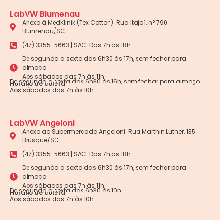
LabVW Blumenau
Anexo à MedKlinik (Tex Cotton). Rua Itajaí, n° 790.
Blumenau/SC
(47) 3355-5663 | SAC: Das 7h às 18h
De segunda a sexta das 6h30 às 17h, sem fechar para
almoço.
Aos sábados das 7h às 11h.
De segunda a sexta das 6h30 às 16h, sem fechar para almoço.
Horário de coleta
Aos sábados das 7h às 10h.
LabVW Angeloni
Anexo ao Supermercado Angeloni. Rua Marthin Luther, 135
Brusque/SC
(47) 3355-5663 | SAC: Das 7h às 18h
De segunda a sexta das 6h30 às 17h, sem fechar para
almoço.
Aos sábados das 7h às 11h.
De segunda a sexta das 6h30 às 10h.
Horário de coleta
Aos sábados das 7h às 10h.