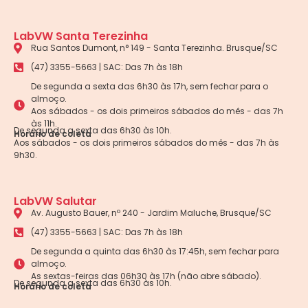
LabVW Santa Terezinha
Rua Santos Dumont, n° 149 - Santa Terezinha. Brusque/SC
(47) 3355-5663 | SAC: Das 7h às 18h
De segunda a sexta das 6h30 às 17h, sem fechar para o
almoço.
Aos sábados - os dois primeiros sábados do mês - das 7h
às 11h.
De segunda a sexta das 6h30 às 10h.
Horário de coleta
Aos sábados - os dois primeiros sábados do mês - das 7h às
9h30.
LabVW Salutar
Av. Augusto Bauer, nº 240 - Jardim Maluche, Brusque/SC
(47) 3355-5663 | SAC: Das 7h às 18h
De segunda a quinta das 6h30 às 17:45h, sem fechar para
almoço.
As sextas-feiras das 06h30 às 17h (não abre sábado).
De segunda a sexta das 6h30 às 10h.
Horário de coleta