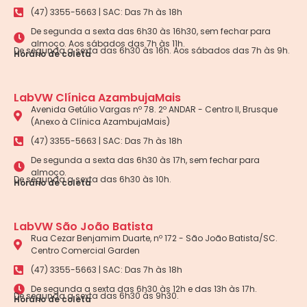
(47) 3355-5663 | SAC: Das 7h às 18h
De segunda a sexta das 6h30 às 16h30, sem fechar para
almoço. Aos sábados das 7h às 11h.
De segunda a sexta das 6h30 às 16h. Aos sábados das 7h às 9h.
Horário de coleta
LabVW Clínica AzambujaMais
Avenida Getúlio Vargas nº 78. 2º ANDAR - Centro II, Brusque
(Anexo à Clínica AzambujaMais)
(47) 3355-5663 | SAC: Das 7h às 18h
De segunda a sexta das 6h30 às 17h, sem fechar para
almoço.
De segunda a sexta das 6h30 às 10h.
Horário de coleta
LabVW São João Batista
Rua Cezar Benjamim Duarte, nº 172 - São João Batista/SC.
Centro Comercial Garden
(47) 3355-5663 | SAC: Das 7h às 18h
De segunda a sexta das 6h30 às 12h e das 13h às 17h.
De segunda a sexta das 6h30 às 9h30.
Horário de coleta