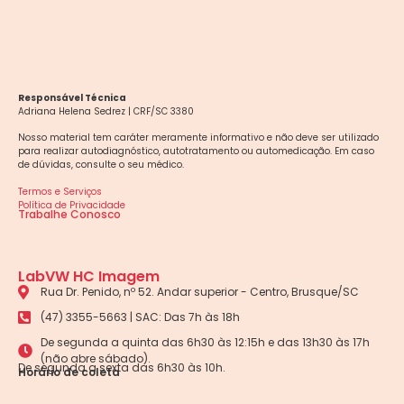
Responsável Técnica
Adriana Helena Sedrez | CRF/SC 3380
Nosso material tem caráter meramente informativo e não deve ser utilizado
para realizar autodiagnóstico, autotratamento ou automedicação. Em caso
de dúvidas, consulte o seu médico.
Termos e Serviços
Política de Privacidade
Trabalhe Conosco
LabVW HC Imagem
Rua Dr. Penido, nº 52. Andar superior - Centro, Brusque/SC
(47) 3355-5663 | SAC: Das 7h às 18h
De segunda a quinta das 6h30 às 12:15h e das 13h30 às 17h
(não abre sábado).
De segunda a sexta das 6h30 às 10h.
Horário de coleta