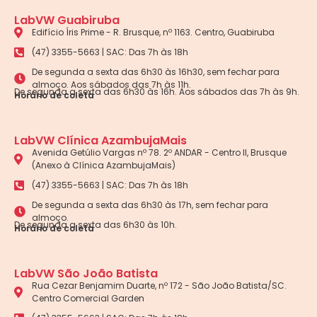
LabVW Guabiruba
Edifício Íris Prime - R. Brusque, nº 1163. Centro, Guabiruba
(47) 3355-5663 | SAC: Das 7h às 18h
De segunda a sexta das 6h30 às 16h30, sem fechar para
almoço. Aos sábados das 7h às 11h.
De segunda a sexta das 6h30 às 16h. Aos sábados das 7h às 9h.
Horário de coleta
LabVW Clínica AzambujaMais
Avenida Getúlio Vargas nº 78. 2º ANDAR - Centro II, Brusque
(Anexo à Clínica AzambujaMais)
(47) 3355-5663 | SAC: Das 7h às 18h
De segunda a sexta das 6h30 às 17h, sem fechar para
almoço.
De segunda a sexta das 6h30 às 10h.
Horário de coleta
LabVW São João Batista
Rua Cezar Benjamim Duarte, nº 172 - São João Batista/SC.
Centro Comercial Garden