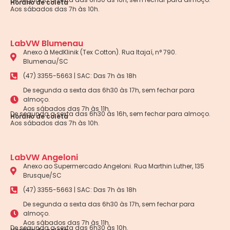
Horário de coleta
Aos sábados das 7h às 10h.
LabVW Blumenau
Anexo à MedKlinik (Tex Cotton). Rua Itajaí, n° 790.
Blumenau/SC
(47) 3355-5663 | SAC: Das 7h às 18h
De segunda a sexta das 6h30 às 17h, sem fechar para
almoço.
Aos sábados das 7h às 11h.
De segunda a sexta das 6h30 às 16h, sem fechar para almoço.
Horário de coleta
Aos sábados das 7h às 10h.
LabVW Angeloni
Anexo ao Supermercado Angeloni. Rua Marthin Luther, 135
Brusque/SC
(47) 3355-5663 | SAC: Das 7h às 18h
De segunda a sexta das 6h30 às 17h, sem fechar para
almoço.
Aos sábados das 7h às 11h.
De segunda a sexta das 6h30 às 10h.