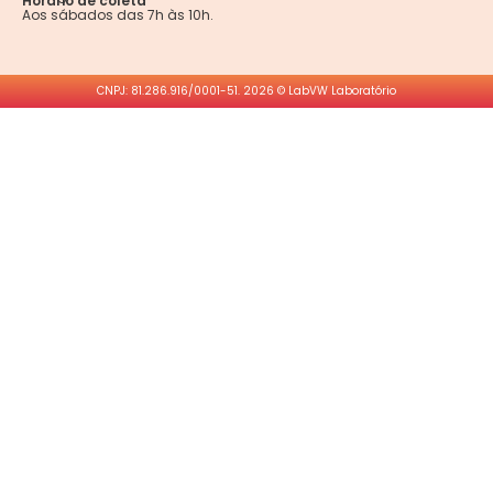
Horário de coleta
Aos sábados das 7h às 10h.
CNPJ: 81.286.916/0001-51. 2026 © LabVW Laboratório