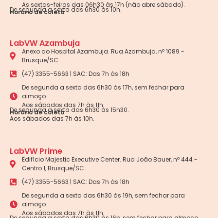
As sextas-feiras das 06h30 às 17h (não abre sábado).
De segunda a sexta das 6h30 às 10h.
Horário de coleta
LabVW Azambuja
Anexo ao Hospital Azambuja. Rua Azambuja, nº 1089 -
Brusque/SC
(47) 3355-5663 | SAC: Das 7h às 18h
De segunda a sexta das 6h30 às 17h, sem fechar para
almoço.
Aos sábados das 7h às 11h.
De segunda a sexta das 6h30 às 15h30.
Horário de coleta
Aos sábados das 7h às 10h.
LabVW Prime
Edifício Majestic Executive Center. Rua João Bauer, nº 444 -
Centro 1, Brusque/SC
(47) 3355-5663 | SAC: Das 7h às 18h
De segunda a sexta das 6h30 às 19h, sem fechar para
almoço.
Aos sábados das 7h às 11h.
De segunda a sexta das 6h30 às 16h, sem fechar para almoço.