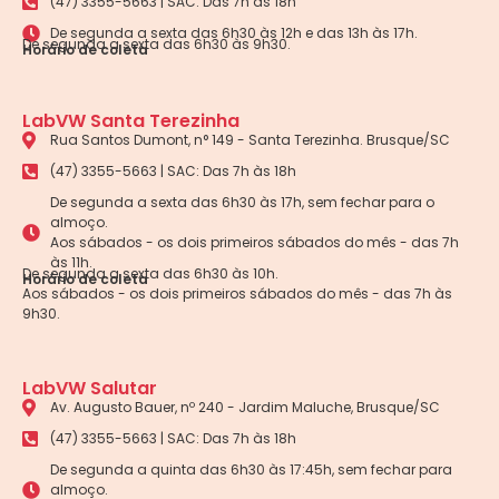
(47) 3355-5663 | SAC: Das 7h às 18h
De segunda a sexta das 6h30 às 12h e das 13h às 17h.
De segunda a sexta das 6h30 às 9h30.
Horário de coleta
LabVW Santa Terezinha
Rua Santos Dumont, n° 149 - Santa Terezinha. Brusque/SC
(47) 3355-5663 | SAC: Das 7h às 18h
De segunda a sexta das 6h30 às 17h, sem fechar para o
almoço.
Aos sábados - os dois primeiros sábados do mês - das 7h
às 11h.
De segunda a sexta das 6h30 às 10h.
Horário de coleta
Aos sábados - os dois primeiros sábados do mês - das 7h às
9h30.
LabVW Salutar
Av. Augusto Bauer, nº 240 - Jardim Maluche, Brusque/SC
(47) 3355-5663 | SAC: Das 7h às 18h
De segunda a quinta das 6h30 às 17:45h, sem fechar para
almoço.