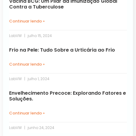
Vacina BCG: Um Pilar da Imunização Global
Contra a Tuberculose
Continuar lendo »
LabVW
julho 15, 2024
Frio na Pele: Tudo Sobre a Urticária ao Frio
Continuar lendo »
LabVW
julho 1, 2024
Envelhecimento Precoce: Explorando Fatores e
Soluções.
Continuar lendo »
LabVW
junho 24, 2024