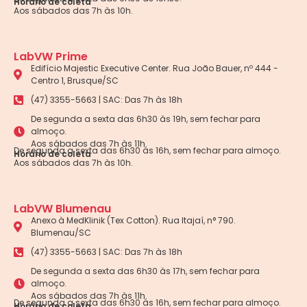
Horário de coleta
Aos sábados das 7h às 10h.
LabVW Prime
Edifício Majestic Executive Center. Rua João Bauer, nº 444 -
Centro 1, Brusque/SC
(47) 3355-5663 | SAC: Das 7h às 18h
De segunda a sexta das 6h30 às 19h, sem fechar para
almoço.
Aos sábados das 7h às 11h.
De segunda a sexta das 6h30 às 16h, sem fechar para almoço.
Horário de coleta
Aos sábados das 7h às 10h.
LabVW Blumenau
Anexo à MedKlinik (Tex Cotton). Rua Itajaí, n° 790.
Blumenau/SC
(47) 3355-5663 | SAC: Das 7h às 18h
De segunda a sexta das 6h30 às 17h, sem fechar para
almoço.
Aos sábados das 7h às 11h.
De segunda a sexta das 6h30 às 16h, sem fechar para almoço.
Horário de coleta