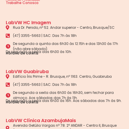
Trabalhe Conosco
LabVW HC Imagem
Rua Dr. Penido, nº 52. Andar superior - Centro, Brusque/SC
(47) 3355-5663 | SAC: Das 7h às 18h
De segunda a quinta das 6h30 às 12:15h e das 13h30 às 17h
(não abre sábado).
De segunda a sexta das 6h30 às 10h.
Horário de coleta
LabVW Guabiruba
Edifício Íris Prime - R. Brusque, nº 1163. Centro, Guabiruba
(47) 3355-5663 | SAC: Das 7h às 18h
De segunda a sexta das 6h30 às 16h30, sem fechar para
almoço. Aos sábados das 7h às 11h.
De segunda a sexta das 6h30 às 16h. Aos sábados das 7h às 9h.
Horário de coleta
LabVW Clínica AzambujaMais
Avenida Getúlio Vargas nº 78. 2º ANDAR - Centro II, Brusque