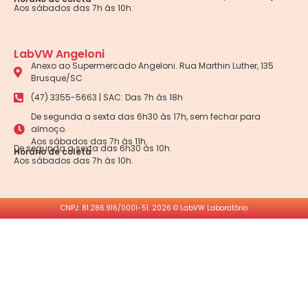
Aos sábados das 7h às 10h.
LabVW Angeloni
Anexo ao Supermercado Angeloni. Rua Marthin Luther, 135
Brusque/SC
(47) 3355-5663 | SAC: Das 7h às 18h
De segunda a sexta das 6h30 às 17h, sem fechar para
almoço.
Aos sábados das 7h às 11h.
De segunda a sexta das 6h30 às 10h.
Horário de coleta
Aos sábados das 7h às 10h.
CNPJ: 81.286.916/0001-51. 2026 © LabVW Laboratório