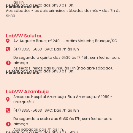
às 11h.
De segunda a sexta das 6h30 às 10h.
Horário de coleta
Aos sábados - os dois primeiros sábados do mês - das 7h às
9h30.
LabVW Salutar
Av. Augusto Bauer, nº 240 - Jardim Maluche, Brusque/SC
(47) 3355-5663 | SAC: Das 7h às 18h
De segunda a quinta das 6h30 às 17:45h, sem fechar para
almoço.
As sextas-feiras das 06h30 às 17h (não abre sábado).
De segunda a sexta das 6h30 às 10h.
Horário de coleta
LabVW Azambuja
Anexo ao Hospital Azambuja. Rua Azambuja, nº 1089 -
Brusque/SC
(47) 3355-5663 | SAC: Das 7h às 18h
De segunda a sexta das 6h30 às 17h, sem fechar para
almoço.
Aos sábados das 7h às 11h.
De segunda a sexta das 6h30 às 15h30.