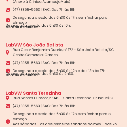
(Anexo à Clínica AzambujaMais)
(47) 3355-5663 | SAC: Das 7h às 18h
De segunda a sexta das 6h30 às 17h, sem fechar para
almoço.
De segunda a sexta das 6h30 às 10h.
Horário de coleta
LabVW São João Batista
Rua Cezar Benjamim Duarte, nº 172 - São João Batista/SC.
Centro Comercial Garden
(47) 3355-5663 | SAC: Das 7h às 18h
De segunda a sexta das 6h30 às 12h e das 13h às 17h.
De segunda a sexta das 6h30 às 9h30.
Horário de coleta
LabVW Santa Terezinha
Rua Santos Dumont, n° 149 - Santa Terezinha. Brusque/SC
(47) 3355-5663 | SAC: Das 7h às 18h
De segunda a sexta das 6h30 às 17h, sem fechar para o
almoço.
Aos sábados - os dois primeiros sábados do mês - das 7h