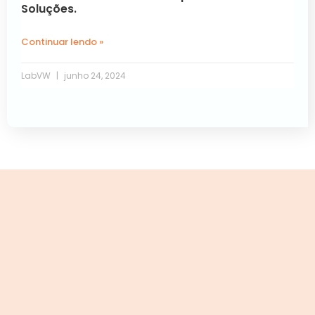
Soluções.
Continuar lendo »
LabVW
junho 24, 2024
Próxima »
« Anterior