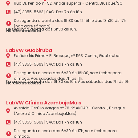
Rua Dr. Penido, nº 52. Andar superior - Centro, Brusque/SC
(47) 3355-5663 | SAC: Das 7h às 18h
De segunda a quinta das 6h30 às 12:15h e das 13h30 às 17h
(não abre sábado).
De segunda a sexta das 6h30 às 10h.
Horário de coleta
LabVW Guabiruba
Edifício Íris Prime - R. Brusque, nº 1163. Centro, Guabiruba
(47) 3355-5663 | SAC: Das 7h às 18h
De segunda a sexta das 6h30 às 16h30, sem fechar para
almoço. Aos sábados das 7h às 11h.
De segunda a sexta das 6h30 às 16h. Aos sábados das 7h às 9h.
Horário de coleta
LabVW Clínica AzambujaMais
Avenida Getúlio Vargas nº 78. 2º ANDAR - Centro II, Brusque
(Anexo à Clínica AzambujaMais)
(47) 3355-5663 | SAC: Das 7h às 18h
De segunda a sexta das 6h30 às 17h, sem fechar para
almoço.