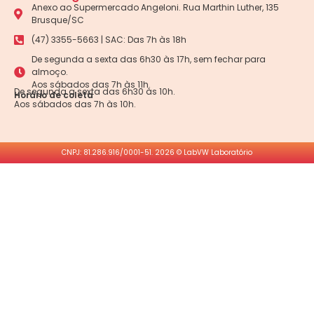
Anexo ao Supermercado Angeloni. Rua Marthin Luther, 135
Brusque/SC
(47) 3355-5663 | SAC: Das 7h às 18h
De segunda a sexta das 6h30 às 17h, sem fechar para
almoço.
Aos sábados das 7h às 11h.
De segunda a sexta das 6h30 às 10h.
Horário de coleta
Aos sábados das 7h às 10h.
CNPJ: 81.286.916/0001-51. 2026 © LabVW Laboratório