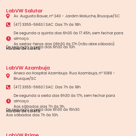
LabVW Salutar
Av. Augusto Bauer, nº 240 - Jardim Maluche, Brusque/SC
(47) 3355-5663 | SAC: Das 7h às 18h
De segunda a quinta das 6h30 às 17:45h, sem fechar para
almoço.
As sextas-feiras das 06h30 às 17h (não abre sábado).
De segunda a sexta das 6h30 às 10h.
Horário de coleta
LabVW Azambuja
Anexo ao Hospital Azambuja. Rua Azambuja, nº 1089 -
Brusque/SC
(47) 3355-5663 | SAC: Das 7h às 18h
De segunda a sexta das 6h30 às 17h, sem fechar para
almoço.
Aos sábados das 7h às 11h.
De segunda a sexta das 6h30 às 15h30.
Horário de coleta
Aos sábados das 7h às 10h.
LabVW Prime