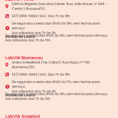
Edifício Majestic Executive Center. Rua João Bauer, nº 444 -
Centro 1, Brusque/SC
(47) 3355-5663 | SAC: Das 7h às 18h
De segunda a sexta das 6h30 às 19h, sem fechar para
almoço.
Aos sábados das 7h às 11h.
De segunda a sexta das 6h30 às 16h, sem fechar para almoço.
Horário de coleta
Aos sábados das 7h às 10h.
LabVW Blumenau
Anexo à MedKlinik (Tex Cotton). Rua Itajaí, n° 790.
Blumenau/SC
(47) 3355-5663 | SAC: Das 7h às 18h
De segunda a sexta das 6h30 às 17h, sem fechar para
almoço.
Aos sábados das 7h às 11h.
De segunda a sexta das 6h30 às 16h, sem fechar para almoço.
Horário de coleta
Aos sábados das 7h às 10h.
LabVW Angeloni