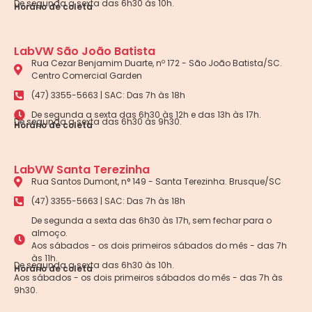
De segunda a sexta das 6h30 às 10h.
Horário de coleta
LabVW São João Batista
Rua Cezar Benjamim Duarte, nº 172 - São João Batista/SC.
Centro Comercial Garden
(47) 3355-5663 | SAC: Das 7h às 18h
De segunda a sexta das 6h30 às 12h e das 13h às 17h.
De segunda a sexta das 6h30 às 9h30.
Horário de coleta
LabVW Santa Terezinha
Rua Santos Dumont, n° 149 - Santa Terezinha. Brusque/SC
(47) 3355-5663 | SAC: Das 7h às 18h
De segunda a sexta das 6h30 às 17h, sem fechar para o
almoço.
Aos sábados - os dois primeiros sábados do mês - das 7h
às 11h.
De segunda a sexta das 6h30 às 10h.
Horário de coleta
Aos sábados - os dois primeiros sábados do mês - das 7h às
9h30.