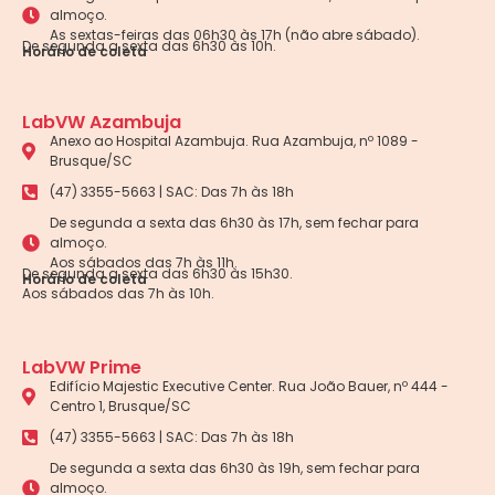
almoço.
As sextas-feiras das 06h30 às 17h (não abre sábado).
De segunda a sexta das 6h30 às 10h.
Horário de coleta
LabVW Azambuja
Anexo ao Hospital Azambuja. Rua Azambuja, nº 1089 -
Brusque/SC
(47) 3355-5663 | SAC: Das 7h às 18h
De segunda a sexta das 6h30 às 17h, sem fechar para
almoço.
Aos sábados das 7h às 11h.
De segunda a sexta das 6h30 às 15h30.
Horário de coleta
Aos sábados das 7h às 10h.
LabVW Prime
Edifício Majestic Executive Center. Rua João Bauer, nº 444 -
Centro 1, Brusque/SC
(47) 3355-5663 | SAC: Das 7h às 18h
De segunda a sexta das 6h30 às 19h, sem fechar para
almoço.