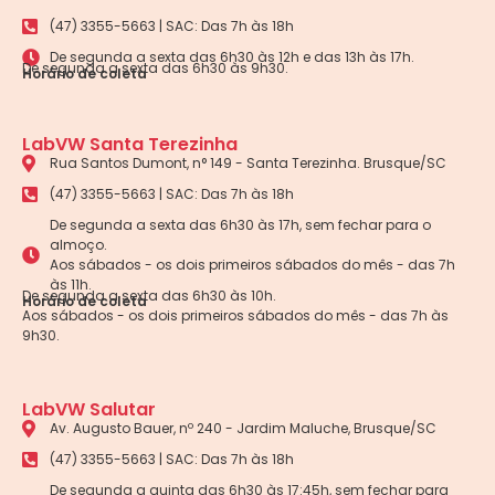
(47) 3355-5663 | SAC: Das 7h às 18h
De segunda a sexta das 6h30 às 12h e das 13h às 17h.
De segunda a sexta das 6h30 às 9h30.
Horário de coleta
LabVW Santa Terezinha
Rua Santos Dumont, n° 149 - Santa Terezinha. Brusque/SC
(47) 3355-5663 | SAC: Das 7h às 18h
De segunda a sexta das 6h30 às 17h, sem fechar para o
almoço.
Aos sábados - os dois primeiros sábados do mês - das 7h
às 11h.
De segunda a sexta das 6h30 às 10h.
Horário de coleta
Aos sábados - os dois primeiros sábados do mês - das 7h às
9h30.
LabVW Salutar
Av. Augusto Bauer, nº 240 - Jardim Maluche, Brusque/SC
(47) 3355-5663 | SAC: Das 7h às 18h
De segunda a quinta das 6h30 às 17:45h, sem fechar para