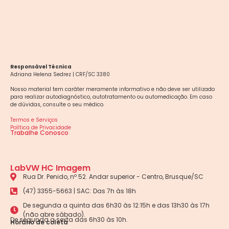
Responsável Técnica
Adriana Helena Sedrez | CRF/SC 3380
Nosso material tem caráter meramente informativo e não deve ser utilizado
para realizar autodiagnóstico, autotratamento ou automedicação. Em caso
de dúvidas, consulte o seu médico.
Termos e Serviços
Política de Privacidade
Trabalhe Conosco
LabVW HC Imagem
Rua Dr. Penido, nº 52. Andar superior - Centro, Brusque/SC
(47) 3355-5663 | SAC: Das 7h às 18h
De segunda a quinta das 6h30 às 12:15h e das 13h30 às 17h
(não abre sábado).
De segunda a sexta das 6h30 às 10h.
Horário de coleta