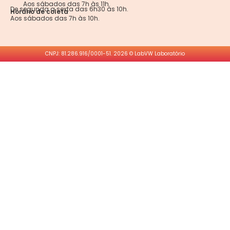
Aos sábados das 7h às 11h.
De segunda a sexta das 6h30 às 10h.
Horário de coleta
Aos sábados das 7h às 10h.
CNPJ: 81.286.916/0001-51. 2026 © LabVW Laboratório