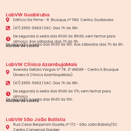
LabVW Guabiruba
Edifício Íris Prime - R. Brusque, nº 1163. Centro, Guabiruba
(47) 3355-5663 | SAC: Das 7h às 18h
De segunda a sexta das 6h30 às 16h30, sem fechar para
almoço. Aos sábados das 7h às 11h.
De segunda a sexta das 6h30 às 16h. Aos sábados das 7h às 9h.
Horário de coleta
LabVW Clínica AzambujaMais
Avenida Getúlio Vargas nº 78. 2º ANDAR - Centro II, Brusque
(Anexo à Clínica AzambujaMais)
(47) 3355-5663 | SAC: Das 7h às 18h
De segunda a sexta das 6h30 às 17h, sem fechar para
almoço.
De segunda a sexta das 6h30 às 10h.
Horário de coleta
LabVW São João Batista
Rua Cezar Benjamim Duarte, nº 172 - São João Batista/SC.
Centro Comercial Garden