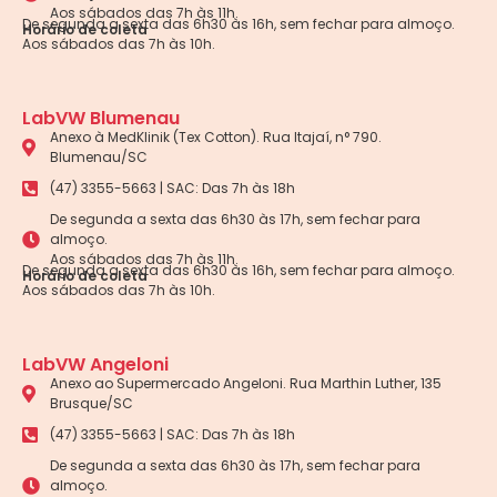
Aos sábados das 7h às 11h.
De segunda a sexta das 6h30 às 16h, sem fechar para almoço.
Horário de coleta
Aos sábados das 7h às 10h.
LabVW Blumenau
Anexo à MedKlinik (Tex Cotton). Rua Itajaí, n° 790.
Blumenau/SC
(47) 3355-5663 | SAC: Das 7h às 18h
De segunda a sexta das 6h30 às 17h, sem fechar para
almoço.
Aos sábados das 7h às 11h.
De segunda a sexta das 6h30 às 16h, sem fechar para almoço.
Horário de coleta
Aos sábados das 7h às 10h.
LabVW Angeloni
Anexo ao Supermercado Angeloni. Rua Marthin Luther, 135
Brusque/SC
(47) 3355-5663 | SAC: Das 7h às 18h
De segunda a sexta das 6h30 às 17h, sem fechar para
almoço.