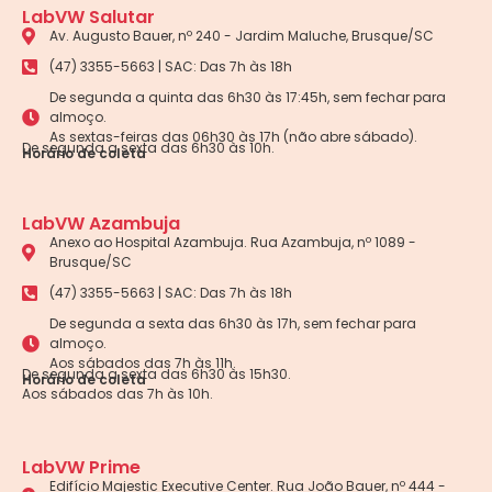
LabVW Salutar
Av. Augusto Bauer, nº 240 - Jardim Maluche, Brusque/SC
(47) 3355-5663 | SAC: Das 7h às 18h
De segunda a quinta das 6h30 às 17:45h, sem fechar para
almoço.
As sextas-feiras das 06h30 às 17h (não abre sábado).
De segunda a sexta das 6h30 às 10h.
Horário de coleta
LabVW Azambuja
Anexo ao Hospital Azambuja. Rua Azambuja, nº 1089 -
Brusque/SC
(47) 3355-5663 | SAC: Das 7h às 18h
De segunda a sexta das 6h30 às 17h, sem fechar para
almoço.
Aos sábados das 7h às 11h.
De segunda a sexta das 6h30 às 15h30.
Horário de coleta
Aos sábados das 7h às 10h.
LabVW Prime
Edifício Majestic Executive Center. Rua João Bauer, nº 444 -