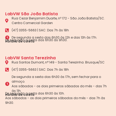
LabVW São João Batista
Rua Cezar Benjamim Duarte, nº 172 - São João Batista/SC.
Centro Comercial Garden
(47) 3355-5663 | SAC: Das 7h às 18h
De segunda a sexta das 6h30 às 12h e das 13h às 17h.
De segunda a sexta das 6h30 às 9h30.
Horário de coleta
LabVW Santa Terezinha
Rua Santos Dumont, n° 149 - Santa Terezinha. Brusque/SC
(47) 3355-5663 | SAC: Das 7h às 18h
De segunda a sexta das 6h30 às 17h, sem fechar para o
almoço.
Aos sábados - os dois primeiros sábados do mês - das 7h
às 11h.
De segunda a sexta das 6h30 às 10h.
Horário de coleta
Aos sábados - os dois primeiros sábados do mês - das 7h às
9h30.