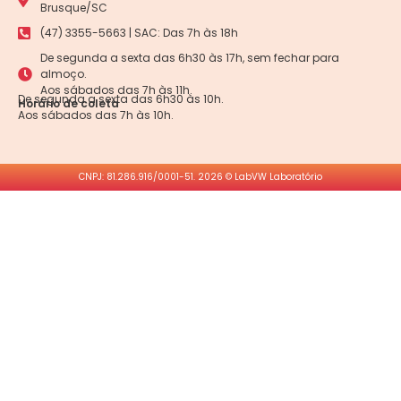
Brusque/SC
(47) 3355-5663 | SAC: Das 7h às 18h
De segunda a sexta das 6h30 às 17h, sem fechar para
almoço.
Aos sábados das 7h às 11h.
De segunda a sexta das 6h30 às 10h.
Horário de coleta
Aos sábados das 7h às 10h.
CNPJ: 81.286.916/0001-51. 2026 © LabVW Laboratório