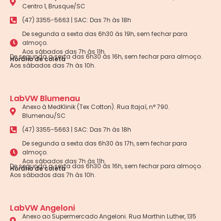
Centro 1, Brusque/SC
(47) 3355-5663 | SAC: Das 7h às 18h
De segunda a sexta das 6h30 às 19h, sem fechar para
almoço.
Aos sábados das 7h às 11h.
De segunda a sexta das 6h30 às 16h, sem fechar para almoço.
Horário de coleta
Aos sábados das 7h às 10h.
LabVW Blumenau
Anexo à MedKlinik (Tex Cotton). Rua Itajaí, n° 790.
Blumenau/SC
(47) 3355-5663 | SAC: Das 7h às 18h
De segunda a sexta das 6h30 às 17h, sem fechar para
almoço.
Aos sábados das 7h às 11h.
De segunda a sexta das 6h30 às 16h, sem fechar para almoço.
Horário de coleta
Aos sábados das 7h às 10h.
LabVW Angeloni
Anexo ao Supermercado Angeloni. Rua Marthin Luther, 135