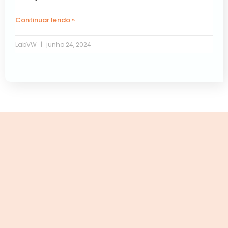
Continuar lendo »
LabVW
junho 24, 2024
Próxima »
« Anterior