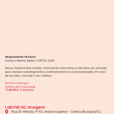
Responsável Técnica
Adriana Helena Sedrez | CRF/SC 3380
Nosso material tem caráter meramente informativo e não deve ser utilizado
para realizar autodiagnóstico, autotratamento ou automedicação. Em caso
de dúvidas, consulte o seu médico.
Termos e Serviços
Política de Privacidade
Trabalhe Conosco
LabVW HC Imagem
Rua Dr. Penido, nº 52. Andar superior - Centro, Brusque/SC