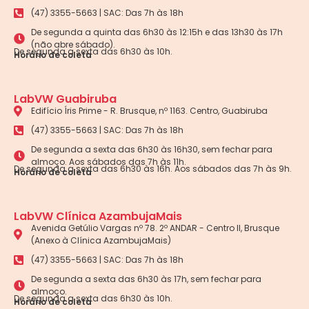
(47) 3355-5663 | SAC: Das 7h às 18h
De segunda a quinta das 6h30 às 12:15h e das 13h30 às 17h
(não abre sábado).
De segunda a sexta das 6h30 às 10h.
Horário de coleta
LabVW Guabiruba
Edifício Íris Prime - R. Brusque, nº 1163. Centro, Guabiruba
(47) 3355-5663 | SAC: Das 7h às 18h
De segunda a sexta das 6h30 às 16h30, sem fechar para
almoço. Aos sábados das 7h às 11h.
De segunda a sexta das 6h30 às 16h. Aos sábados das 7h às 9h.
Horário de coleta
LabVW Clínica AzambujaMais
Avenida Getúlio Vargas nº 78. 2º ANDAR - Centro II, Brusque
(Anexo à Clínica AzambujaMais)
(47) 3355-5663 | SAC: Das 7h às 18h
De segunda a sexta das 6h30 às 17h, sem fechar para
almoço.
De segunda a sexta das 6h30 às 10h.
Horário de coleta