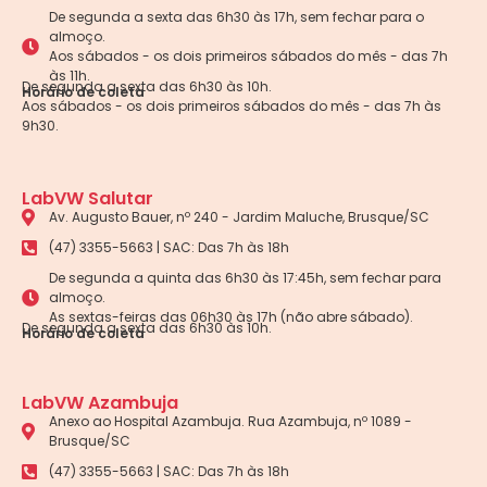
De segunda a sexta das 6h30 às 17h, sem fechar para o
almoço.
Aos sábados - os dois primeiros sábados do mês - das 7h
às 11h.
De segunda a sexta das 6h30 às 10h.
Horário de coleta
Aos sábados - os dois primeiros sábados do mês - das 7h às
9h30.
LabVW Salutar
Av. Augusto Bauer, nº 240 - Jardim Maluche, Brusque/SC
(47) 3355-5663 | SAC: Das 7h às 18h
De segunda a quinta das 6h30 às 17:45h, sem fechar para
almoço.
As sextas-feiras das 06h30 às 17h (não abre sábado).
De segunda a sexta das 6h30 às 10h.
Horário de coleta
LabVW Azambuja
Anexo ao Hospital Azambuja. Rua Azambuja, nº 1089 -
Brusque/SC
(47) 3355-5663 | SAC: Das 7h às 18h