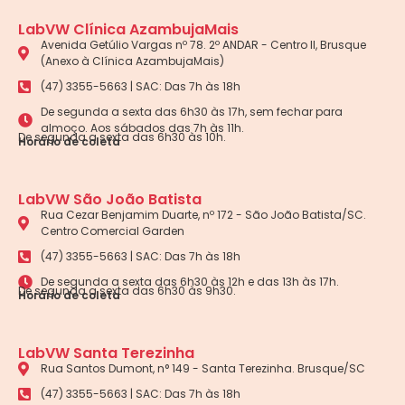
LabVW Clínica AzambujaMais
Avenida Getúlio Vargas nº 78. 2º ANDAR - Centro II, Brusque
(Anexo à Clínica AzambujaMais)
(47) 3355-5663 | SAC: Das 7h às 18h
De segunda a sexta das 6h30 às 17h, sem fechar para
almoço. Aos sábados das 7h às 11h.
De segunda a sexta das 6h30 às 10h.
Horário de coleta
LabVW São João Batista
Rua Cezar Benjamim Duarte, nº 172 - São João Batista/SC.
Centro Comercial Garden
(47) 3355-5663 | SAC: Das 7h às 18h
De segunda a sexta das 6h30 às 12h e das 13h às 17h.
De segunda a sexta das 6h30 às 9h30.
Horário de coleta
LabVW Santa Terezinha
Rua Santos Dumont, n° 149 - Santa Terezinha. Brusque/SC
(47) 3355-5663 | SAC: Das 7h às 18h