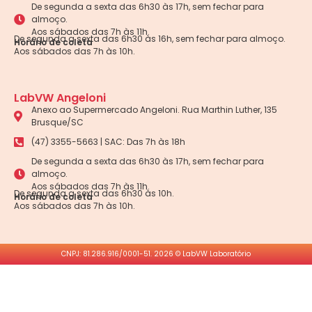
De segunda a sexta das 6h30 às 17h, sem fechar para
almoço.
Aos sábados das 7h às 11h.
De segunda a sexta das 6h30 às 16h, sem fechar para almoço.
Horário de coleta
Aos sábados das 7h às 10h.
LabVW Angeloni
Anexo ao Supermercado Angeloni. Rua Marthin Luther, 135
Brusque/SC
(47) 3355-5663 | SAC: Das 7h às 18h
De segunda a sexta das 6h30 às 17h, sem fechar para
almoço.
Aos sábados das 7h às 11h.
De segunda a sexta das 6h30 às 10h.
Horário de coleta
Aos sábados das 7h às 10h.
CNPJ: 81.286.916/0001-51. 2026 © LabVW Laboratório