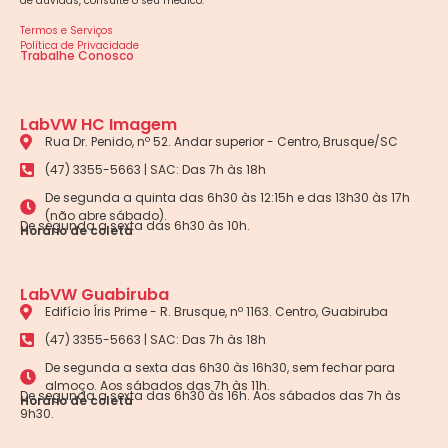
de dúvidas, consulte o seu médico.
Termos e Serviços
Política de Privacidade
Trabalhe Conosco
LabVW HC Imagem
Rua Dr. Penido, nº 52. Andar superior - Centro, Brusque/SC
(47) 3355-5663 | SAC: Das 7h às 18h
De segunda a quinta das 6h30 às 12:15h e das 13h30 às 17h
(não abre sábado).
De segunda a sexta das 6h30 às 10h.
Horário de coleta
LabVW Guabiruba
Edifício Íris Prime - R. Brusque, nº 1163. Centro, Guabiruba
(47) 3355-5663 | SAC: Das 7h às 18h
De segunda a sexta das 6h30 às 16h30, sem fechar para
almoço. Aos sábados das 7h às 11h.
De segunda a sexta das 6h30 às 16h. Aos sábados das 7h às
Horário de coleta
9h30.