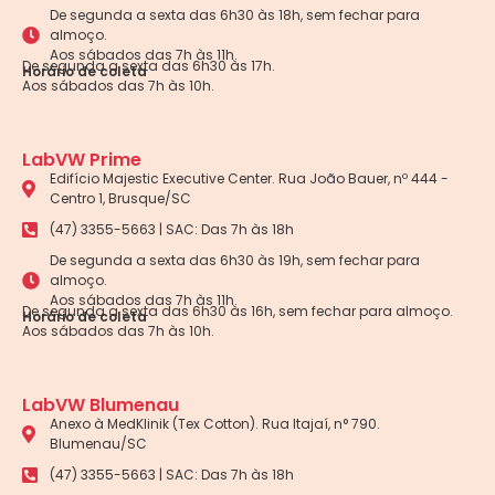
De segunda a sexta das 6h30 às 18h, sem fechar para
almoço.
Aos sábados das 7h às 11h.
De segunda a sexta das 6h30 às 17h.
Horário de coleta
Aos sábados das 7h às 10h.
LabVW Prime
Edifício Majestic Executive Center. Rua João Bauer, nº 444 -
Centro 1, Brusque/SC
(47) 3355-5663 | SAC: Das 7h às 18h
De segunda a sexta das 6h30 às 19h, sem fechar para
almoço.
Aos sábados das 7h às 11h.
De segunda a sexta das 6h30 às 16h, sem fechar para almoço.
Horário de coleta
Aos sábados das 7h às 10h.
LabVW Blumenau
Anexo à MedKlinik (Tex Cotton). Rua Itajaí, n° 790.
Blumenau/SC
(47) 3355-5663 | SAC: Das 7h às 18h