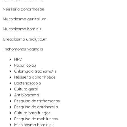
Neisseria gonorrhoeae
Mycoplasma genitalium
Mycoplasma hominis
Ureaplasma urealyticum
Trichomonas vaginalis
HPV
Papanicolau
Chlamydia trachomatis
Neisseria gonorrhoeae
Bacterioscopia
Cultura geral
Antibiograma
Pesquisa de trichomonas
Pesquisa de gardnerella
Cultura para fungos
Pesquisa de mobiluncos
Micolpasma homininis