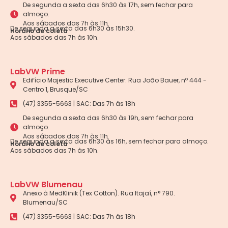
De segunda a sexta das 6h30 às 17h, sem fechar para
almoço.
Aos sábados das 7h às 11h.
De segunda a sexta das 6h30 às 15h30.
Horário de coleta
Aos sábados das 7h às 10h.
LabVW Prime
Edifício Majestic Executive Center. Rua João Bauer, nº 444 -
Centro 1, Brusque/SC
(47) 3355-5663 | SAC: Das 7h às 18h
De segunda a sexta das 6h30 às 19h, sem fechar para
almoço.
Aos sábados das 7h às 11h.
De segunda a sexta das 6h30 às 16h, sem fechar para almoço.
Horário de coleta
Aos sábados das 7h às 10h.
LabVW Blumenau
Anexo à MedKlinik (Tex Cotton). Rua Itajaí, n° 790.
Blumenau/SC
(47) 3355-5663 | SAC: Das 7h às 18h