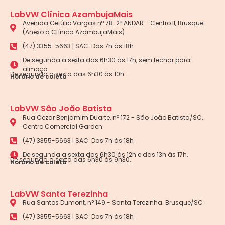
LabVW Clínica AzambujaMais
Avenida Getúlio Vargas nº 78. 2º ANDAR - Centro II, Brusque
(Anexo à Clínica AzambujaMais)
(47) 3355-5663 | SAC: Das 7h às 18h
De segunda a sexta das 6h30 às 17h, sem fechar para
almoço.
De segunda a sexta das 6h30 às 10h.
Horário de coleta
LabVW São João Batista
Rua Cezar Benjamim Duarte, nº 172 - São João Batista/SC.
Centro Comercial Garden
(47) 3355-5663 | SAC: Das 7h às 18h
De segunda a sexta das 6h30 às 12h e das 13h às 17h.
De segunda a sexta das 6h30 às 9h30.
Horário de coleta
LabVW Santa Terezinha
Rua Santos Dumont, n° 149 - Santa Terezinha. Brusque/SC
(47) 3355-5663 | SAC: Das 7h às 18h