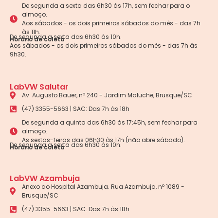
De segunda a sexta das 6h30 às 17h, sem fechar para o
almoço.
Aos sábados - os dois primeiros sábados do mês - das 7h
às 11h.
De segunda a sexta das 6h30 às 10h.
Horário de coleta
Aos sábados - os dois primeiros sábados do mês - das 7h às
9h30.
LabVW Salutar
Av. Augusto Bauer, nº 240 - Jardim Maluche, Brusque/SC
(47) 3355-5663 | SAC: Das 7h às 18h
De segunda a quinta das 6h30 às 17:45h, sem fechar para
almoço.
As sextas-feiras das 06h30 às 17h (não abre sábado).
De segunda a sexta das 6h30 às 10h.
Horário de coleta
LabVW Azambuja
Anexo ao Hospital Azambuja. Rua Azambuja, nº 1089 -
Brusque/SC
(47) 3355-5663 | SAC: Das 7h às 18h