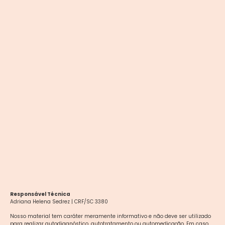
Responsável Técnica
Adriana Helena Sedrez | CRF/SC 3380
Nosso material tem caráter meramente informativo e não deve ser utilizado
para realizar autodiagnóstico, autotratamento ou automedicação. Em caso