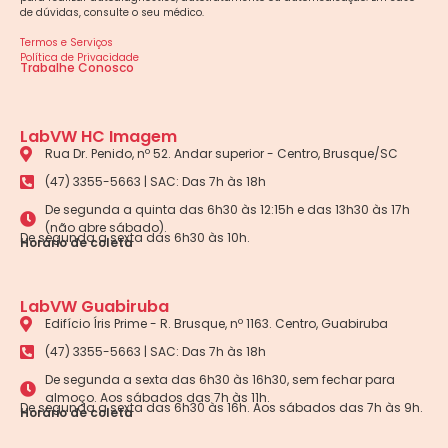
de dúvidas, consulte o seu médico.
Termos e Serviços
Política de Privacidade
Trabalhe Conosco
LabVW HC Imagem
Rua Dr. Penido, nº 52. Andar superior - Centro, Brusque/SC
(47) 3355-5663 | SAC: Das 7h às 18h
De segunda a quinta das 6h30 às 12:15h e das 13h30 às 17h
(não abre sábado).
De segunda a sexta das 6h30 às 10h.
Horário de coleta
LabVW Guabiruba
Edifício Íris Prime - R. Brusque, nº 1163. Centro, Guabiruba
(47) 3355-5663 | SAC: Das 7h às 18h
De segunda a sexta das 6h30 às 16h30, sem fechar para
almoço. Aos sábados das 7h às 11h.
De segunda a sexta das 6h30 às 16h. Aos sábados das 7h às 9h.
Horário de coleta