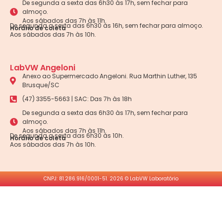
De segunda a sexta das 6h30 às 17h, sem fechar para
almoço.
Aos sábados das 7h às 11h.
De segunda a sexta das 6h30 às 16h, sem fechar para almoço.
Horário de coleta
Aos sábados das 7h às 10h.
LabVW Angeloni
Anexo ao Supermercado Angeloni. Rua Marthin Luther, 135
Brusque/SC
(47) 3355-5663 | SAC: Das 7h às 18h
De segunda a sexta das 6h30 às 17h, sem fechar para
almoço.
Aos sábados das 7h às 11h.
De segunda a sexta das 6h30 às 10h.
Horário de coleta
Aos sábados das 7h às 10h.
CNPJ: 81.286.916/0001-51. 2026 © LabVW Laboratório