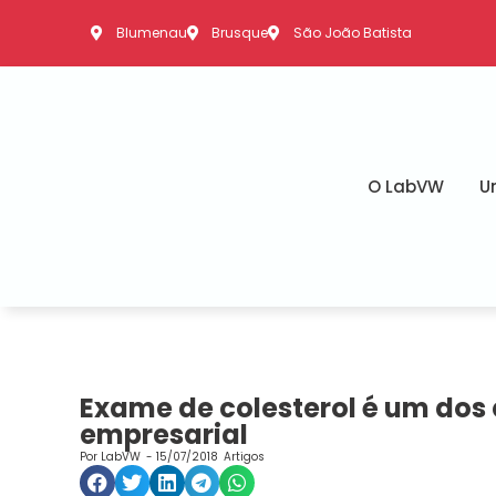
Blumenau
Brusque
São João Batista
O LabVW
U
Exame de colesterol é um do
empresarial
Por
LabVW
-
15/07/2018
Artigos