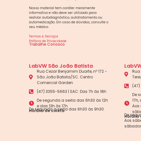
Nosso material tem caráter meramente
informativo e não deve ser utilizado para
realizar autodiagnóstico, autotratamento ou
automedicação. Em caso de dúvidas, consulte o
seu médico.
Termos e Serviços
Política de Privacidade
Trabalhe Conosco
LabVW São João Batista
LabVW
Rua Cezar Benjamim Duarte, nº 172 -
Rua 
São João Batista/SC. Centro
Tere
Comercial Garden
(47)
(47) 3355-5663 | SAC: Das 7h às 18h
De s
De segunda a sexta das 6h30 às 12h
17h,
e das 13h às 17h.
Aos 
De segunda a sexta das 6h30 às 9h30.
Horário de coleta
sába
De segun
Horário 
Aos sába
sábados