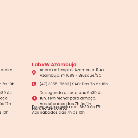
LabVW Azambuja
 Jardim
Anexo ao Hospital Azambuja. Rua
Azambuja, nº 1089 - Brusque/SC
h às 18h
(47) 3355-5663 | SAC: Das 7h às 18h
h30 às
De segunda a sexta das 6h30 às
moço.
18h, sem fechar para almoço.
às 17h
Aos sábados das 7h às 11h.
De segunda a sexta das 6h30 às 17h.
Horário de coleta
 10h.
Aos sábados das 7h às 10h.