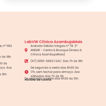
LabVW Clínica AzambujaMais
, nº 1163.
Avenida Getúlio Vargas nº 78. 2º
ANDAR - Centro II, Brusque (Anexo à
Clínica AzambujaMais)
h às 18h
(47) 3355-5663 | SAC: Das 7h às 18h
30 às
oço. Aos
De segunda a sexta das 6h30 às
17h, sem fechar para almoço. Aos
 16h.
sábados das 7h às 11h.
De segunda a sexta das 6h30 às 10h.
Horário de coleta