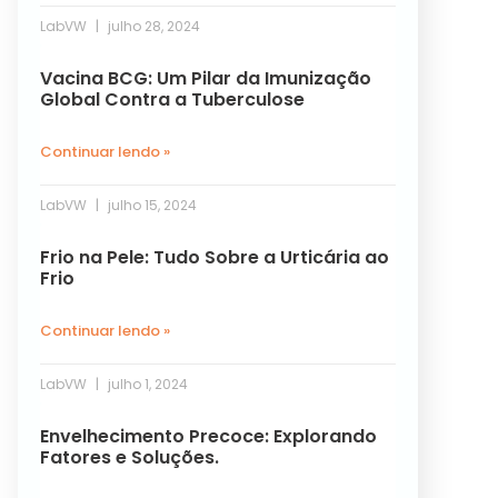
LabVW
julho 28, 2024
Vacina BCG: Um Pilar da Imunização
Global Contra a Tuberculose
Continuar lendo »
LabVW
julho 15, 2024
Frio na Pele: Tudo Sobre a Urticária ao
Frio
Continuar lendo »
LabVW
julho 1, 2024
Envelhecimento Precoce: Explorando
Fatores e Soluções.