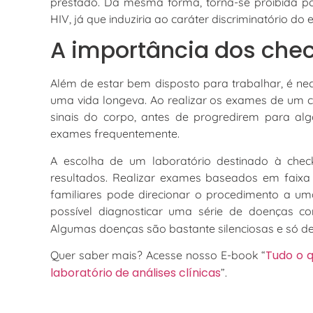
prestado. Da mesma forma, torna-se proibida por 
HIV, já que induziria ao caráter discriminatório d
A importância dos che
Além de estar bem disposto para trabalhar, é n
uma vida longeva. Ao realizar os exames de um c
sinais do corpo, antes de progredirem para algo
exames frequentemente.
A escolha de um laboratório destinado à check
resultados. Realizar exames baseados em faixa e
familiares pode direcionar o procedimento a uma
possível diagnosticar uma série de doenças c
Algumas doenças são bastante silenciosas e só d
Tudo o q
Quer saber mais? Acesse nosso E-book “
laboratório de análises clínicas
”.