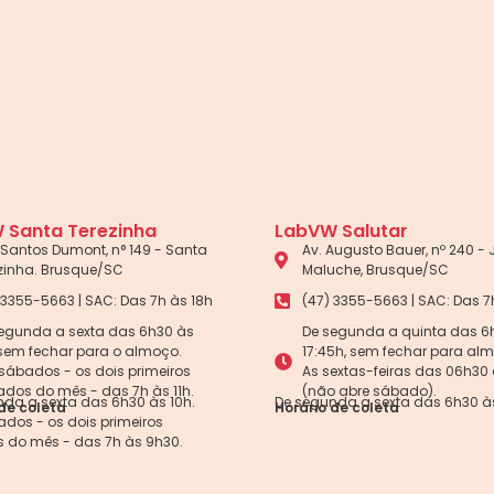
 Santa Terezinha
LabVW Salutar
Santos Dumont, n° 149 - Santa
Av. Augusto Bauer, nº 240 -
zinha. Brusque/SC
Maluche, Brusque/SC
 3355-5663 | SAC: Das 7h às 18h
(47) 3355-5663 | SAC: Das 7
egunda a sexta das 6h30 às
De segunda a quinta das 6
 sem fechar para o almoço.
17:45h, sem fechar para al
sábados - os dois primeiros
As sextas-feiras das 06h30 
dos do mês - das 7h às 11h.
(não abre sábado).
da a sexta das 6h30 às 10h.
De segunda a sexta das 6h30 às
de coleta
Horário de coleta
dos - os dois primeiros
 do mês - das 7h às 9h30.