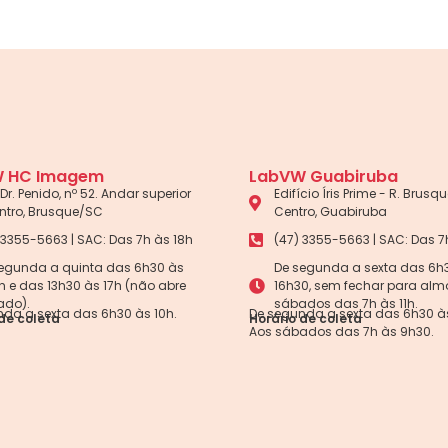
 HC Imagem
LabVW Guabiruba
Dr. Penido, nº 52. Andar superior
Edifício Íris Prime - R. Brusque
ntro, Brusque/SC
Centro, Guabiruba
 3355-5663 | SAC: Das 7h às 18h
(47) 3355-5663 | SAC: Das 7
egunda a quinta das 6h30 às
De segunda a sexta das 6h
5h e das 13h30 às 17h (não abre
16h30, sem fechar para alm
ado).
sábados das 7h às 11h.
da a sexta das 6h30 às 10h.
De segunda a sexta das 6h30 às
de coleta
Horário de coleta
Aos sábados das 7h às 9h30.