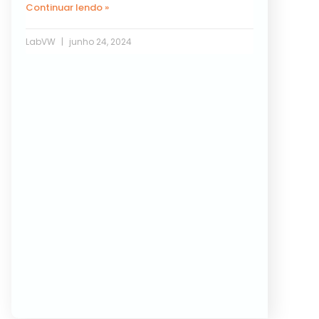
Continuar lendo »
LabVW
junho 24, 2024
Próxima »
« Anterior