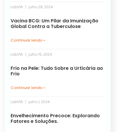
LabVW
julho 28, 2024
Vacina BCG: Um Pilar da Imunização
Global Contra a Tuberculose
Continuar lendo »
LabVW
julho 15, 2024
Frio na Pele: Tudo Sobre a Urticária ao
Frio
Continuar lendo »
LabVW
julho 1, 2024
Envelhecimento Precoce: Explorando
Fatores e Soluções.