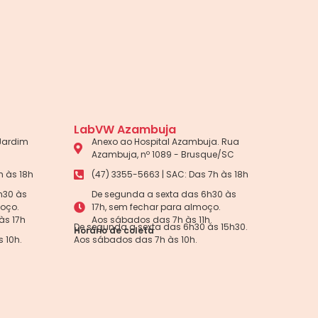
LabVW Azambuja
 Jardim
Anexo ao Hospital Azambuja. Rua
Azambuja, nº 1089 - Brusque/SC
h às 18h
(47) 3355-5663 | SAC: Das 7h às 18h
h30 às
De segunda a sexta das 6h30 às
moço.
17h, sem fechar para almoço.
às 17h
Aos sábados das 7h às 11h.
De segunda a sexta das 6h30 às 15h30.
Horário de coleta
 10h.
Aos sábados das 7h às 10h.