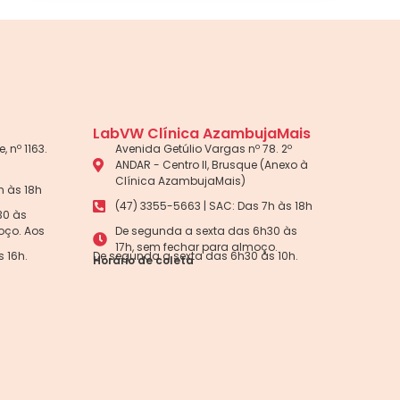
LabVW Clínica AzambujaMais
, nº 1163.
Avenida Getúlio Vargas nº 78. 2º
ANDAR - Centro II, Brusque (Anexo à
Clínica AzambujaMais)
h às 18h
(47) 3355-5663 | SAC: Das 7h às 18h
30 às
oço. Aos
De segunda a sexta das 6h30 às
17h, sem fechar para almoço.
 16h.
De segunda a sexta das 6h30 às 10h.
Horário de coleta