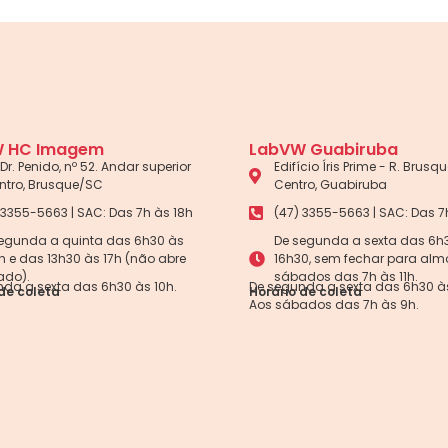
 HC Imagem
LabVW Guabiruba
Dr. Penido, nº 52. Andar superior
Edifício Íris Prime - R. Brusque
ntro, Brusque/SC
Centro, Guabiruba
 3355-5663 | SAC: Das 7h às 18h
(47) 3355-5663 | SAC: Das 7
egunda a quinta das 6h30 às
De segunda a sexta das 6h
5h e das 13h30 às 17h (não abre
16h30, sem fechar para alm
ado).
sábados das 7h às 11h.
da a sexta das 6h30 às 10h.
De segunda a sexta das 6h30 às
de coleta
Horário de coleta
Aos sábados das 7h às 9h.