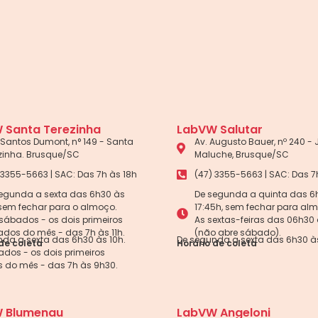
 Santa Terezinha
LabVW Salutar
Santos Dumont, n° 149 - Santa
Av. Augusto Bauer, nº 240 -
zinha. Brusque/SC
Maluche, Brusque/SC
 3355-5663 | SAC: Das 7h às 18h
(47) 3355-5663 | SAC: Das 7
egunda a sexta das 6h30 às
De segunda a quinta das 6
 sem fechar para o almoço.
17:45h, sem fechar para al
sábados - os dois primeiros
As sextas-feiras das 06h30 
dos do mês - das 7h às 11h.
(não abre sábado).
da a sexta das 6h30 às 10h.
De segunda a sexta das 6h30 às
de coleta
Horário de coleta
dos - os dois primeiros
 do mês - das 7h às 9h30.
 Blumenau
LabVW Angeloni