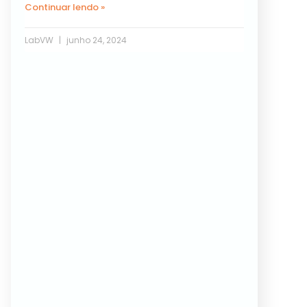
Continuar lendo »
LabVW
junho 24, 2024
Próxima »
« Anterior