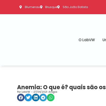
Blumenau
Brusque
São João Batista
O LabVW
U
Anemia: O que é? quais são o
Por
LabVW
-
27/04/2021
Artigos