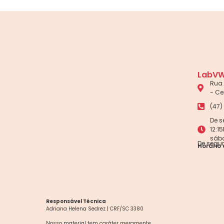
LabVW
Rua 
- Ce
(47)
De s
12:1
sáb
De segun
Horário 
Responsável Técnica
Adriana Helena Sedrez | CRF/SC 3380
Nosso material tem caráter meramente