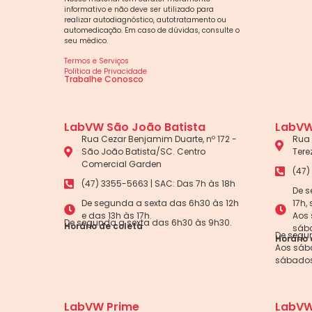
informativo e não deve ser utilizado para
realizar autodiagnóstico, autotratamento ou
automedicação. Em caso de dúvidas, consulte o
seu médico.
Termos e Serviços
Política de Privacidade
Trabalhe Conosco
LabVW São João Batista
LabVW
Rua Cezar Benjamim Duarte, nº 172 -
Rua 
São João Batista/SC. Centro
Tere
Comercial Garden
(47)
(47) 3355-5663 | SAC: Das 7h às 18h
De s
De segunda a sexta das 6h30 às 12h
17h,
e das 13h às 17h.
Aos 
De segunda a sexta das 6h30 às 9h30.
Horário de coleta
sába
De segun
Horário 
Aos sába
sábados
LabVW Prime
LabVW