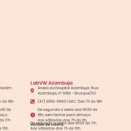
LabVW Azambuja
 Jardim
Anexo ao Hospital Azambuja. Rua
Azambuja, nº 1089 - Brusque/SC
h às 18h
(47) 3355-5663 | SAC: Das 7h às 18h
h30 às
De segunda a sexta das 6h30 às
moço.
18h, sem fechar para almoço.
às 17h
Aos sábados das 7h às 11h.
De segunda a sexta das 6h30 às 17h.
Horário de coleta
 10h.
Aos sábados das 7h às 10h.