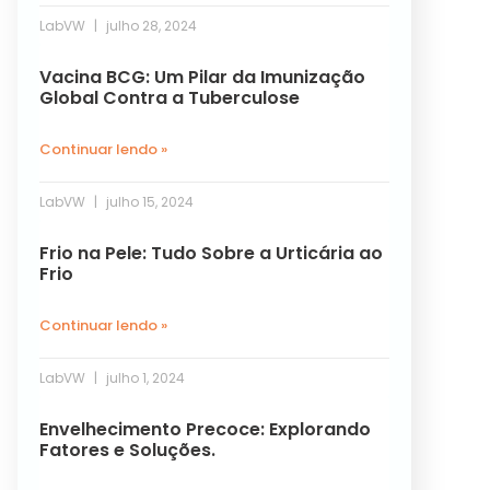
LabVW
julho 28, 2024
Vacina BCG: Um Pilar da Imunização
Global Contra a Tuberculose
Continuar lendo »
LabVW
julho 15, 2024
Frio na Pele: Tudo Sobre a Urticária ao
Frio
Continuar lendo »
LabVW
julho 1, 2024
Envelhecimento Precoce: Explorando
Fatores e Soluções.