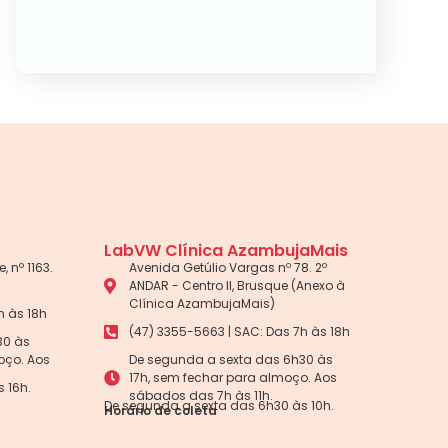
LabVW Clínica AzambujaMais
, nº 1163.
Avenida Getúlio Vargas nº 78. 2º
ANDAR - Centro II, Brusque (Anexo à
Clínica AzambujaMais)
h às 18h
(47) 3355-5663 | SAC: Das 7h às 18h
30 às
oço. Aos
De segunda a sexta das 6h30 às
17h, sem fechar para almoço. Aos
 16h.
sábados das 7h às 11h.
De segunda a sexta das 6h30 às 10h.
Horário de coleta