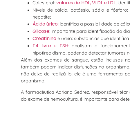
valores de HDL, VLDL e LDL
Colesterol:
, ident
Níveis de cálcio, potássio, sódio e fósfo
hepatite;
Ácido úrico
: identifica a possibilidade de cálc
Glicose
: importante para identificação do di
Creatinina
e ureia: substâncias que identific
T4 livre e TSH
: analisam o funcionament
hipotireoidismo, podendo detectar tumores n
Além dos exames de sangue, estão inclusos nos
também podem indicar disfunções no organismo. P
não deixe de realizá-lo: ele é uma ferramenta par
organismo.
A farmacêutica Adriana Sedrez, responsável técn
do exame de hemocultura, é importante para detect