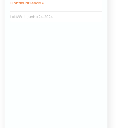
Continuar lendo »
LabVW
junho 24, 2024
Próxima »
« Anterior