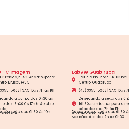
 HC Imagem
LabVW Guabiruba
Dr. Penido, nº 52. Andar superior
Edifício Íris Prime - R. Brusque
ntro, Brusque/SC
Centro, Guabiruba
 3355-5663 | SAC: Das 7h às 18h
(47) 3355-5663 | SAC: Das 7
egunda a quinta das 6h30 às
De segunda a sexta das 6h
5h e das 13h30 às 17h (não abre
16h30, sem fechar para alm
ado).
sábados das 7h às 11h.
da a sexta das 6h30 às 10h.
De segunda a sexta das 6h30 às
de coleta
Horário de coleta
Aos sábados das 7h às 9h30.