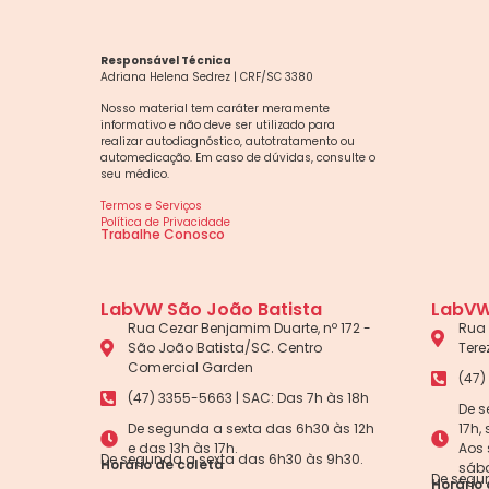
Responsável Técnica
Adriana Helena Sedrez | CRF/SC 3380
Nosso material tem caráter meramente
informativo e não deve ser utilizado para
realizar autodiagnóstico, autotratamento ou
automedicação. Em caso de dúvidas, consulte o
seu médico.
Termos e Serviços
Política de Privacidade
Trabalhe Conosco
LabVW São João Batista
LabVW
Rua Cezar Benjamim Duarte, nº 172 -
Rua 
São João Batista/SC. Centro
Tere
Comercial Garden
(47)
(47) 3355-5663 | SAC: Das 7h às 18h
De s
De segunda a sexta das 6h30 às 12h
17h,
e das 13h às 17h.
Aos 
De segunda a sexta das 6h30 às 9h30.
Horário de coleta
sába
De segun
Horário 