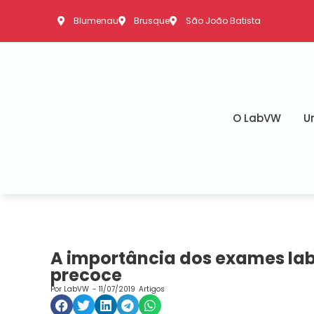
Blumenau
Brusque
São João Batista
O LabVW
U
A importância dos exames lab
precoce
Por
LabVW
-
11/07/2019
Artigos