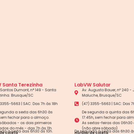
 Santa Terezinha
LabVW Salutar
Santos Dumont, n° 149 - Santa
Av. Augusto Bauer, nº 240 -
zinha. Brusque/SC
Maluche, Brusque/SC
 3355-5663 | SAC: Das 7h às 18h
(47) 3355-5663 | SAC: Das 7
egunda a sexta das 6h30 às
De segunda a quinta das 6
 sem fechar para o almoço.
17:45h, sem fechar para al
sábados - os dois primeiros
As sextas-feiras das 06h30 
dos do mês - das 7h às 11h.
(não abre sábado).
da a sexta das 6h30 às 10h.
De segunda a sexta das 6h30 às
de coleta
Horário de coleta