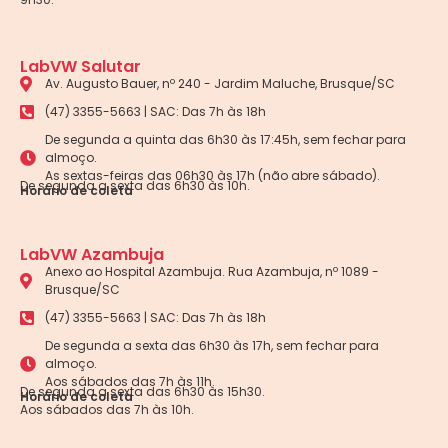
LabVW Salutar
Av. Augusto Bauer, nº 240 - Jardim Maluche, Brusque/SC
(47) 3355-5663 | SAC: Das 7h às 18h
De segunda a quinta das 6h30 às 17:45h, sem fechar para
almoço.
As sextas-feiras das 06h30 às 17h (não abre sábado).
De segunda a sexta das 6h30 às 10h.
Horário de coleta
LabVW Azambuja
Anexo ao Hospital Azambuja. Rua Azambuja, nº 1089 -
Brusque/SC
(47) 3355-5663 | SAC: Das 7h às 18h
De segunda a sexta das 6h30 às 17h, sem fechar para
almoço.
Aos sábados das 7h às 11h.
De segunda a sexta das 6h30 às 15h30.
Horário de coleta
Aos sábados das 7h às 10h.