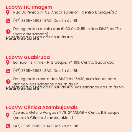
LabVW HC Imagem
Rua Dr. Penido, nº 52. Andar superior - Centro, Brusque/SC
(47) 3355-5663 | SAC: Das 7h às 18h
De segunda a quinta das 6h30 às 12:15h e das 13h30 às 17h
(não abre sábado).
De segunda a sexta das 6h30 às 10h.
Horário de coleta
LabVW Guabiruba
Edifício Íris Prime - R. Brusque, nº 1163. Centro, Guabiruba
(47) 3355-5663 | SAC: Das 7h às 18h
De segunda a sexta das 6h30 às 16h30, sem fechar para
almoço. Aos sábados das 7h às 11h.
De segunda a sexta das 6h30 às 16h. Aos sábados das 7h às 9h.
Horário de coleta
LabVW Clínica AzambujaMais
Avenida Getúlio Vargas nº 78. 2º ANDAR - Centro II, Brusque
(Anexo à Clínica AzambujaMais)
(47) 3355-5663 | SAC: Das 7h às 18h