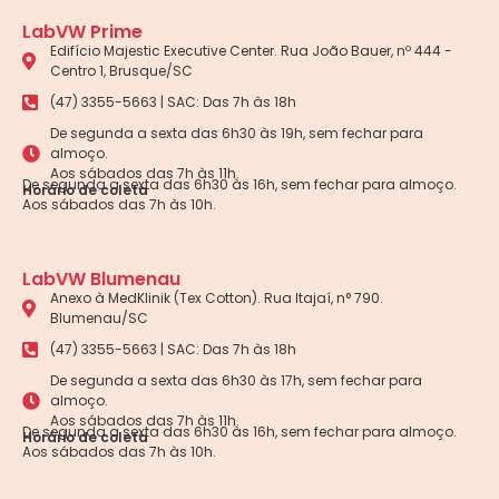
LabVW Prime
Edifício Majestic Executive Center. Rua João Bauer, nº 444 -
Centro 1, Brusque/SC
(47) 3355-5663 | SAC: Das 7h às 18h
De segunda a sexta das 6h30 às 19h, sem fechar para
almoço.
Aos sábados das 7h às 11h.
De segunda a sexta das 6h30 às 16h, sem fechar para almoço.
Horário de coleta
Aos sábados das 7h às 10h.
LabVW Blumenau
Anexo à MedKlinik (Tex Cotton). Rua Itajaí, n° 790.
Blumenau/SC
(47) 3355-5663 | SAC: Das 7h às 18h
De segunda a sexta das 6h30 às 17h, sem fechar para
almoço.
Aos sábados das 7h às 11h.
De segunda a sexta das 6h30 às 16h, sem fechar para almoço.
Horário de coleta
Aos sábados das 7h às 10h.