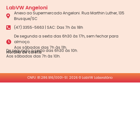
LabVW Angeloni
Anexo ao Supermercado Angeloni. Rua Marthin Luther, 135
Brusque/SC
(47) 3355-5663 | SAC: Das 7h às 18h
De segunda a sexta das 6h30 às 17h, sem fechar para
almoço.
Aos sábados das 7h às 11h.
De segunda a sexta das 6h30 às 10h.
Horário de coleta
Aos sábados das 7h às 10h.
CNPJ: 81.286.916/0001-51. 2026 © LabVW Laboratório