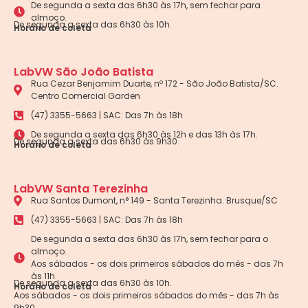
De segunda a sexta das 6h30 às 17h, sem fechar para
almoço.
De segunda a sexta das 6h30 às 10h.
Horário de coleta
LabVW São João Batista
Rua Cezar Benjamim Duarte, nº 172 - São João Batista/SC.
Centro Comercial Garden
(47) 3355-5663 | SAC: Das 7h às 18h
De segunda a sexta das 6h30 às 12h e das 13h às 17h.
De segunda a sexta das 6h30 às 9h30.
Horário de coleta
LabVW Santa Terezinha
Rua Santos Dumont, n° 149 - Santa Terezinha. Brusque/SC
(47) 3355-5663 | SAC: Das 7h às 18h
De segunda a sexta das 6h30 às 17h, sem fechar para o
almoço.
Aos sábados - os dois primeiros sábados do mês - das 7h
às 11h.
De segunda a sexta das 6h30 às 10h.
Horário de coleta
Aos sábados - os dois primeiros sábados do mês - das 7h às
9h30.